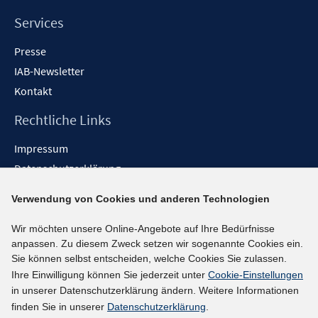
Services
Presse
IAB-Newsletter
Kontakt
Rechtliche Links
Impressum
Datenschutzerklärung
Erklärung zur Barrierefreiheit
Verwendung von Cookies und anderen Technologien
Barrieren melden
Wir möchten unsere Online-Angebote auf Ihre Bedürfnisse
Social-Media-Kanäle
anpassen. Zu diesem Zweck setzen wir sogenannte Cookies ein.
Sie können selbst entscheiden, welche Cookies Sie zulassen.
BlueSky
Ihre Einwilligung können Sie jederzeit unter
Cookie-Einstellungen
YouTube
in unserer Datenschutzerklärung ändern. Weitere Informationen
LinkedIn
finden Sie in unserer
Datenschutzerklärung
.