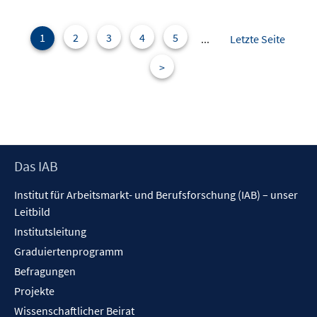
1
2
3
4
5
...
Letzte Seite
>
Footer
Das IAB
Inhalt
Institut für Arbeitsmarkt- und Berufsforschung (IAB) – unser
Leitbild
Institutsleitung
Graduiertenprogramm
Befragungen
Projekte
Wissenschaftlicher Beirat