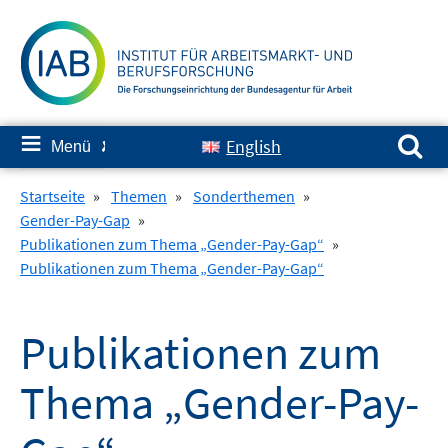
Springe
zum
Inhalt
Suchen nach:
≡
English
Menü
✘
Startseite
»
Themen
»
Sonderthemen
»
Gender-Pay-Gap
»
Publikationen zum Thema „Gender-Pay-Gap“
»
Publikationen zum Thema „Gender-Pay-Gap“
Publikationen zum
Thema „Gender-Pay-