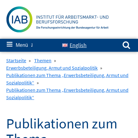
Springe
zum
Inhalt
Suchen nach:
≡
English
Menü
✘
Startseite
»
Themen
»
Erwerbsbeteiligung, Armut und Sozialpolitik
»
Publikationen zum Thema „Erwerbsbeteiligung, Armut und
Sozialpolitik“
»
Publikationen zum Thema „Erwerbsbeteiligung, Armut und
Sozialpolitik“
Publikationen zum