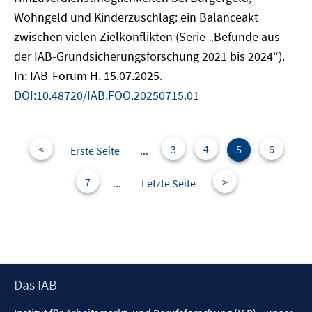
Wohngeld und Kinderzuschlag: ein Balanceakt
zwischen vielen Zielkonflikten (Serie „Befunde aus
der IAB-Grundsicherungsforschung 2021 bis 2024“).
In: IAB-Forum H. 15.07.2025.
DOI:10.48720/IAB.FOO.20250715.01
<
3
4
5
6
Erste Seite
...
7
>
...
Letzte Seite
Footer
Das IAB
Inhalt