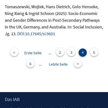
Tomaszewski, Wojtek, Hans Dietrich, Golo Henseke,
Ning Xiang & Ingrid Schoon (2025): Socio‐Economic
and Gender Differences in Post‐Secondary Pathways
in the UK, Germany, and Australia. In: Social Inclusion,
Jg. 13.
DOI:10.17645/si.9601
<
2
3
4
5
Erste Seite
...
6
>
...
Letzte Seite
Footer
Das IAB
Inhalt