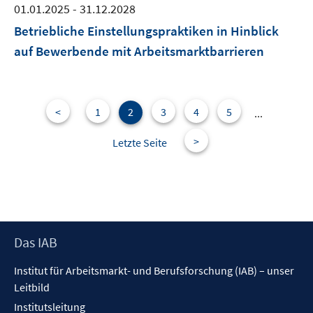
01.01.2025 - 31.12.2028
Betriebliche Einstellungspraktiken in Hinblick
auf Bewerbende mit Arbeitsmarktbarrieren
<
1
2
3
4
5
...
>
Letzte Seite
Footer
Das IAB
Inhalt
Institut für Arbeitsmarkt- und Berufsforschung (IAB) – unser
Leitbild
Institutsleitung