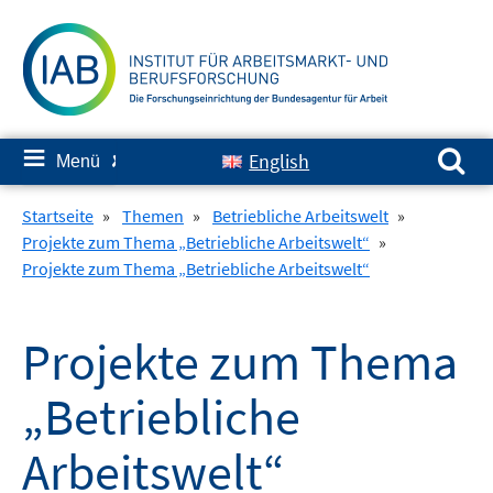
Springe
zum
Inhalt
Suchen nach:
≡
English
Menü
✘
Startseite
»
Themen
»
Betriebliche Arbeitswelt
»
Projekte zum Thema „Betriebliche Arbeitswelt“
»
Projekte zum Thema „Betriebliche Arbeitswelt“
Projekte zum Thema
„Betriebliche
Arbeitswelt“