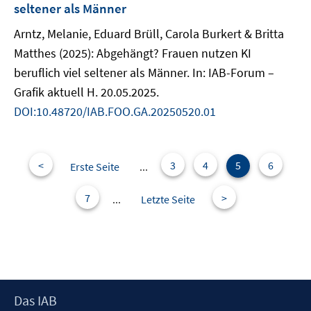
seltener als Männer
Arntz, Melanie, Eduard Brüll, Carola Burkert & Britta
Matthes (2025): Abgehängt? Frauen nutzen KI
beruflich viel seltener als Männer. In: IAB-Forum –
Grafik aktuell H. 20.05.2025.
DOI:10.48720/IAB.FOO.GA.20250520.01
<
3
4
5
6
Erste Seite
...
7
>
...
Letzte Seite
Footer
Das IAB