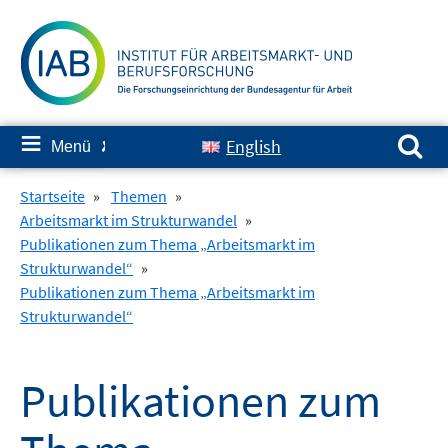
Springe
zum
Inhalt
Suchen nach:
≡
English
Menü
✘
Startseite
»
Themen
»
Arbeitsmarkt im Strukturwandel
»
Publikationen zum Thema „Arbeitsmarkt im
Strukturwandel“
»
Publikationen zum Thema „Arbeitsmarkt im
Strukturwandel“
Publikationen zum