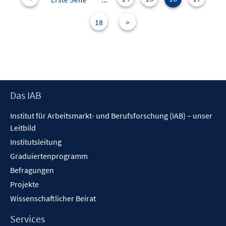
18
>
Footer
Das IAB
Inhalt
Institut für Arbeitsmarkt- und Berufsforschung (IAB) – unser
Leitbild
Institutsleitung
Graduiertenprogramm
Befragungen
Projekte
Wissenschaftlicher Beirat
Services