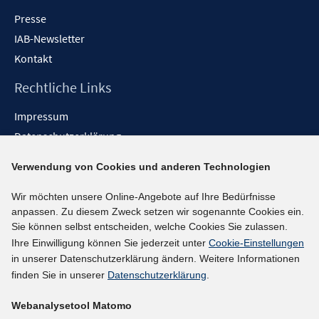
Presse
IAB-Newsletter
Kontakt
Rechtliche Links
Impressum
Datenschutzerklärung
Erklärung zur Barrierefreiheit
Verwendung von Cookies und anderen Technologien
Barrieren melden
Wir möchten unsere Online-Angebote auf Ihre Bedürfnisse
Social-Media-Kanäle
anpassen. Zu diesem Zweck setzen wir sogenannte Cookies ein.
Sie können selbst entscheiden, welche Cookies Sie zulassen.
BlueSky
Ihre Einwilligung können Sie jederzeit unter
Cookie-Einstellungen
YouTube
in unserer Datenschutzerklärung ändern. Weitere Informationen
LinkedIn
finden Sie in unserer
Datenschutzerklärung
.
XING
Webanalysetool Matomo
kununu