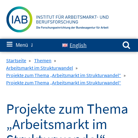
Springe
zum
Inhalt
Suchen nach:
≡
English
Menü
✘
Startseite
»
Themen
»
Arbeitsmarkt im Strukturwandel
»
Projekte zum Thema „Arbeitsmarkt im Strukturwandel“
»
Projekte zum Thema „Arbeitsmarkt im Strukturwandel“
Projekte zum Thema
„Arbeitsmarkt im