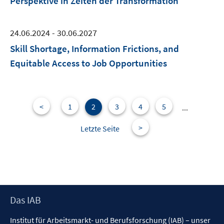
Perspektive in Zeiten der Transformation
24.06.2024 - 30.06.2027
Skill Shortage, Information Frictions, and
Equitable Access to Job Opportunities
<
1
2
3
4
5
...
>
Letzte Seite
Footer
Das IAB
Inhalt
Institut für Arbeitsmarkt- und Berufsforschung (IAB) – unser