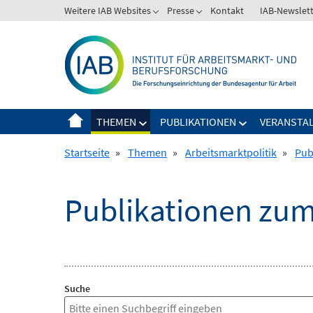
Springe
Weitere IAB Websites
Presse
Kontakt
IAB-Newslet
zum
Inhalt
THEMEN
PUBLIKATIONEN
VERANSTA
Startseite
»
Themen
»
Arbeitsmarktpolitik
»
Pub
Publikationen zum
Suche