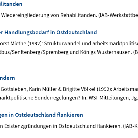
ilitanden
he Wiedereingliederung von Rehabilitanden. (IAB-Werkstattber
er Handlungsbedarf in Ostdeutschland
Horst Miethe (1992): Strukturwandel und arbeitsmarktpoliti
ottbus/Senftenberg/Spremberg und Königs Wusterhausen. (B
ändern
ottsleben, Karin Müller & Brigitte Völkel (1992): Arbeitsm
rktpolitische Sonderregelungen? In: WSI-Mitteilungen, Jg. 4
gen in Ostdeutschland flankieren
n Existenzgründungen in Ostdeutschland flankieren. (IAB-Ku