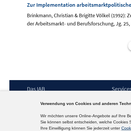
Zur Implementation arbeitsmarktpolitisc
Brinkmann, Christian & Brigitte Völkel (1992)
der Arbeitsmarkt- und Berufsforschung, Jg. 25, 
Footer
Das IAB
Service
Inhalt
Institut für Arbeitsmarkt- und
Presse
Verwendung von Cookies und anderen Techn
Berufsforschung (IAB) – unser Leitbild
IAB-Newsl
Institutsleitung
Kontakt
Wir möchten unsere Online-Angebote auf Ihre B
Graduiertenprogramm
Sie können selbst entscheiden, welche Cookies S
Befragungen
Ihre Einwilligung können Sie jederzeit unter
Cook