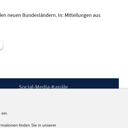
 den neuen Bundesländern. In: Mitteilungen aus
Social-Media-Kanäle
BlueSky
YouTube
LinkedIn
 ein.
XING
kununu
rmationen finden Sie in unserer