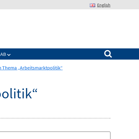
English
Suchen nach:
IAB
 Thema „Arbeitsmarktpolitik“
litik“