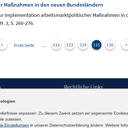
her Maßnahmen in den neuen Bundesländern
: Zur Implementation arbeitsmarktpolitischer Maßnahmen in
H. 3, S. 260-276.
<
112
113
114
115
116
>
Erste Seite
...
s
Rechtliche Links
Impressum
ologien
etter
Datenschutzerklärung
Erklärung zur Barrierefreiheit
edürfnisse anpassen. Zu diesem Zweck setzen wir sogenannte Cookies
Barrieren melden
ie zulassen.
ie-Einstellungen
in unserer Datenschutzerklärung ändern. Weitere Info