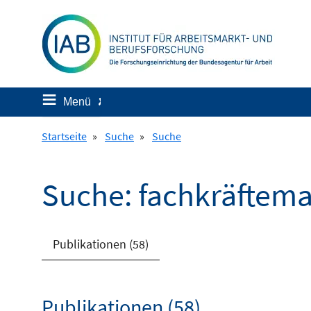
Springe
zum
Inhalt
≡
Menü
✘
Startseite
»
Suche
»
Suche
Suche: fachkräftema
Publikationen (58)
Publikationen (58)