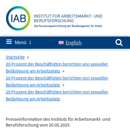
Springe
zum
Inhalt
Suchen nach:
≡
English
Menü
✘
Startseite
»
20 Prozent der Beschäftigten berichten von sexueller
Belästigung am Arbeitsplatz
»
20 Prozent der Beschäftigten berichten von sexueller
Belästigung am Arbeitsplatz
»
20 Prozent der Beschäftigten berichten von sexueller
Belästigung am Arbeitsplatz
Presseinformation des Instituts für Arbeitsmarkt- und
Berufsforschung vom 20.05.2025