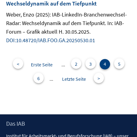
Wechseldynamik auf dem Tiefpunkt
Weber, Enzo (2025): IAB-LinkedIn-Branchenwechsel-
Radar: Wechseldynamik auf dem Tiefpunkt. In: IAB-
Forum – Grafik aktuell H. 30.05.2025.
DOI:10.48720/IAB.FOO.GA.20250530.01
<
2
3
4
5
Erste Seite
...
6
>
...
Letzte Seite
Footer
Das IAB
Inhalt
Institut für Arbeitsmarkt- und Berufsforschung (IAB) – unser