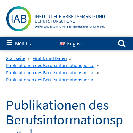
Springe
zum
Inhalt
Suchen nach:
≡
English
Menü
✘
Startseite
»
Grafik und Daten
»
Publikationen des Berufsinformationsportal
»
Publikationen des Berufsinformationsportal
»
Publikationen des Berufsinformationsportal
Publikationen des
Berufsinformationsp