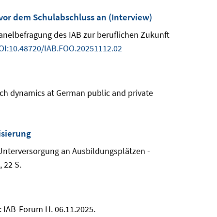
vor dem Schulabschluss an (Interview)
Panelbefragung des IAB zur beruflichen Zukunft
OI:10.48720/IAB.FOO.20251112.02
arch dynamics at German public and private
isierung
n Unterversorgung an Ausbildungsplätzen -
 22 S.
n: IAB-Forum H. 06.11.2025.