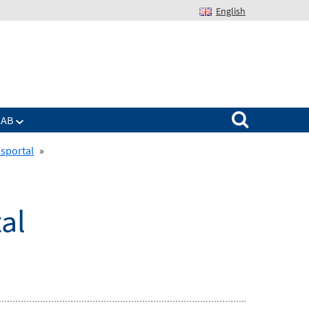
English
Suchen nach:
IAB
sportal
»
al