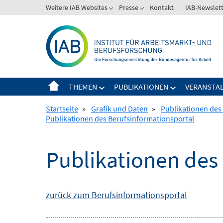
Springe
Weitere IAB Websites
Presse
Kontakt
IAB-Newslet
zum
Inhalt
THEMEN
PUBLIKATIONEN
VERANSTA
Startseite
»
Grafik und Daten
»
Publikationen des
Publikationen des Berufsinformationsportal
Publikationen des
zurück zum Berufsinformationsportal