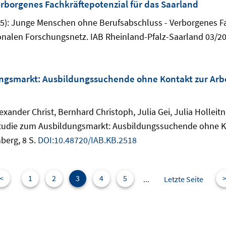
rborgenes Fachkräftepotenzial für das Saarland
5): Junge Menschen ohne Berufsabschluss - Verborgenes Fac
nalen Forschungsnetz. IAB Rheinland-Pfalz-Saarland 03/202
gsmarkt: Ausbildungssuchende ohne Kontakt zur Arbei
exander Christ, Bernhard Christoph, Julia Gei, Julia Holleitne
tudie zum Ausbildungsmarkt: Ausbildungssuchende ohne Kon
nberg, 8 S.
DOI:10.48720/IAB.KB.2518
<
1
2
3
4
5
...
Letzte Seite