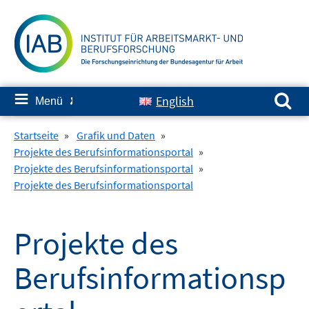
Springe
zum
Inhalt
Suchen nach:
≡
English
Menü
✘
Startseite
»
Grafik und Daten
»
Projekte des Berufsinformationsportal
»
Projekte des Berufsinformationsportal
»
Projekte des Berufsinformationsportal
Projekte des
Berufsinformationsp