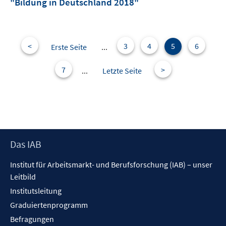
"Bildung in Deutschland 2018"
<
3
4
5
6
Erste Seite
...
7
>
...
Letzte Seite
Footer
Das IAB
Inhalt
Institut für Arbeitsmarkt- und Berufsforschung (IAB) – unser
Leitbild
Institutsleitung
Graduiertenprogramm
Befragungen