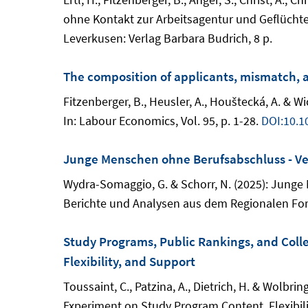
ohne Kontakt zur Arbeitsagentur und Geflüchte
Leverkusen: Verlag Barbara Budrich, 8 p.
The composition of applicants, mismatch, 
Fitzenberger, B., Heusler, A., Houštecká, A. & 
In: Labour Economics, Vol. 95, p. 1-28.
DOI:10.1
Junge Menschen ohne Berufsabschluss - Ve
Wydra-Somaggio, G. & Schorr, N. (2025): Junge
Berichte und Analysen aus dem Regionalen For
Study Programs, Public Rankings, and Coll
Flexibility, and Support
Toussaint, C., Patzina, A., Dietrich, H. & Wolbr
Experiment on Study Program Content, Flexibility