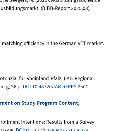
Ausbildungsmarkt. (BIBB-Report 2025,03),
nd matching efficiency in the German VET market.
enzial für Rheinland-Pfalz. (IAB-Regional.
erg, 36 p.
DOI:10.48720/IAB.RERPS.2501
riment on Study Program Content,
Enrollment Intentions: Results from a Survey
. 82-98.
DOI:10.1177/00380407251356274