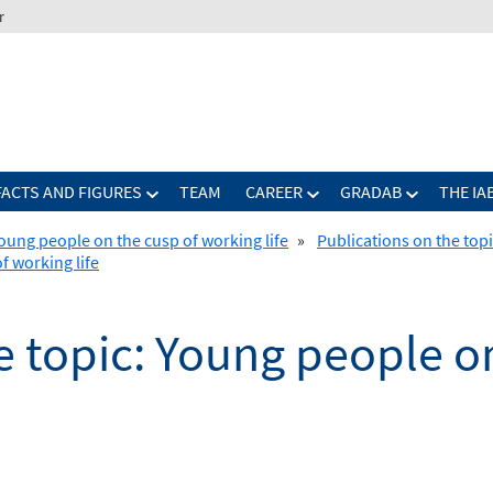
r
FACTS AND FIGURES
TEAM
CAREER
GRADAB
THE IA
oung people on the cusp of working life
»
Publications on the topi
f working life
e topic: Young people o