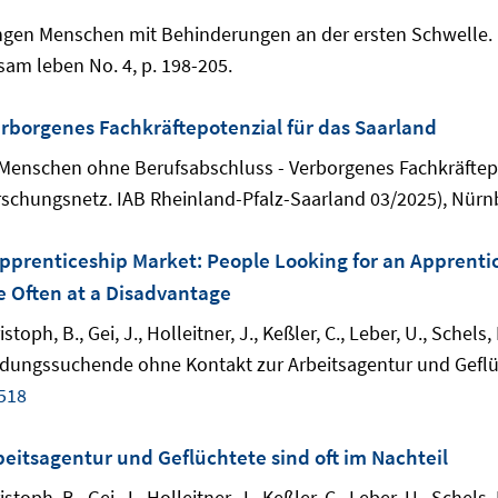
jungen Menschen mit Behinderungen an der ersten Schwelle.
am leben No. 4, p. 198-205.
rborgenes Fachkräftepotenzial für das Saarland
 Menschen ohne Berufsabschluss - Verborgenes Fachkräftepot
schungsnetz. IAB Rheinland-Pfalz-Saarland 03/2025), Nürnb
Apprenticeship Market: People Looking for an Apprenti
 Often at a Disadvantage
hristoph, B., Gei, J., Holleitner, J., Keßler, C., Leber, U., Sche
ungssuchende ohne Kontakt zur Arbeitsagentur und Geflücht
518
itsagentur und Geflüchtete sind oft im Nachteil
Christoph, B., Gei, J., Holleitner, J., Keßler, C., Leber, U., Sc