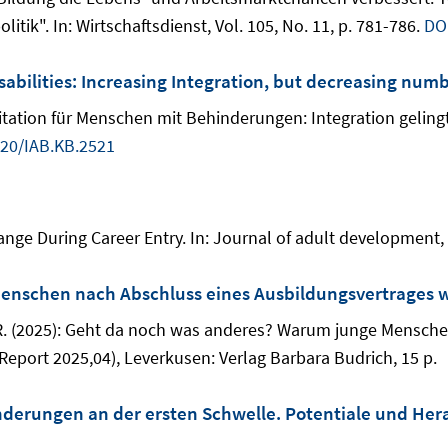
tik". In: Wirtschaftsdienst, Vol. 105, No. 11, p. 781-786.
DO
sabilities: Increasing Integration, but decreasing numb
litation für Menschen mit Behinderungen: Integration gelingt,
720/IAB.KB.2521
hange During Career Entry. In: Journal of adult development, 
nschen nach Abschluss eines Ausbildungsvertrages w
us, R. (2025): Geht da noch was anderes? Warum junge Mensc
eport 2025,04), Leverkusen: Verlag Barbara Budrich, 15 p.
erungen an der ersten Schwelle. Potentiale und Her