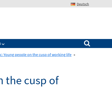
Deutsch
Search for:
B
c: Young people on the cusp of working life
»
n the cusp of