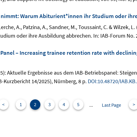
 nimmt: Warum Abiturient*innen ihr Studium oder ihr
, Lerche, A., Patzina, A., Sandner, M., Toussaint, C. & Wilzek
tudium oder ihre Ausbildung abbrechen. In: IAB-Forum No. 
 Panel – Increasing trainee retention rate with declin
2025): Aktuelle Ergebnisse aus dem IAB-Betriebspanel: Stei
B-Kurzbericht 14/2025), Nürnberg, 8 p.
DOI:10.48720/IAB.KB
<
1
2
3
4
5
>
...
Last Page