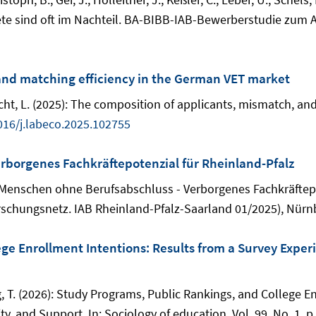
te sind oft im Nachteil. BA-BIBB-IAB-Bewerberstudie zum 
and matching efficiency in the German VET market
Wicht, L. (2025): The composition of applicants, mismatch, a
016/j.labeco.2025.102755
rborgenes Fachkräftepotenzial für Rheinland-Pfalz
 Menschen ohne Berufsabschluss - Verborgenes Fachkräftepot
schungsnetz. IAB Rheinland-Pfalz-Saarland 01/2025), Nürnb
ege Enrollment Intentions: Results from a Survey Expe
ing, T. (2026): Study Programs, Public Rankings, and College 
, and Support. In: Sociology of education, Vol. 99, No. 1, p