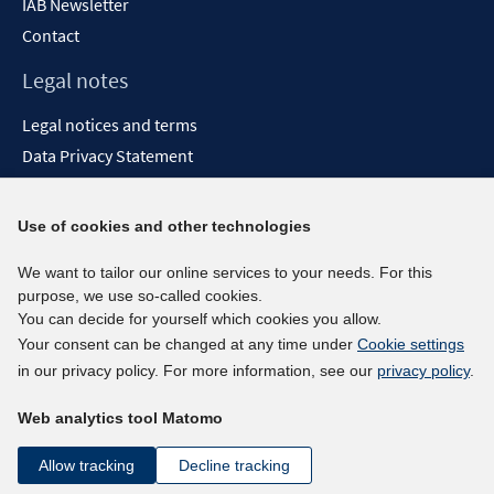
IAB Newsletter
Contact
Legal notes
Legal notices and terms
Data Privacy Statement
Accessibility Statement
Report Accessibility
Use of cookies and other technologies
Social media channels
We want to tailor our online services to your needs. For this
purpose, we use so-called cookies.
BlueSky
You can decide for yourself which cookies you allow.
YouTube
Your consent can be changed at any time under
Cookie settings
LinkedIn
in our privacy policy. For more information, see our
privacy policy
.
XING
Web analytics tool Matomo
kununu
Netiquette
Allow tracking
Decline tracking