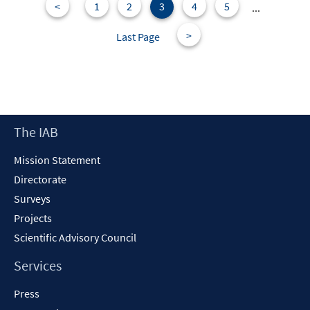
<
1
2
3
4
5
...
>
Last Page
Footer
The IAB
Content
Mission Statement
Directorate
Surveys
Projects
Scientific Advisory Council
Services
Press