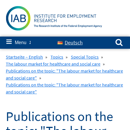
Skip
to
content
Search for:
≡
Deutsch
Menu
✘
Startseite – English
»
Topics
»
Special Topics
»
The labour market for healthcare and social care
»
Publications on the topic: "The labour market for healthcare
and social care"
»
Publications on the topic: "The labour market for healthcare
and social care"
Publications on the