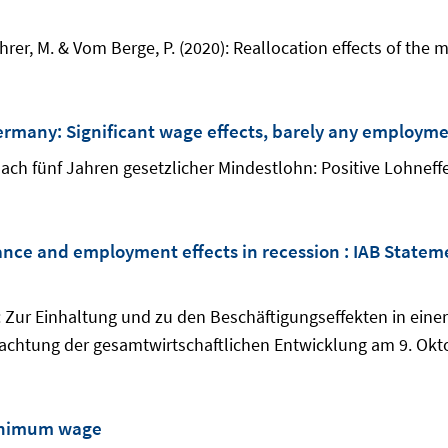
hrer, M. & Vom Berge, P. (2020): Reallocation effects of t
ermany: Significant wage effects, barely any employme
z nach fünf Jahren gesetzlicher Mindestlohn: Positive Lohnef
ce and employment effects in recession : IAB Stateme
n: Zur Einhaltung und zu den Beschäftigungseffekten in ein
chtung der gesamtwirtschaftlichen Entwicklung am 9. Okto
inimum wage