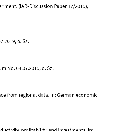
eriment. (IAB-Discussion Paper 17/2019),
7.2019, o. Sz.
um No. 04.07.2019, o. Sz.
nce from regional data. In: German economic
uctivity, profitability, and investments. In: