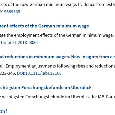
fects of the new German minimum wage. Evidence from establ
3919889635
ment effects of the German minimum wage
aluate the employment effects of the German minimum wage.
515/jbnst-2018-0085
nd reductions in minimum wages: New insights from a
2020): Employment adjustments following rises and reductio
. 323-346.
DOI:10.1111/labr.12168
 wichtigsten Forschungsbefunde im Überblick
ie wichtigsten Forschungsbefunde im Überblick. In: IAB-Foru
lth?