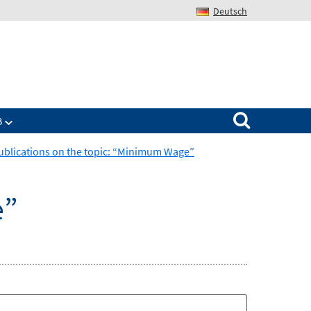
Deutsch
Search for:
B
ublications on the topic: “Minimum Wage”
e”