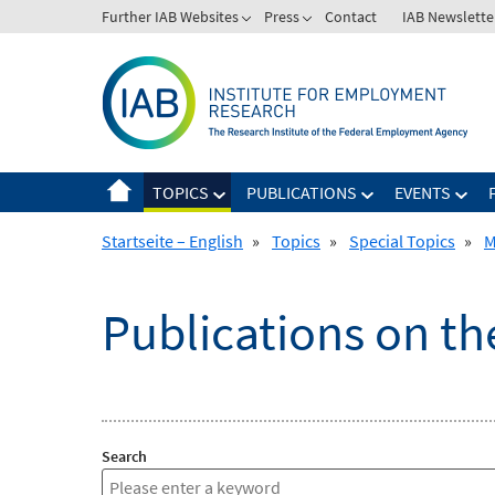
Skip
Further IAB Websites
Press
Contact
IAB Newslette
to
content
TOPICS
PUBLICATIONS
EVENTS
Startseite – English
»
Topics
»
Special Topics
»
M
Publications on t
Search