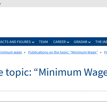
r
FACTS AND FIGURES
TEAM
CAREER
GRADAB
THE IA
inimum wage
»
Publications on the topic: “Minimum Wage”
»
P
he topic: “Minimum Wag