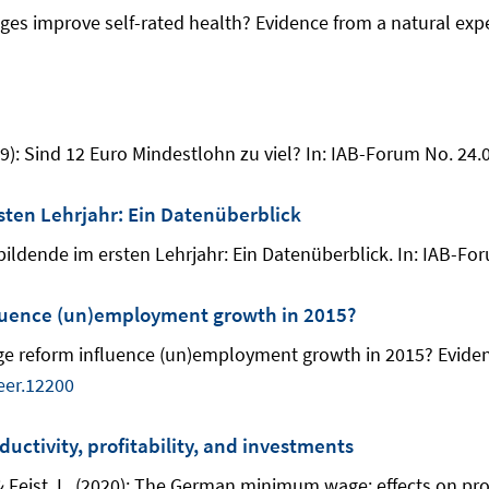
ges improve self-rated health? Evidence from a natural exp
19): Sind 12 Euro Mindestlohn zu viel? In: IAB-Forum No. 24.0
ten Lehrjahr: Ein Datenüberblick
bildende im ersten Lehrjahr: Ein Datenüberblick. In: IAB-For
uence (un)employment growth in 2015?
ge reform influence (un)employment growth in 2015? Evide
eer.12200
ctivity, profitability, and investments
 & Feist, L. (2020): The German minimum wage: effects on prod