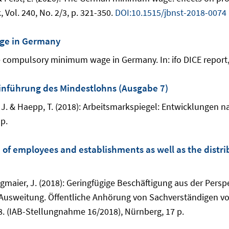
Vol. 240, No. 2/3, p. 321-350.
DOI:10.1515/jbnst-2018-0074
age in Germany
the compulsory minimum wage in Germany. In: ifo DICE report, V
inführung des Mindestlohns (Ausgabe 7)
e, J. & Haepp, T. (2018): Arbeitsmarkspiegel: Entwicklungen
p.
f employees and establishments as well as the distrib
tegmaier, J. (2018): Geringfügige Beschäftigung aus der Pers
Ausweitung. Öffentliche Anhörung von Sachverständigen vo
 (IAB-Stellungnahme 16/2018), Nürnberg, 17 p.