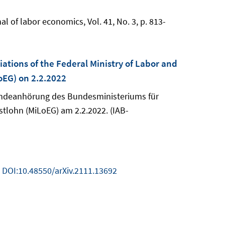
l of labor economics, Vol. 41, No. 3, p. 813-
ations of the Federal Ministry of Labor and
LoEG) on 2.2.2022
bändeanhörung des Bundesministeriums für
tlohn (MiLoEG) am 2.2.2022. (IAB-
.
DOI:10.48550/arXiv.2111.13692