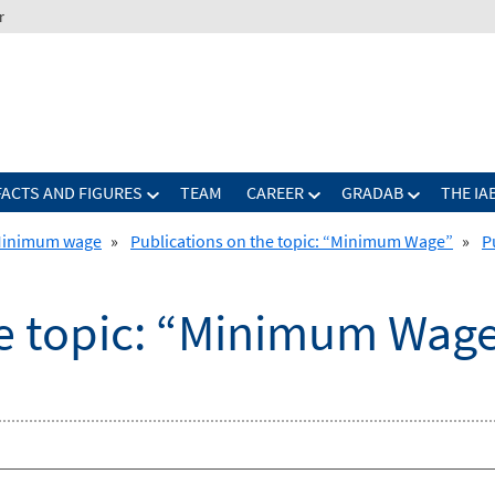
r
FACTS AND FIGURES
TEAM
CAREER
GRADAB
THE IA
inimum wage
»
Publications on the topic: “Minimum Wage”
»
P
he topic: “Minimum Wag