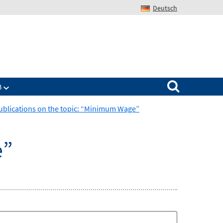
Deutsch
Search for:
B
ublications on the topic: “Minimum Wage”
e”