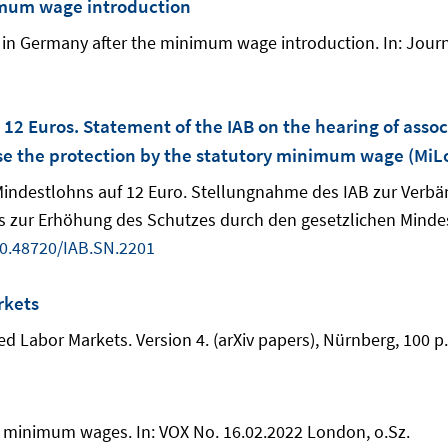
imum wage introduction
y in Germany after the minimum wage introduction. In: Journa
2 Euros. Statement of the IAB on the hearing of associ
rease the protection by the statutory minimum wage (Mi
n Mindestlohns auf 12 Euro. Stellungnahme des IAB zur Ver
s zur Erhöhung des Schutzes durch den gesetzlichen Mindes
0.48720/IAB.SN.2201
rkets
 Labor Markets. Version 4. (arXiv papers), Nürnberg, 100 p
imal minimum wages. In: VOX No. 16.02.2022 London, o.Sz.