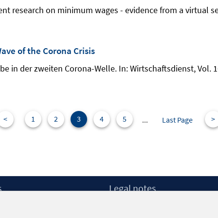
ecent research on minimum wages - evidence from a virtual s
e of the Corona Crisis
ebe in der zweiten Corona-Welle. In: Wirtschaftsdienst, Vol. 1
<
1
2
3
4
5
>
...
Last Page
s
Legal notes
Legal notices and terms