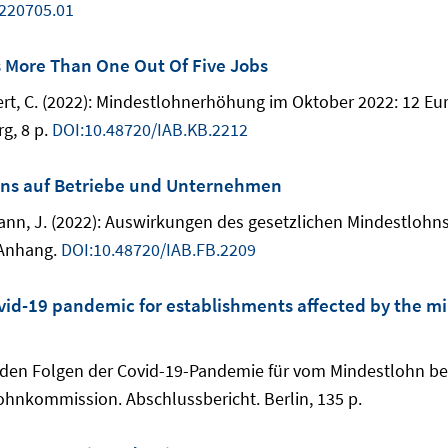
220705.01
 More Than One Out Of Five Jobs
chert, C. (2022): Mindestlohnerhöhung im Oktober 2022: 12 E
g, 8 p.
DOI:10.48720/IAB.KB.2212
hns auf Betriebe und Unternehmen
emann, J. (2022): Auswirkungen des gesetzlichen Mindestloh
 Anhang.
DOI:10.48720/IAB.FB.2209
ovid-19 pandemic for establishments affected by the m
den Folgen der Covid-19-Pandemie für vom Mindestlohn betr
ohnkommission. Abschlussbericht. Berlin, 135 p.