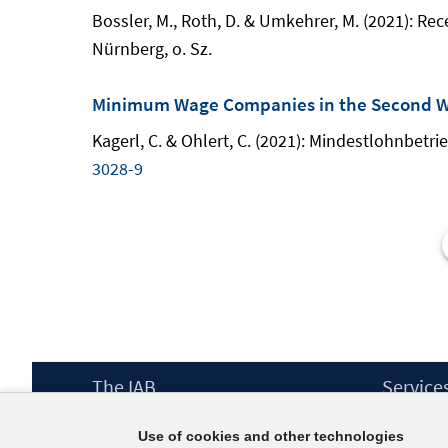
Bossler, M., Roth, D. & Umkehrer, M. (2021): R
Nürnberg, o. Sz.
Minimum Wage Companies in the Second Wav
Kagerl, C. & Ohlert, C. (2021): Mindestlohnbetri
3028-9
Footer
The IAB
Service
Content
Mission Statement
Press
Use of cookies and other technologies