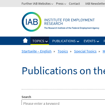
Skip
Further IAB Websites
Press
Contact
IAB Newslette
to
content
TOPICS
PUBLICATIONS
EVENTS
Startseite – English
»
Topics
»
Special Topics
»
M
Publications on t
Search