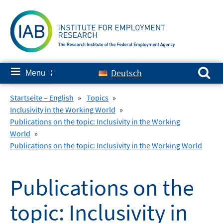
Skip
to
content
Search for:
≡
Deutsch
Menu
✘
Startseite – English
»
Topics
»
Inclusivity in the Working World
»
Publications on the topic: Inclusivity in the Working
World
»
Publications on the topic: Inclusivity in the Working World
Publications on the
topic: Inclusivity in