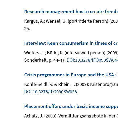
Research management has to create freed
Kargus, A.; Wenzel, U. (porträtierte Person) (
25.
Interview: Keen consumerism in times of cris
Winters, J.; Bürkl, R. (interviewed person) (200
Sonderheft, p. 44-47.
DOI:10.3278/IFO090SW04
Crisis programmes in Europe and the USA : i
Konle-Seidl, R. & Rhein, T. (2009): Krisenprogr
DOI:10.3278/IFO090SW038
Placement offers under basic income suppo
Achatz, J. (2009): Vermittlungsangebote in der 