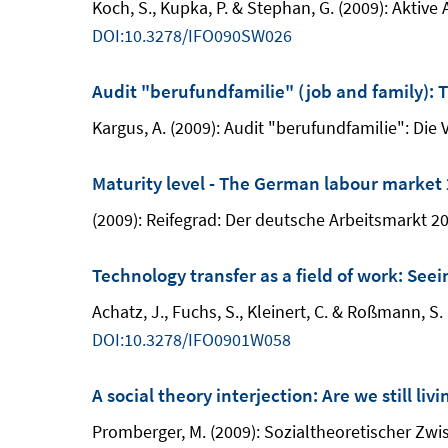
Koch, S., Kupka, P. & Stephan, G. (2009): Aktiv
DOI:10.3278/IFO090SW026
Audit "berufundfamilie" (job and family): 
Kargus, A. (2009): Audit "berufundfamilie": Die 
Maturity level - The German labour market 20
(2009): Reifegrad: Der deutsche Arbeitsmarkt 2
Technology transfer as a field of work: S
Achatz, J., Fuchs, S., Kleinert, C. & Roßmann, S
DOI:10.3278/IFO0901W058
A social theory interjection: Are we still livi
Promberger, M. (2009): Sozialtheoretischer Zwis