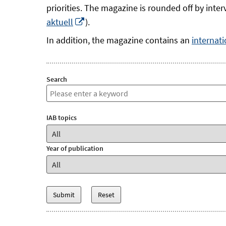
a
priorities. The magazine is rounded off by inte
Opens
new
aktuell
).
in
window
In addition, the magazine contains an
internati
a
new
window
Search
IAB topics
Year of publication