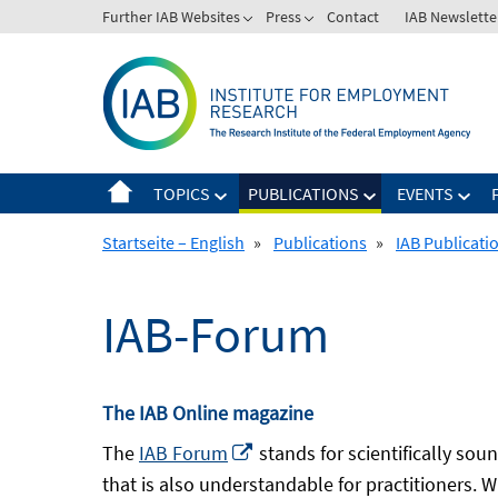
Skip
Further IAB Websites
Press
Contact
IAB Newslette
to
content
TOPICS
PUBLICATIONS
EVENTS
Startseite – English
»
Publications
»
IAB Publicati
IAB-Forum
The IAB Online magazine
Opens
The
IAB Forum
stands for scientifically sou
in
that is also understandable for practitioners. 