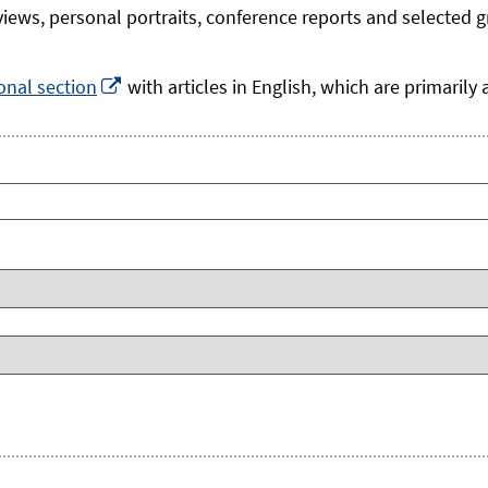
rviews, personal portraits, conference reports and selected 
Opens
onal section
with articles in English, which are primarily
in
a
new
window