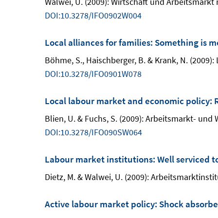
Walwei, U. (2009): Wirtschaft und Arbeitsmarkt 
DOI:10.3278/IFO0902W004
Local alliances for families: Something is 
Böhme, S., Haischberger, B. & Krank, N. (2009):
DOI:10.3278/IFO0901W078
Local labour market and economic policy: R
Blien, U. & Fuchs, S. (2009): Arbeitsmarkt- und 
DOI:10.3278/IFO090SW064
Labour market institutions: Well serviced to
Dietz, M. & Walwei, U. (2009): Arbeitsmarktinsti
Active labour market policy: Shock absorbers