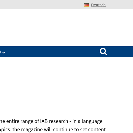
Deutsch
Search for:
B
he entire range of IAB research - in a language
opics, the magazine will continue to set content