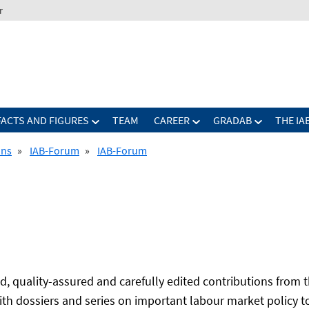
r
FACTS AND FIGURES
TEAM
CAREER
GRADAB
THE IA
ons
»
IAB-Forum
»
IAB-Forum
nd, quality-assured and carefully edited contributions from t
With dossiers and series on important labour market policy t