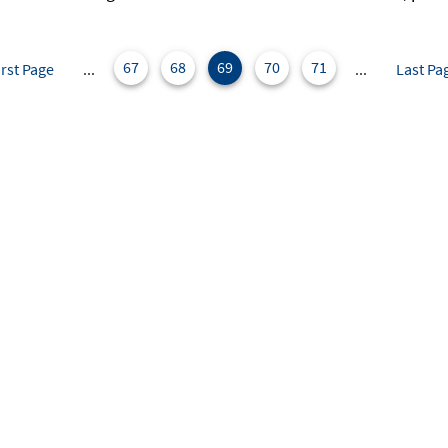
67
68
69
70
71
irst Page
...
...
Last Pa