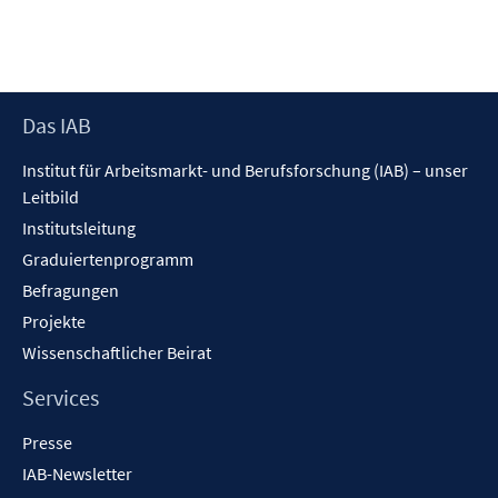
t
e
r
ö
f
Footer
Das IAB
f
Inhalt
n
Institut für Arbeitsmarkt- und Berufsforschung (IAB) – unser
e
Leitbild
n
Institutsleitung
Graduiertenprogramm
Befragungen
Projekte
Wissenschaftlicher Beirat
Services
Presse
IAB-Newsletter