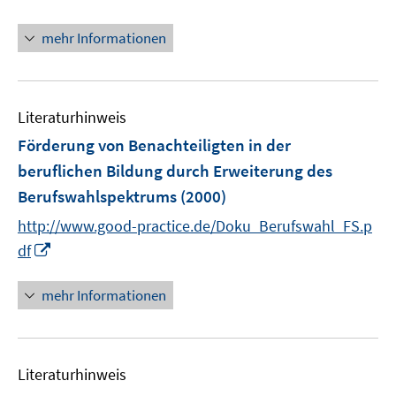
mehr Informationen
Literaturhinweis
Förderung von Benachteiligten in der
beruflichen Bildung durch Erweiterung des
Berufswahlspektrums
(2000)
http://www.good-practice.de/Doku_Berufswahl_FS.p
I
df
n
n
mehr Informationen
e
u
e
Literaturhinweis
m