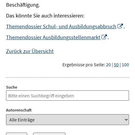
Beschäftigung.
Das könnte Sie auch interessieren:
In
Themendossier Schul- und Ausbildungsabbruch
.
neu
In
Themendossier Ausbildungsstellenmarkt
.
Fens
neuem
öffn
Fenster
Zurück zur Übersicht
öffnen
Ergebnisse pro Seite:
20
|
50
|
100
Suche
Autorenschaft