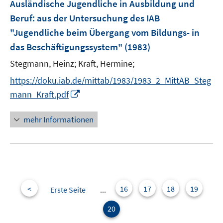
F
Ausländische Jugendliche in Ausbildung und
e
Beruf
:
aus der Untersuchung des IAB
n
"Jugendliche beim Übergang vom Bildungs- in
s
das Beschäftigungssystem"
(1983)
t
e
Stegmann, Heinz;
Kraft, Hermine;
r
https://doku.iab.de/mittab/1983/1983_2_MittAB_Steg
ö
I
mann_Kraft.pdf
f
n
f
n
mehr Informationen
n
e
e
u
n
e
m
F
e
<
16
17
18
19
Erste Seite
...
n
20
s