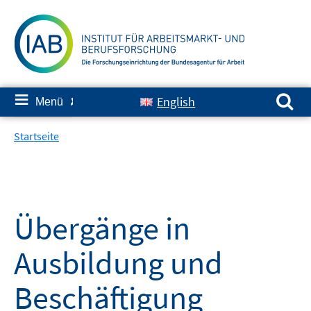
Springe
zum
Inhalt
Suchen nach:
≡
English
Menü
✘
Startseite
Übergänge in
Ausbildung und
Beschäftigung