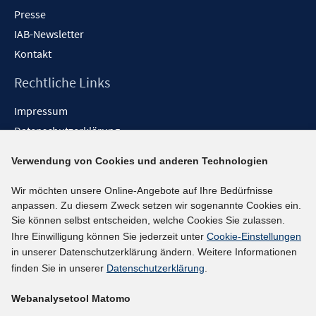
Presse
IAB-Newsletter
Kontakt
Rechtliche Links
Impressum
Datenschutzerklärung
Erklärung zur Barrierefreiheit
Verwendung von Cookies und anderen Technologien
Barrieren melden
Wir möchten unsere Online-Angebote auf Ihre Bedürfnisse
Social-Media-Kanäle
anpassen. Zu diesem Zweck setzen wir sogenannte Cookies ein.
Sie können selbst entscheiden, welche Cookies Sie zulassen.
BlueSky
Ihre Einwilligung können Sie jederzeit unter
Cookie-Einstellungen
YouTube
in unserer Datenschutzerklärung ändern. Weitere Informationen
LinkedIn
finden Sie in unserer
Datenschutzerklärung
.
XING
Webanalysetool Matomo
kununu