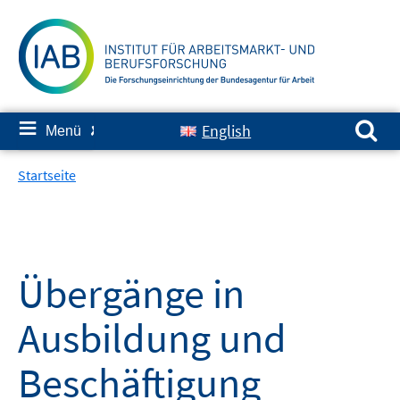
Springe
zum
Inhalt
Suchen nach:
≡
English
Menü
✘
Startseite
Übergänge in
Ausbildung und
Beschäftigung