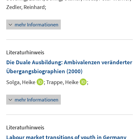
Zedler, Reinhard;
mehr Informationen
Literaturhinweis
Die Duale Ausbildung: Ambivalenzen veränderter
Übergangsbiographien
(2000)
I
I
Solga, Heike
;
Trappe, Heike
;
n
n
n
n
mehr Informationen
e
e
u
u
e
e
m
m
Literaturhinweis
F
F
Labour market transitions of youth in Germany