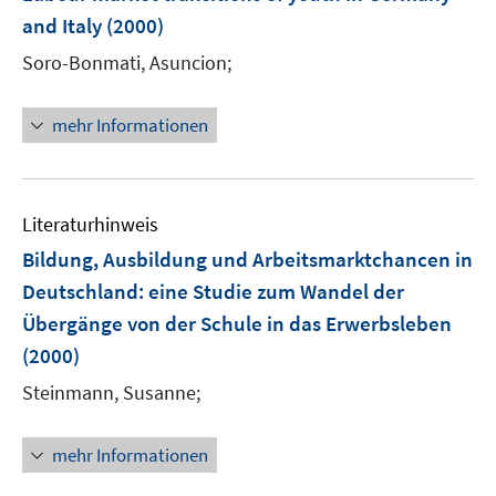
e
e
and Italy
(2000)
n
n
s
s
Soro-Bonmati, Asuncion;
t
t
e
e
mehr Informationen
r
r
ö
ö
f
f
f
f
Literaturhinweis
n
n
Bildung, Ausbildung und Arbeitsmarktchancen in
e
e
Deutschland
:
eine Studie zum Wandel der
n
n
Übergänge von der Schule in das Erwerbsleben
(2000)
Steinmann, Susanne;
mehr Informationen