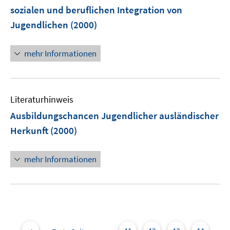
e
sozialen und beruflichen Integration von
n
Jugendlichen
(2000)
s
t
e
mehr Informationen
r
ö
f
Literaturhinweis
f
n
Ausbildungschancen Jugendlicher ausländischer
e
Herkunft
(2000)
n
mehr Informationen