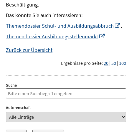
Beschäftigung.
Das könnte Sie auch interessieren:
In
Themendossier Schul- und Ausbildungsabbruch
.
neu
In
Themendossier Ausbildungsstellenmarkt
.
Fens
neuem
öffn
Fenster
Zurück zur Übersicht
öffnen
Ergebnisse pro Seite:
20
|
50
|
100
Suche
Autorenschaft