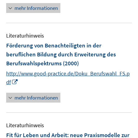
r
mehr Informationen
ö
f
f
n
Literaturhinweis
e
Förderung von Benachteiligten in der
n
beruflichen Bildung durch Erweiterung des
Berufswahlspektrums
(2000)
http://www.good-practice.de/Doku_Berufswahl_FS.p
I
df
n
n
mehr Informationen
e
u
e
Literaturhinweis
m
F
Fit für Leben und Arbeit
:
neue Praxismodelle zur