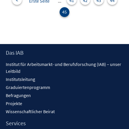
<
41
42
43
44
Erste Seite
...
45
Footer
Das IAB
Inhalt
Institut für Arbeitsmarkt- und Berufsforschung (IAB) – unser
Leitbild
Institutsleitung
Graduiertenprogramm
Befragungen
Projekte
Wissenschaftlicher Beirat
Services