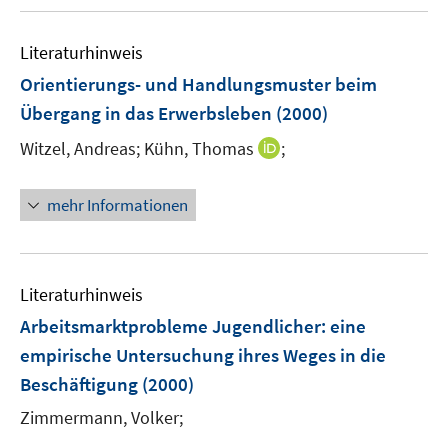
Literaturhinweis
Orientierungs- und Handlungsmuster beim
Übergang in das Erwerbsleben
(2000)
I
Witzel, Andreas;
Kühn, Thomas
;
n
n
mehr Informationen
e
u
e
m
Literaturhinweis
F
Arbeitsmarktprobleme Jugendlicher
:
eine
e
empirische Untersuchung ihres Weges in die
n
Beschäftigung
(2000)
s
t
Zimmermann, Volker;
e