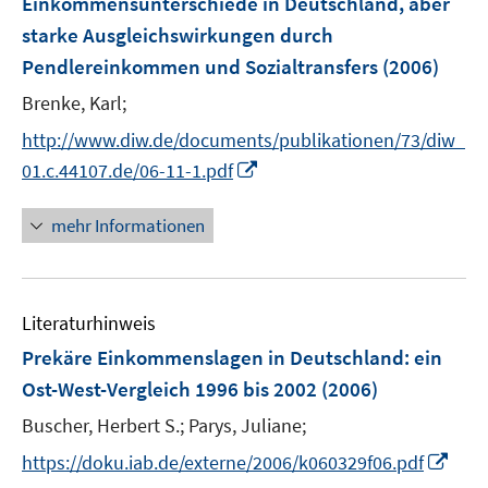
Einkommensunterschiede in Deutschland, aber
n
starke Ausgleichswirkungen durch
s
Pendlereinkommen und Sozialtransfers
(2006)
t
e
Brenke, Karl;
r
http://www.diw.de/documents/publikationen/73/diw_
ö
I
01.c.44107.de/06-11-1.pdf
f
n
f
n
mehr Informationen
n
e
e
u
n
e
Literaturhinweis
m
F
Prekäre Einkommenslagen in Deutschland
:
ein
e
Ost-West-Vergleich 1996 bis 2002
(2006)
n
Buscher, Herbert S.;
Parys, Juliane;
s
t
I
https://doku.iab.de/externe/2006/k060329f06.pdf
e
n