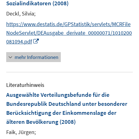
Sozialindikatoren
(2008)
Deckl, Silvia;
https://www.destatis.de/GPStatistik/servlets/MCRFile
NodeServlet/DEAusgabe_derivate_00000071/1010200
I
081094.pdf
n
n
mehr Informationen
e
u
e
Literaturhinweis
m
F
Ausgewählte Verteilungsbefunde für die
e
Bundesrepublik Deutschland unter besonderer
n
Berücksichtigung der Einkommenslage der
s
älteren Bevölkerung
(2008)
t
e
Faik, Jürgen;
r