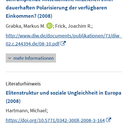
e
dauerhaften Polarisierung der verfügbaren
n
Einkommen?
(2008)
s
t
I
Grabka, Markus M.
;
Frick, Joachim R.;
e
n
http://www.diw.de/documents/publikationen/73/diw_
r
n
I
02.c.244394.de/08-10.pdf
ö
e
n
f
u
n
mehr Informationen
f
e
e
n
m
u
e
F
e
n
e
Literaturhinweis
m
n
F
Elitenstruktur und soziale Ungleichheit in Europa
s
e
(2008)
t
n
e
Hartmann, Michael;
s
r
t
I
https://doi.org/10.5771/0342-300X-2008-3-164
ö
e
n