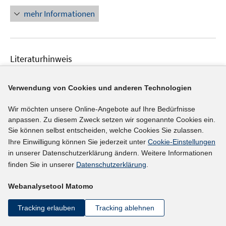
r
n
mehr Informationen
ö
e
f
u
f
e
n
Literaturhinweis
m
e
F
Krise und Zukunft des Sozialstaates
(2006)
n
e
Verwendung von Cookies und anderen Technologien
Butterwegge, Christoph;
n
s
Wir möchten unsere Online-Angebote auf Ihre Bedürfnisse
t
mehr Informationen
anpassen. Zu diesem Zweck setzen wir sogenannte Cookies ein.
e
Sie können selbst entscheiden, welche Cookies Sie zulassen.
Ihre Einwilligung können Sie jederzeit unter
Cookie-Einstellungen
r
in unserer Datenschutzerklärung ändern. Weitere Informationen
ö
Literaturhinweis
finden Sie in unserer
Datenschutzerklärung
.
f
f
Unterschichten? Prekariat? Klassen?
:
moderne
Webanalysetool Matomo
n
Politik gegen soziale Ausgrenzung
(2006)
e
Tracking erlauben
Tracking ablehnen
Böhning, Björn;
Trube, Achim;
Dörre, Klaus;
Eißl,
n