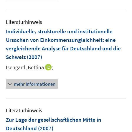
e
e
f
e
u
n
n
m
e
e
F
Literaturhinweis
m
n
e
F
Individuelle, strukturelle und institutionelle
n
e
Ursachen von Einkommensungleichheit
:
eine
s
n
vergleichende Analyse für Deutschland und die
t
s
e
Schweiz
(2007)
t
r
e
I
Isengard, Bettina
;
ö
r
n
f
ö
n
f
mehr Informationen
f
e
n
f
u
e
n
e
n
e
m
Literaturhinweis
n
F
Zur Lage der gesellschaftlichen Mitte in
e
Deutschland
(2007)
n