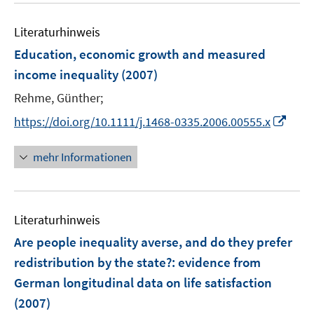
e
e
n
Literaturhinweis
m
F
Education, economic growth and measured
e
income inequality
(2007)
n
Rehme, Günther;
s
t
I
https://doi.org/10.1111/j.1468-0335.2006.00555.x
e
n
r
n
mehr Informationen
ö
e
f
u
f
e
n
Literaturhinweis
m
e
F
Are people inequality averse, and do they prefer
n
e
redistribution by the state?
:
evidence from
n
German longitudinal data on life satisfaction
s
(2007)
t