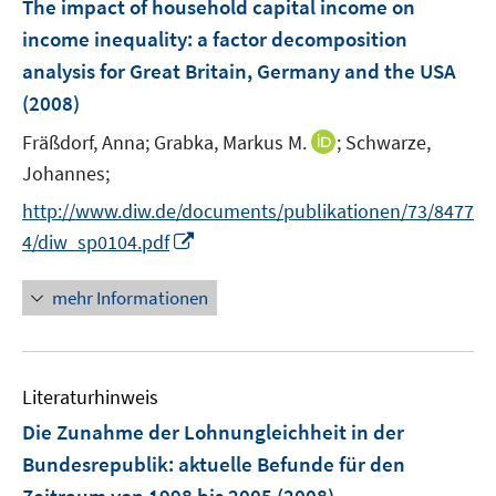
The impact of household capital income on
n
e
income inequality
:
a factor decomposition
s
n
analysis for Great Britain, Germany and the USA
t
s
e
(2008)
t
r
e
I
Fräßdorf, Anna;
Grabka, Markus M.
;
Schwarze,
ö
r
n
Johannes;
f
ö
n
f
http://www.diw.de/documents/publikationen/73/8477
f
e
n
I
f
4/diw_sp0104.pdf
u
e
n
n
e
n
n
e
mehr Informationen
m
e
n
F
u
e
e
n
Literaturhinweis
m
s
F
Die Zunahme der Lohnungleichheit in der
t
e
e
Bundesrepublik
:
aktuelle Befunde für den
n
r