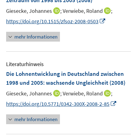
Zeitraum von 1998 bis 2005
(2008)
s
ö
t
I
I
Giesecke, Johannes
;
Verwiebe, Roland
;
f
e
n
n
f
I
https://doi.org/10.1515/zfsoz-2008-0503
r
n
n
n
n
ö
e
e
e
n
mehr Informationen
f
u
u
n
e
f
e
e
u
n
m
m
e
e
F
F
Literaturhinweis
m
n
e
e
F
Die Lohnentwicklung in Deutschland zwischen
n
n
e
1998 und 2005: wachsende Ungleichheit
(2008)
s
s
n
t
t
I
I
Giesecke, Johannes
;
Verwiebe, Roland
;
s
e
e
n
n
t
I
https://doi.org/10.5771/0342-300X-2008-2-85
r
r
n
n
e
n
ö
ö
e
e
r
n
mehr Informationen
f
f
u
u
ö
e
f
f
e
e
f
u
n
n