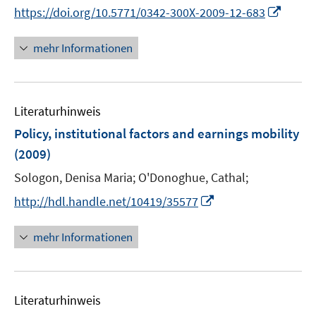
t
I
https://doi.org/10.5771/0342-300X-2009-12-683
e
n
r
n
mehr Informationen
ö
e
f
u
f
e
n
Literaturhinweis
m
e
F
Policy, institutional factors and earnings mobility
n
e
(2009)
n
Sologon, Denisa Maria;
O'Donoghue, Cathal;
s
t
I
http://hdl.handle.net/10419/35577
e
n
r
n
mehr Informationen
ö
e
f
u
f
e
n
Literaturhinweis
m
e