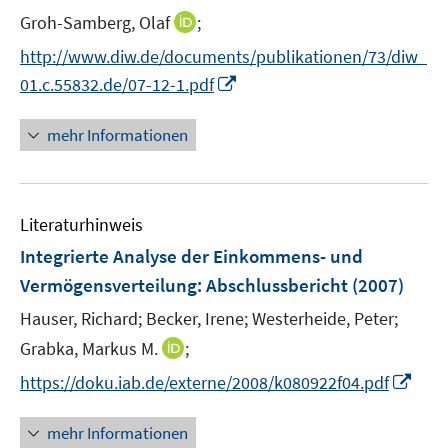
e
e
I
Groh-Samberg, Olaf
;
n
n
n
n
s
s
http://www.diw.de/documents/publikationen/73/diw_
n
t
t
I
01.c.55832.de/07-12-1.pdf
e
e
e
n
u
r
r
n
mehr Informationen
e
ö
ö
e
m
f
f
u
F
f
f
e
e
n
n
Literaturhinweis
m
n
e
e
F
Integrierte Analyse der Einkommens- und
s
n
n
e
Vermögensverteilung
:
Abschlussbericht
(2007)
t
n
e
Hauser, Richard;
Becker, Irene;
Westerheide, Peter;
s
r
t
I
Grabka, Markus M.
;
ö
e
n
I
f
https://doku.iab.de/externe/2008/k080922f04.pdf
r
n
n
f
ö
e
n
n
mehr Informationen
f
u