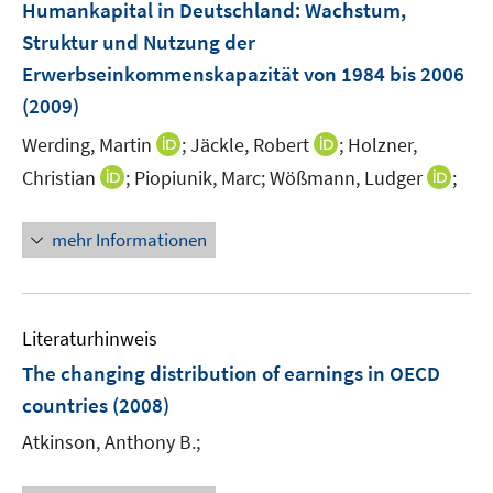
F
Humankapital in Deutschland
:
Wachstum,
n
e
Struktur und Nutzung der
n
Erwerbseinkommenskapazität von 1984 bis 2006
s
(2009)
t
e
I
I
Werding, Martin
;
Jäckle, Robert
;
Holzner,
r
n
n
I
I
Christian
;
Piopiunik, Marc;
Wößmann, Ludger
;
ö
n
n
n
n
f
e
e
n
n
mehr Informationen
f
u
u
e
e
n
e
e
u
u
e
m
m
e
e
n
F
F
m
m
Literaturhinweis
e
e
F
F
The changing distribution of earnings in OECD
n
n
e
e
countries
(2008)
s
s
n
n
t
t
s
s
Atkinson, Anthony B.;
e
e
t
t
r
r