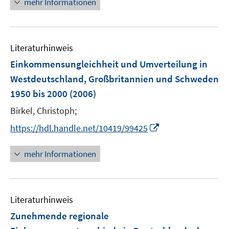
mehr Informationen
f
e
n
u
e
e
n
Literaturhinweis
m
F
Einkommensungleichheit und Umverteilung in
e
Westdeutschland, Großbritannien und Schweden
n
1950 bis 2000
(2006)
s
t
Birkel, Christoph;
e
I
https://hdl.handle.net/10419/99425
r
n
ö
n
mehr Informationen
f
e
f
u
n
e
e
Literaturhinweis
m
n
F
Zunehmende regionale
e