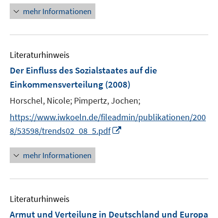
f
r
n
mehr Informationen
f
ö
e
n
f
u
e
f
e
n
n
Literaturhinweis
m
e
F
Der Einfluss des Sozialstaates auf die
n
e
Einkommensverteilung
(2008)
n
Horschel, Nicole;
Pimpertz, Jochen;
s
t
https://www.iwkoeln.de/fileadmin/publikationen/200
e
I
8/53598/trends02_08_5.pdf
r
n
ö
n
mehr Informationen
f
e
f
u
n
e
e
Literaturhinweis
m
n
F
Armut und Verteilung in Deutschland und Europa