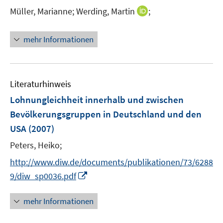
s
I
Müller, Marianne;
Werding, Martin
;
t
n
e
n
mehr Informationen
r
e
ö
u
f
e
f
m
Literaturhinweis
n
F
Lohnungleichheit innerhalb und zwischen
e
e
Bevölkerungsgruppen in Deutschland und den
n
n
USA
(2007)
s
t
Peters, Heiko;
e
http://www.diw.de/documents/publikationen/73/6288
r
I
9/diw_sp0036.pdf
ö
n
f
n
mehr Informationen
f
e
n
u