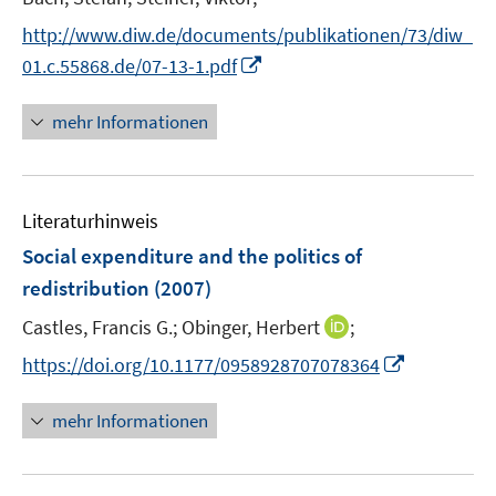
s
t
http://www.diw.de/documents/publikationen/73/diw_
e
I
01.c.55868.de/07-13-1.pdf
r
n
ö
n
mehr Informationen
f
e
f
u
n
e
e
Literaturhinweis
m
n
F
Social expenditure and the politics of
e
redistribution
(2007)
n
I
Castles, Francis G.;
Obinger, Herbert
;
s
n
t
I
https://doi.org/10.1177/0958928707078364
n
e
n
e
r
n
mehr Informationen
u
ö
e
e
f
u
m
f
e