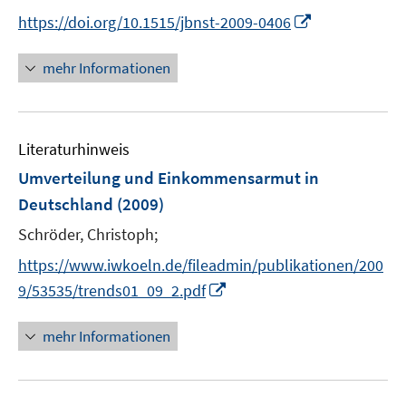
I
https://doi.org/10.1515/jbnst-2009-0406
n
n
mehr Informationen
e
u
e
Literaturhinweis
m
F
Umverteilung und Einkommensarmut in
e
Deutschland
(2009)
n
Schröder, Christoph;
s
t
https://www.iwkoeln.de/fileadmin/publikationen/200
e
I
9/53535/trends01_09_2.pdf
r
n
ö
n
mehr Informationen
f
e
f
u
n
e