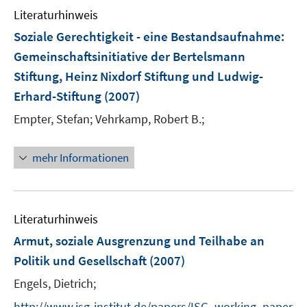
F
n
Literaturhinweis
m
e
e
F
Soziale Gerechtigkeit - eine Bestandsaufnahme
:
n
n
e
Gemeinschaftsinitiative der Bertelsmann
s
n
Stiftung, Heinz Nixdorf Stiftung und Ludwig-
t
s
e
Erhard-Stiftung
(2007)
t
r
e
Empter, Stefan;
Vehrkamp, Robert B.;
ö
r
f
ö
mehr Informationen
f
f
n
f
e
n
n
e
Literaturhinweis
n
Armut, soziale Ausgrenzung und Teilhabe an
Politik und Gesellschaft
(2007)
Engels, Dietrich;
http://www.isg-institut.de/papers/ISG_working_paper