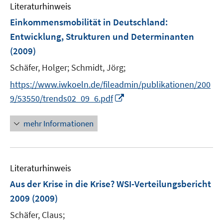
e
Literaturhinweis
m
n
F
Einkommensmobilität in Deutschland
:
e
Entwicklung, Strukturen und Determinanten
n
(2009)
s
t
Schäfer, Holger;
Schmidt, Jörg;
e
https://www.iwkoeln.de/fileadmin/publikationen/200
r
I
9/53550/trends02_09_6.pdf
ö
n
f
n
mehr Informationen
f
e
n
u
e
e
n
Literaturhinweis
m
F
Aus der Krise in die Krise? WSI-Verteilungsbericht
e
2009
(2009)
n
Schäfer, Claus;
s