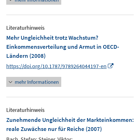
n
e
e
u
n
e
Literaturhinweis
m
F
Mehr Ungleichheit trotz Wachstum?
e
Einkommensverteilung und Armut in OECD-
n
Ländern
(2008)
s
I
t
https://doi.org/10.1787/9789264044197-en
n
e
n
r
mehr Informationen
e
ö
u
f
e
f
Literaturhinweis
m
n
F
e
Zunehmende Ungleichheit der Markteinkommen
:
e
n
reale Zuwächse nur für Reiche
(2007)
n
Bach, Stefan;
Steiner, Viktor;