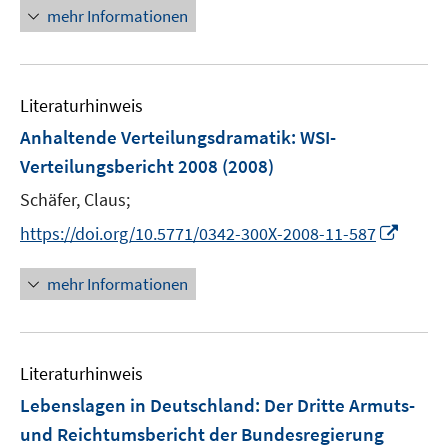
n
mehr Informationen
f
e
n
u
e
e
n
Literaturhinweis
m
F
Anhaltende Verteilungsdramatik: WSI-
e
Verteilungsbericht 2008
(2008)
n
Schäfer, Claus;
s
t
I
https://doi.org/10.5771/0342-300X-2008-11-587
e
n
r
n
mehr Informationen
ö
e
f
u
f
e
n
Literaturhinweis
m
e
F
Lebenslagen in Deutschland: Der Dritte Armuts-
n
e
und Reichtumsbericht der Bundesregierung
n