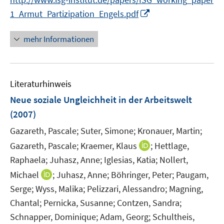
I
1_Armut_Partizipation_Engels.pdf
n
n
mehr Informationen
e
u
e
Literaturhinweis
m
F
Neue soziale Ungleichheit in der Arbeitswelt
e
(2007)
n
Gazareth, Pascale;
Suter, Simone;
Kronauer, Martin;
s
t
I
Gazareth, Pascale;
Kraemer, Klaus
;
Hettlage,
e
n
Raphaela;
Juhasz, Anne;
Iglesias, Katia;
Nollert,
r
n
I
Michael
;
Juhasz, Anne;
Böhringer, Peter;
Paugam,
ö
e
n
Serge;
Wyss, Malika;
Pelizzari, Alessandro;
Magning,
f
u
n
Chantal;
Pernicka, Susanne;
Contzen, Sandra;
f
e
e
n
Schnapper, Dominique;
Adam, Georg;
Schultheis,
m
u