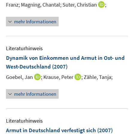
e
F
I
Franz;
Magning, Chantal;
Suter, Christian
;
e
n
e
n
m
n
n
F
mehr Informationen
s
e
e
t
u
n
e
e
s
r
m
Literaturhinweis
t
ö
F
e
Dynamik von Einkommen und Armut in Ost- und
f
e
r
West-Deutschland
(2007)
f
n
ö
n
s
I
I
Goebel, Jan
;
Krause, Peter
;
Zähle, Tanja;
f
e
t
n
n
f
n
e
n
n
n
mehr Informationen
r
e
e
e
ö
u
u
n
f
e
e
f
m
m
Literaturhinweis
n
F
F
Armut in Deutschland verfestigt sich
(2007)
e