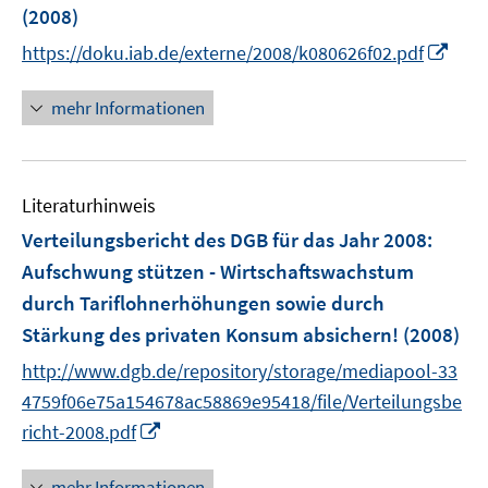
(2008)
s
I
t
https://doku.iab.de/externe/2008/k080626f02.pdf
n
e
n
r
mehr Informationen
e
ö
u
f
e
f
Literaturhinweis
m
n
F
e
Verteilungsbericht des DGB für das Jahr 2008
:
e
n
Aufschwung stützen - Wirtschaftswachstum
n
durch Tariflohnerhöhungen sowie durch
s
Stärkung des privaten Konsum absichern!
(2008)
t
e
http://www.dgb.de/repository/storage/mediapool-33
r
4759f06e75a154678ac58869e95418/file/Verteilungsbe
ö
I
richt-2008.pdf
f
n
f
n
mehr Informationen