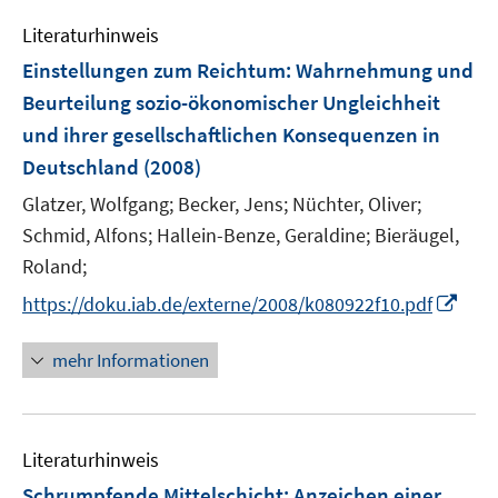
m
m
f
e
e
e
F
F
n
Literaturhinweis
m
n
n
e
e
e
F
Einstellungen zum Reichtum: Wahrnehmung und
n
n
n
e
Beurteilung sozio-ökonomischer Ungleichheit
s
s
n
und ihrer gesellschaftlichen Konsequenzen in
t
t
s
e
e
Deutschland
(2008)
t
r
r
e
Glatzer, Wolfgang;
Becker, Jens;
Nüchter, Oliver;
ö
ö
r
Schmid, Alfons;
Hallein-Benze, Geraldine;
Bieräugel,
f
f
ö
Roland;
f
f
f
n
n
I
f
https://doku.iab.de/externe/2008/k080922f10.pdf
e
e
n
n
n
n
n
e
mehr Informationen
e
n
u
e
Literaturhinweis
m
F
Schrumpfende Mittelschicht: Anzeichen einer