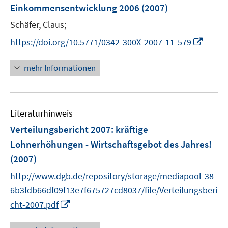
n
Einkommensentwicklung 2006
(2007)
e
Schäfer, Claus;
n
I
https://doi.org/10.5771/0342-300X-2007-11-579
n
n
mehr Informationen
e
u
e
Literaturhinweis
m
F
Verteilungsbericht 2007
:
kräftige
e
Lohnerhöhungen - Wirtschaftsgebot des Jahres!
n
(2007)
s
t
http://www.dgb.de/repository/storage/mediapool-38
e
6b3fdb66df09f13e7f675727cd8037/file/Verteilungsberi
r
I
cht-2007.pdf
ö
n
f
n