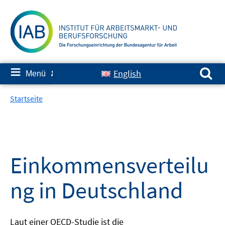
Springe
zum
Inhalt
Suchen nach:
≡
English
Menü
✘
Startseite
Einkommensverteilu
ng in Deutschland
Laut einer OECD-Studie ist die