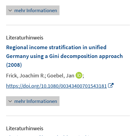
ö
mehr Informationen
f
f
n
e
Literaturhinweis
n
Regional income stratification in unified
Germany using a Gini decomposition approach
(2008)
I
Frick, Joachim R.;
Goebel, Jan
;
n
I
https://doi.org/10.1080/00343400701543181
n
n
e
n
mehr Informationen
u
e
e
u
m
e
F
Literaturhinweis
m
e
F