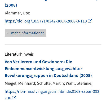
e
(2008)
n
Klammer, Ute;
s
t
I
https://doi.org/10.5771/0342-300X-2008-3-119
e
n
r
n
mehr Informationen
ö
e
f
u
f
e
n
Literaturhinweis
m
e
F
Von Verlierern und Gewinnern: Die
n
e
Einkommensentwicklung ausgewählter
n
Bevölkerungsgruppen in Deutschland
(2008)
s
t
Miegel, Meinhard;
Schulte, Martin;
Wahl, Stefanie;
e
https://nbn-resolving.org/urn:nbn:de:0168-ssoar-393
r
I
736
ö
n
f