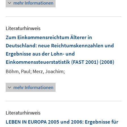
e
e
mehr Informationen
ö
ö
r
r
f
f
ö
ö
f
f
f
f
n
n
f
f
Literaturhinweis
e
e
n
n
Zum Einkommensreichtum Älterer in
n
n
e
e
Deutschland
:
neue Reichtumskennzahlen und
n
n
Ergebnisse aus der Lohn- und
Einkommenssteuerstatistik (FAST 2001)
(2008)
Böhm, Paul;
Merz, Joachim;
mehr Informationen
Literaturhinweis
LEBEN IN EUROPA 2005 und 2006
:
Ergebnisse für