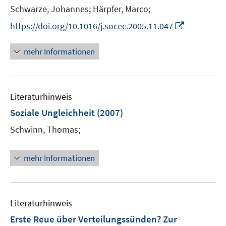
e
Schwarze, Johannes;
Härpfer, Marco;
r
I
https://doi.org/10.1016/j.socec.2005.11.047
ö
n
f
n
mehr Informationen
f
e
n
u
e
e
n
Literaturhinweis
m
F
Soziale Ungleichheit
(2007)
e
Schwinn, Thomas;
n
s
t
mehr Informationen
e
r
ö
Literaturhinweis
f
f
Erste Reue über Verteilungssünden? Zur