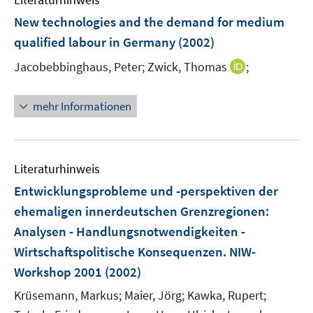
New technologies and the demand for medium
qualified labour in Germany
(2002)
I
Jacobebbinghaus, Peter;
Zwick, Thomas
;
n
n
mehr Informationen
e
u
e
m
Literaturhinweis
F
Entwicklungsprobleme und -perspektiven der
e
ehemaligen innerdeutschen Grenzregionen
:
n
Analysen - Handlungsnotwendigkeiten -
s
t
Wirtschaftspolitische Konsequenzen. NIW-
e
Workshop 2001
(2002)
r
Krüsemann, Markus;
Maier, Jörg;
Kawka, Rupert;
ö