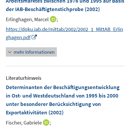
Arbeitsmarktes zwischen 1976 und 1995 auf Basis
ö
ö
r
der IAB-Beschäftigtenstichprobe
(2002)
f
f
ö
f
f
I
Erlinghagen, Marcel
;
f
n
n
n
f
https://doku.iab.de/mittab/2002/2002_1_MittAB_Erlin
e
e
n
n
I
ghagen.pdf
n
n
e
e
n
u
n
n
mehr Informationen
e
e
m
u
F
e
e
Literaturhinweis
m
n
F
Determinanten der Beschäftigungsentwicklung
s
e
in Ost- und Westdeutschland von 1995 bis 2000
t
n
e
unter besonderer Berücksichtigung von
s
r
Exportaktivitäten
(2002)
t
ö
e
I
Fischer, Gabriele
;
f
r
n