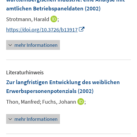
amtlichen Betriebspaneldaten
(2002)
I
Strotmann, Harald
;
n
I
https://doi.org/10.3726/b13917
n
n
e
n
mehr Informationen
u
e
e
u
m
e
F
Literaturhinweis
m
e
F
Zur langfristigen Entwicklung des weiblichen
n
e
Erwerbspersonenpotenzials
(2002)
s
n
t
I
Thon, Manfred;
Fuchs, Johann
;
s
e
n
t
r
n
e
mehr Informationen
ö
e
r
f
u
ö
f