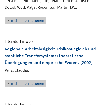
Tetsch, Friedemann;
Jung, Hans-Ulrich;
Jarosch,
f
Detlef;
Wolf, Katja;
Rosenfeld, Martin T.W.;
f
n
e
mehr Informationen
n
Literaturhinweis
Regionale Arbeitslosigkeit, Risikoausgleich und
staatliche Transfersysteme
:
theoretische
Überlegungen und empirische Evidenz
(2002)
Kurz, Claudia;
mehr Informationen
Literaturhinweis