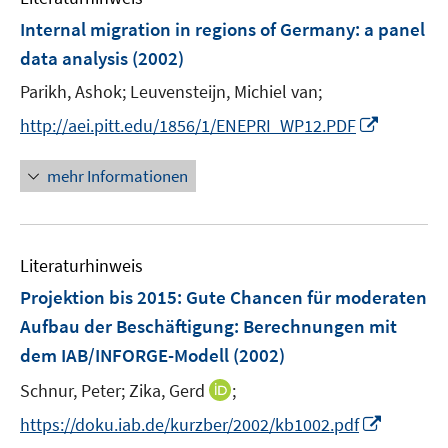
Internal migration in regions of Germany
:
a panel
data analysis
(2002)
Parikh, Ashok;
Leuvensteijn, Michiel van;
I
http://aei.pitt.edu/1856/1/ENEPRI_WP12.PDF
n
n
mehr Informationen
e
u
e
Literaturhinweis
m
F
Projektion bis 2015: Gute Chancen für moderaten
e
Aufbau der Beschäftigung
:
Berechnungen mit
n
dem IAB/INFORGE-Modell
(2002)
s
t
I
Schnur, Peter;
Zika, Gerd
;
e
n
I
https://doku.iab.de/kurzber/2002/kb1002.pdf
r
n
n