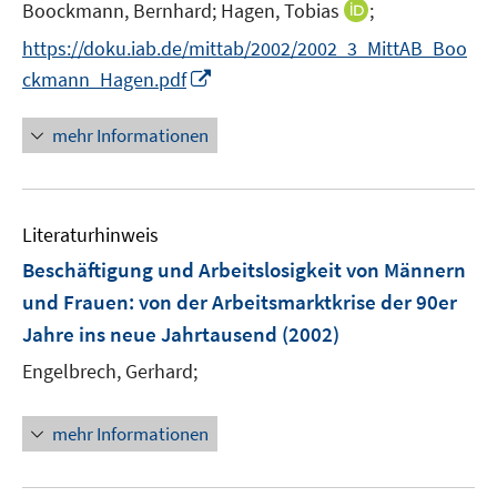
I
Boockmann, Bernhard;
Hagen, Tobias
;
n
https://doku.iab.de/mittab/2002/2002_3_MittAB_Boo
n
I
ckmann_Hagen.pdf
e
n
u
n
mehr Informationen
e
e
m
u
F
e
e
Literaturhinweis
m
n
F
Beschäftigung und Arbeitslosigkeit von Männern
s
e
und Frauen
:
von der Arbeitsmarktkrise der 90er
t
n
e
Jahre ins neue Jahrtausend
(2002)
s
r
t
Engelbrech, Gerhard;
ö
e
f
r
mehr Informationen
f
ö
n
f
e