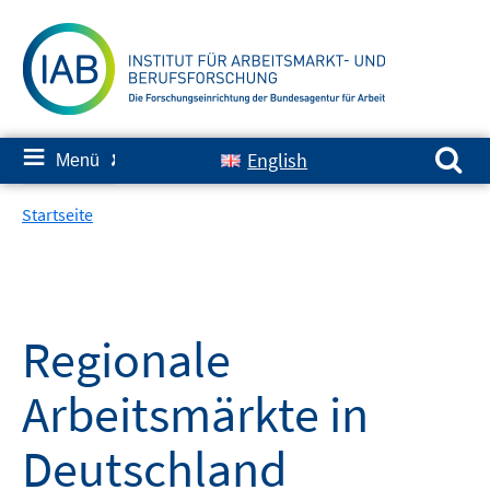
Springe
zum
Inhalt
Suchen nach:
≡
English
Menü
✘
Startseite
Regionale
Arbeitsmärkte in
Deutschland