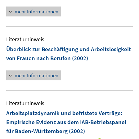
e
mehr Informationen
u
e
m
F
Literaturhinweis
e
Überblick zur Beschäftigung und Arbeitslosigkeit
n
von Frauen nach Berufen
(2002)
s
t
e
mehr Informationen
r
ö
f
Literaturhinweis
f
n
Arbeitsplatzdynamik und befristete Verträge:
e
Empirische Evidenz aus dem IAB-Betriebspanel
n
für Baden-Württemberg
(2002)