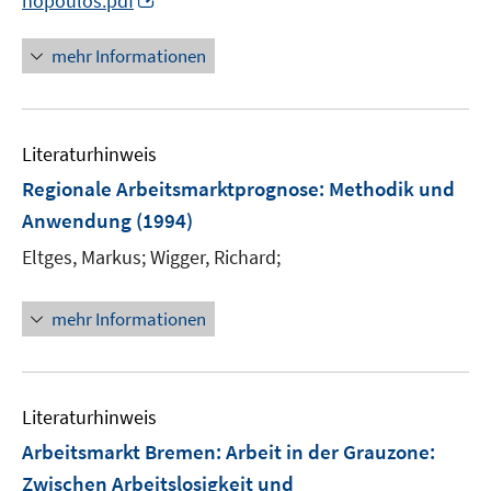
nopoulos.pdf
n
n
mehr Informationen
e
u
e
Literaturhinweis
m
F
Regionale Arbeitsmarktprognose
:
Methodik und
e
Anwendung
(1994)
n
Eltges, Markus;
Wigger, Richard;
s
t
e
mehr Informationen
r
ö
f
Literaturhinweis
f
n
Arbeitsmarkt Bremen
:
Arbeit in der Grauzone:
e
Zwischen Arbeitslosigkeit und