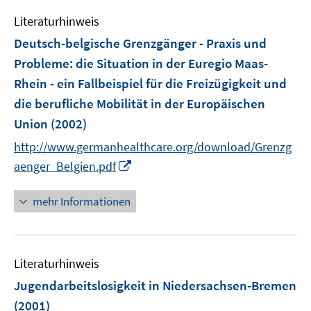
e
f
n
m
f
Literaturhinweis
e
F
n
Deutsch-belgische Grenzgänger - Praxis und
n
e
e
Probleme
:
die Situation in der Euregio Maas-
n
n
Rhein - ein Fallbeispiel für die Freizügigkeit und
s
t
die berufliche Mobilität in der Europäischen
e
Union
(2002)
r
http://www.germanhealthcare.org/download/Grenzg
ö
I
aenger_Belgien.pdf
f
n
f
n
mehr Informationen
n
e
e
u
n
e
Literaturhinweis
m
F
Jugendarbeitslosigkeit in Niedersachsen-Bremen
e
(2001)