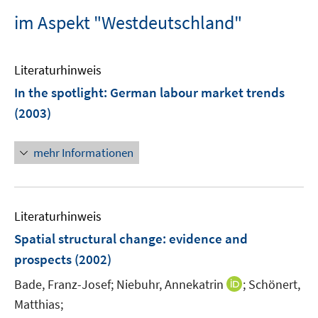
im Aspekt "Westdeutschland"
Literaturhinweis
In the spotlight: German labour market trends
(2003)
mehr Informationen
Literaturhinweis
Spatial structural change
:
evidence and
prospects
(2002)
I
Bade, Franz-Josef;
Niebuhr, Annekatrin
;
Schönert,
n
Matthias;
n