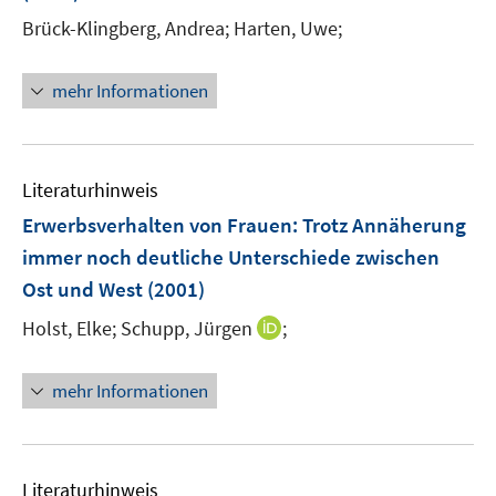
n
Brück-Klingberg, Andrea;
Harten, Uwe;
s
t
e
mehr Informationen
r
ö
f
Literaturhinweis
f
n
Erwerbsverhalten von Frauen: Trotz Annäherung
e
immer noch deutliche Unterschiede zwischen
n
Ost und West
(2001)
I
Holst, Elke;
Schupp, Jürgen
;
n
n
mehr Informationen
e
u
e
m
Literaturhinweis