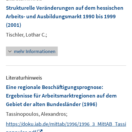
F
Strukturelle Veränderungen auf dem hessischen
e
Arbeits- und Ausbildungsmarkt 1990 bis 1999
n
(2001)
s
t
Tischler, Lothar C.;
e
r
mehr Informationen
ö
f
f
n
Literaturhinweis
e
Eine regionale Beschäftigungsprognose
:
n
Ergebnisse für Arbeitsmarktregionen auf dem
Gebiet der alten Bundesländer
(1996)
Tassinopoulos, Alexandros;
https://doku.iab.de/mittab/1996/1996_3_MittAB_Tassi
I