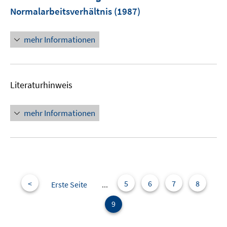
n
Normalarbeitsverhältnis
(1987)
mehr Informationen
Literaturhinweis
mehr Informationen
<
5
6
7
8
Erste Seite
...
9