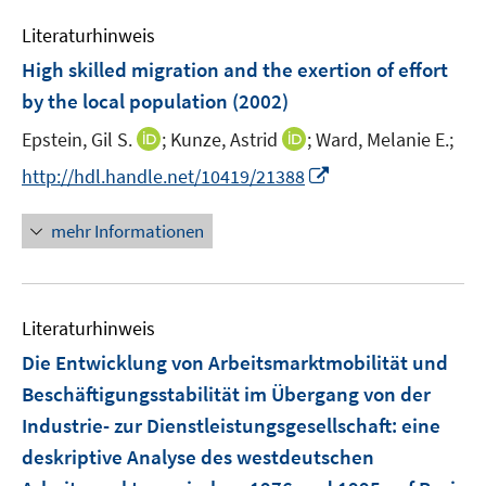
f
n
n
Literaturhinweis
e
High skilled migration and the exertion of effort
n
by the local population
(2002)
I
I
Epstein, Gil S.
;
Kunze, Astrid
;
Ward, Melanie E.;
n
n
I
http://hdl.handle.net/10419/21388
n
n
n
e
e
n
mehr Informationen
u
u
e
e
e
u
m
m
e
F
F
Literaturhinweis
m
e
e
F
Die Entwicklung von Arbeitsmarktmobilität und
n
n
e
Beschäftigungsstabilität im Übergang von der
s
s
n
Industrie- zur Dienstleistungsgesellschaft
t
t
:
eine
s
e
e
deskriptive Analyse des westdeutschen
t
r
r
e