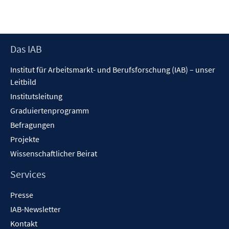
Footer
Das IAB
Inhalt
Institut für Arbeitsmarkt- und Berufsforschung (IAB) – unser
Leitbild
Institutsleitung
Graduiertenprogramm
Befragungen
Projekte
Wissenschaftlicher Beirat
Services
Presse
IAB-Newsletter
Kontakt