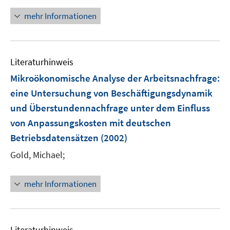
f
ö
n
n
mehr Informationen
f
e
e
f
u
n
n
e
e
m
Literaturhinweis
n
F
Mikroökonomische Analyse der Arbeitsnachfrage
:
e
eine Untersuchung von Beschäftigungsdynamik
n
und Überstundennachfrage unter dem Einfluss
s
t
von Anpassungskosten mit deutschen
e
Betriebsdatensätzen
(2002)
r
Gold, Michael;
ö
f
f
mehr Informationen
n
e
n
Literaturhinweis