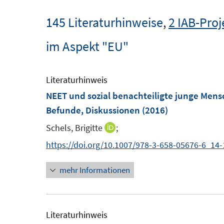
145 Literaturhinweise
,
2 IAB-Proj
im Aspekt "EU"
Literaturhinweis
NEET und sozial benachteiligte junge Men
Befunde, Diskussionen
(2016)
Schels, Brigitte
;
I
n
https://doi.org/10.1007/978-3-658-05676-6_14-
n
mehr Informationen
e
u
e
m
Literaturhinweis