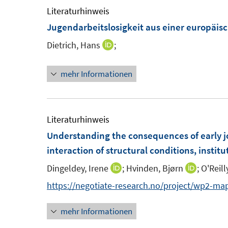
f
m
Literaturhinweis
n
f
F
Jugendarbeitslosigkeit aus einer europäis
e
n
e
n
e
Dietrich, Hans
;
I
n
n
n
s
mehr Informationen
n
t
e
e
u
r
e
Literaturhinweis
ö
m
Understanding the consequences of early j
f
F
interaction of structural conditions, instit
f
e
n
Dingeldey, Irene
;
Hvinden, Bjørn
;
O'Reill
I
I
n
e
n
n
https://negotiate-research.no/project/wp2-map
s
n
n
n
t
mehr Informationen
e
e
e
u
u