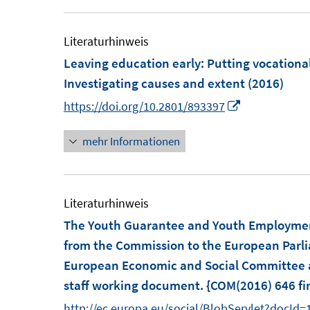
e
u
e
Literaturhinweis
m
Leaving education early: Putting vocationa
F
Investigating causes and extent
(2016)
e
I
https://doi.org/10.2801/893397
n
n
s
mehr Informationen
n
t
e
e
u
r
e
Literaturhinweis
ö
m
The Youth Guarantee and Youth Employment 
f
F
from the Commission to the European Parli
f
e
European Economic and Social Committee 
n
n
staff working document. {COM(2016) 646 fin
e
s
http://ec.europa.eu/social/BlobServlet?docId