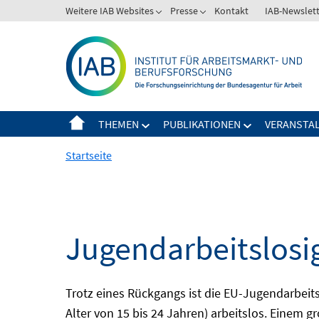
Springe
Weitere IAB Websites
Presse
Kontakt
IAB-Newslet
zum
Inhalt
THEMEN
PUBLIKATIONEN
VERANSTA
Startseite
Jugendarbeitslosi
Trotz eines Rückgangs ist die EU-Jugendarbeit
Alter von 15 bis 24 Jahren) arbeitslos. Einem 