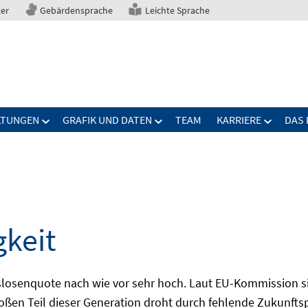
ter
Gebärdensprache
Leichte Sprache
LTUNGEN
GRAFIK UND DATEN
TEAM
KARRIERE
DAS 
gkeit
slosenquote nach wie vor sehr hoch. Laut EU-Kommission si
großen Teil dieser Generation droht durch fehlende Zukunft