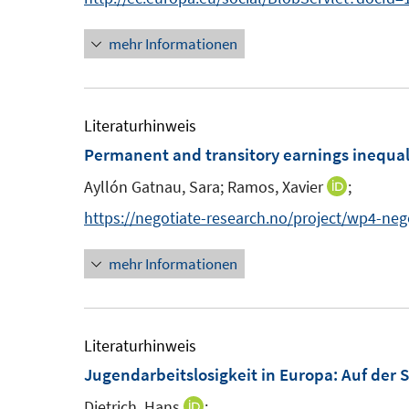
n
t
e
mehr Informationen
r
ö
f
Literaturhinweis
f
Permanent and transitory earnings inequali
n
Ayllón Gatnau, Sara;
Ramos, Xavier
;
I
e
n
n
https://negotiate-research.no/project/wp4-neg
n
mehr Informationen
e
u
e
m
Literaturhinweis
F
Jugendarbeitslosigkeit in Europa: Auf der 
e
Dietrich, Hans
;
I