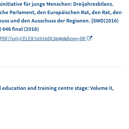
m
initiative für junge Menschen
:
Dreijahresbilanz.
F
che Parlament, den Europäischen Rat, den Rat, den
e
chuss und den Ausschuss der Regionen. {SWD(2016)
n
 646 final
(2016)
s
I
XT/PDF/?uri=CELEX:52016DC0646&from=DE
t
n
e
n
r
e
ö
u
f
e
f
m
l education and training centre stage
:
Volume II,
n
F
e
e
n
n
s
t