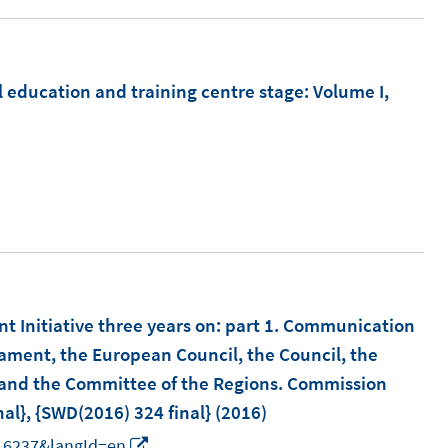
e
r
ö
l education and training centre stage
:
Volume I,
f
f
n
e
n
Initiative three years on
:
part 1. Communication
ament, the European Council, the Council, the
and the Committee of the Regions. Commission
al}, {SWD(2016) 324 final}
(2016)
I
=16237&langId=en