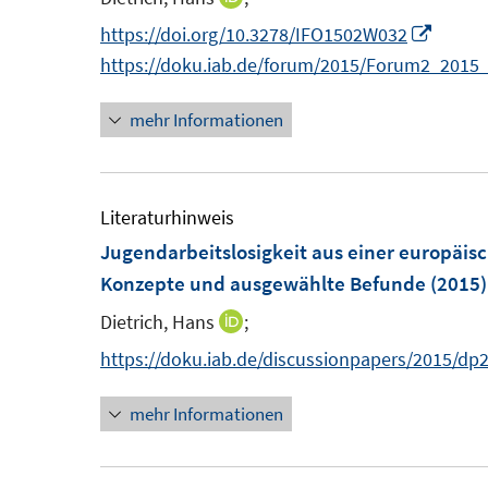
n
n
I
https://doi.org/10.3278/IFO1502W032
s
n
n
https://doku.iab.de/forum/2015/Forum2_2015_D
t
e
n
e
mehr Informationen
u
e
r
e
u
ö
m
e
f
F
m
Literaturhinweis
f
e
F
Jugendarbeitslosigkeit aus einer europäis
n
n
e
Konzepte und ausgewählte Befunde
(2015)
e
s
n
n
Dietrich, Hans
;
I
t
s
n
https://doku.iab.de/discussionpapers/2015/dp
e
t
n
r
e
mehr Informationen
e
ö
r
u
f
ö
e
f