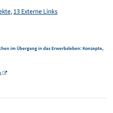
ekte
,
13 Externe Links
schen im Übergang in das Erwerbsleben
:
Konzepte,
I
1
n
n
e
u
e