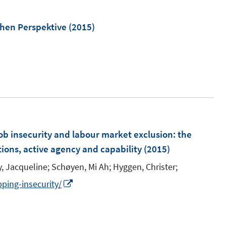
ö
e
f
m
chen Perspektive
(2015)
f
F
n
e
e
n
n
s
t
e
r
ob insecurity and labour market exclusion
:
the
ö
utions, active agency and capability
(2015)
f
f
y, Jacqueline;
Schøyen, Mi Ah;
Hyggen, Christer;
n
I
ping-insecurity/
e
n
n
n
e