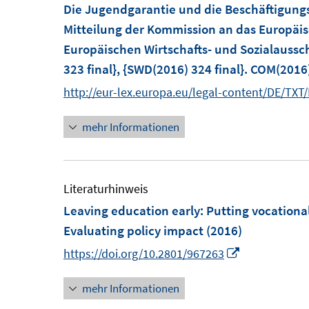
F
Die Jugendgarantie und die Beschäftigungs
e
Mitteilung der Kommission an das Europäis
n
Europäischen Wirtschafts- und Sozialauss
s
323 final}, {SWD(2016) 324 final}. COM(2016)
t
http://eur-lex.europa.eu/legal-content/DE/T
e
r
mehr Informationen
ö
f
f
Literaturhinweis
n
Leaving education early: Putting vocationa
e
Evaluating policy impact
(2016)
n
I
https://doi.org/10.2801/967263
n
mehr Informationen
n