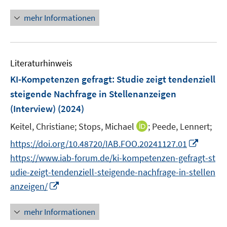
n
f
f
f
u
u
e
n
n
n
mehr Informationen
f
e
e
u
e
e
e
n
m
m
e
u
n
n
e
F
F
m
e
n
e
e
F
Literaturhinweis
m
n
n
e
F
KI-Kompetenzen gefragt: Studie zeigt tendenziell
s
s
n
e
steigende Nachfrage in Stellenanzeigen
t
t
s
n
e
e
(Interview)
(2024)
t
s
r
r
e
t
I
Keitel, Christiane;
Stops, Michael
;
Peede, Lennert;
ö
ö
r
e
n
I
f
f
https://doi.org/10.48720/IAB.FOO.20241127.01
ö
r
n
n
f
f
f
https://www.iab-forum.de/ki-kompetenzen-gefragt-st
ö
e
n
n
n
f
udie-zeigt-tendenziell-steigende-nachfrage-in-stellen
f
u
e
e
e
n
I
f
anzeigen/
e
u
n
n
e
n
n
m
e
n
n
e
F
mehr Informationen
m
e
n
e