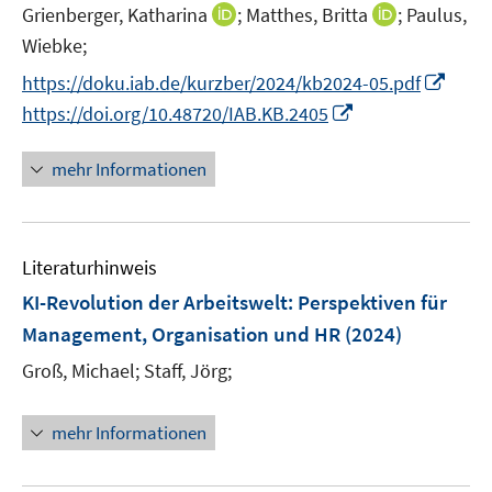
e
n
n
I
I
Grienberger, Katharina
;
Matthes, Britta
;
Paulus,
r
e
e
n
n
Wiebke;
ö
n
n
n
n
I
https://doku.iab.de/kurzber/2024/kb2024-05.pdf
f
e
e
n
f
I
https://doi.org/10.48720/IAB.KB.2405
u
u
n
n
n
e
e
e
e
n
mehr Informationen
m
m
u
n
e
F
F
e
u
e
e
m
e
n
n
F
Literaturhinweis
m
s
s
e
F
KI-Revolution der Arbeitswelt
:
Perspektiven für
t
t
n
e
e
e
Management, Organisation und HR
(2024)
s
n
r
r
t
Groß, Michael;
Staff, Jörg;
s
ö
ö
e
t
f
f
r
e
mehr Informationen
f
f
ö
r
n
n
f
ö
e
e