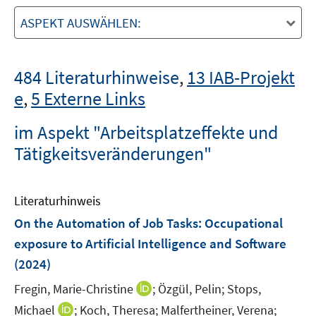
ASPEKT AUSWÄHLEN:
484 Literaturhinweise
,
13 IAB-Projekt
e
,
5 Externe Links
im Aspekt "Arbeitsplatzeffekte und
Tätigkeitsveränderungen"
Literaturhinweis
On the Automation of Job Tasks: Occupational
exposure to Artificial Intelligence and Software
(2024)
I
Fregin, Marie-Christine
;
Özgül, Pelin;
Stops,
n
I
Michael
;
Koch, Theresa;
Malfertheiner, Verena;