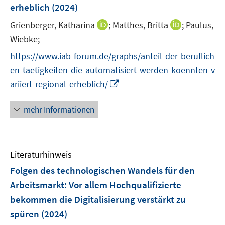
erheblich
(2024)
t
s
e
t
I
I
Grienberger, Katharina
;
Matthes, Britta
;
Paulus,
r
e
n
n
Wiebke;
ö
r
n
n
f
https://www.iab-forum.de/graphs/anteil-der-beruflich
ö
e
e
f
en-taetigkeiten-die-automatisiert-werden-koennten-v
f
u
u
n
I
f
ariiert-regional-erheblich/
e
e
e
n
n
m
m
n
n
e
F
F
mehr Informationen
e
n
e
e
u
n
n
e
s
s
Literaturhinweis
m
t
t
F
e
e
Folgen des technologischen Wandels für den
e
r
r
Arbeitsmarkt: Vor allem Hochqualifizierte
n
ö
ö
bekommen die Digitalisierung verstärkt zu
s
f
f
spüren
(2024)
t
f
f