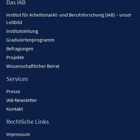
f
Footer
Das IAB
n
Inhalt
Institut für Arbeitsmarkt- und Berufsforschung (IAB) – unser
e
Leitbild
n
Institutsleitung
Graduiertenprogramm
Befragungen
Projekte
Wissenschaftlicher Beirat
Services
Presse
IAB-Newsletter
Kontakt
Rechtliche Links
Impressum