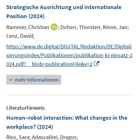
e
Strategische Ausrichtung und internationale
n
Position
(2024)
s
t
I
Rammer, Christian
;
Doherr, Thorsten;
Kinne, Jan;
e
n
Lenz, David;
r
n
https://www.de.digital/DIGITAL/Redaktion/DE/Digitali
ö
e
sierungsindex/Publikationen/publikation-ki-einsatz-2
f
u
I
f
024.pdf?__blob=publicationFile&v=2
e
n
n
m
n
e
F
mehr Informationen
e
n
e
u
n
e
s
Literaturhinweis
m
t
F
e
Human–robot interaction: What changes in the
e
r
workplace?
(2024)
n
ö
Riso, Sara;
Adascalitei, Dragos;
s
f