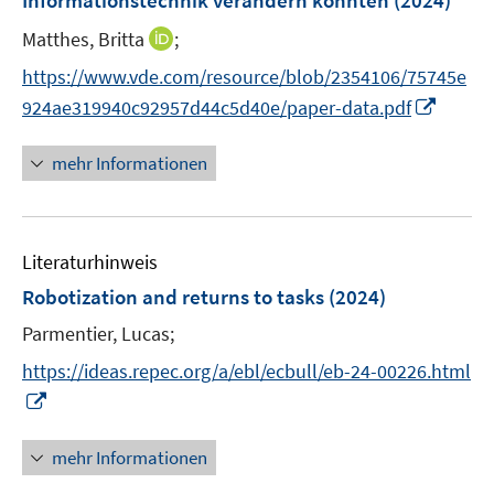
Informationstechnik verändern könnten
(2024)
s
e
t
I
Matthes, Britta
;
r
e
n
https://www.vde.com/resource/blob/2354106/75745e
ö
r
n
I
f
924ae319940c92957d44c5d40e/paper-data.pdf
ö
e
n
f
f
u
n
n
mehr Informationen
f
e
e
e
n
m
u
n
e
F
e
n
e
Literaturhinweis
m
n
F
Robotization and returns to tasks
(2024)
s
e
t
Parmentier, Lucas;
n
e
s
https://ideas.repec.org/a/ebl/ecbull/eb-24-00226.html
r
t
I
ö
e
n
f
r
n
mehr Informationen
f
ö
e
n