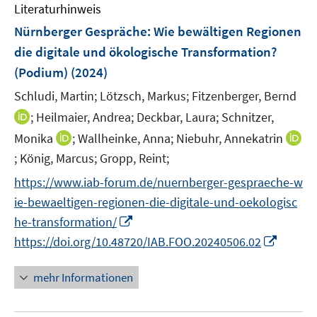
n
Literaturhinweis
m
e
F
Nürnberger Gespräche: Wie bewältigen Regionen
n
e
die digitale und ökologische Transformation?
n
(Podium)
(2024)
s
t
Schludi, Martin;
Lötzsch, Markus;
Fitzenberger, Bernd
e
I
;
Heilmaier, Andrea;
Deckbar, Laura;
Schnitzer,
r
n
I
Monika
;
Wallheinke, Anna;
Niebuhr, Annekatrin
ö
n
n
;
König, Marcus;
Gropp, Reint;
I
f
e
n
n
f
https://www.iab-forum.de/nuernberger-gespraeche-w
u
e
n
n
e
ie-bewaeltigen-regionen-die-digitale-und-oekologisc
u
e
e
m
I
he-transformation/
e
u
n
F
n
m
I
https://doi.org/10.48720/IAB.FOO.20240506.02
e
e
n
F
n
m
n
e
e
n
F
mehr Informationen
s
u
n
e
e
t
e
s
u
n