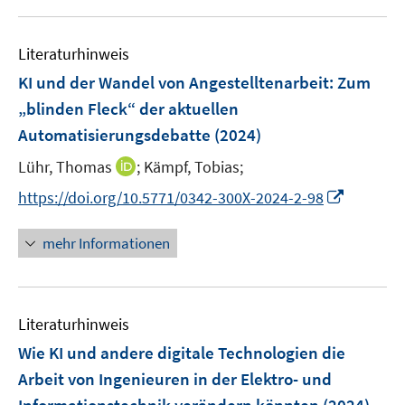
F
u
n
e
e
s
n
Literaturhinweis
m
t
s
F
e
KI und der Wandel von Angestelltenarbeit
:
Zum
t
e
r
„blinden Fleck“ der aktuellen
e
n
ö
r
Automatisierungsdebatte
(2024)
s
f
ö
t
I
Lühr, Thomas
;
Kämpf, Tobias;
f
f
e
n
n
I
f
https://doi.org/10.5771/0342-300X-2024-2-98
r
n
e
n
n
ö
e
n
n
e
mehr Informationen
f
u
e
n
f
e
u
n
m
e
e
F
Literaturhinweis
m
n
e
F
Wie KI und andere digitale Technologien die
n
e
Arbeit von Ingenieuren in der Elektro- und
s
n
t