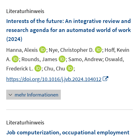
f
f
n
n
n
Literaturhinweis
f
e
n
Interests of the future: An integrative review and
n
e
research agenda for an automated world of work
n
(2024)
I
I
Hanna, Alexis
;
Nye, Christopher D.
;
Hoff, Kevin
n
n
I
I
A.
;
Rounds, James
;
Samo, Andrew;
Oswald,
n
n
n
n
I
I
Frederick L.
;
Chu, Chu
;
e
e
n
n
n
n
I
https://doi.org/10.1016/j.jvb.2024.104012
u
u
e
e
n
n
n
e
e
u
u
e
e
n
m
m
mehr Informationen
e
e
u
u
e
F
F
m
m
e
e
u
e
e
F
F
m
m
e
n
n
e
e
F
F
Literaturhinweis
m
s
s
n
n
e
e
F
t
t
Job computerization, occupational employment
s
s
n
n
e
e
e