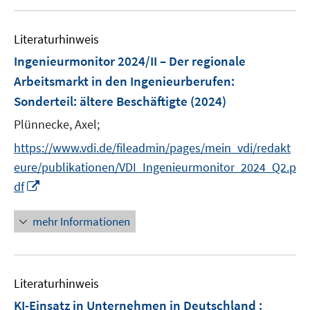
f
u
e
f
e
n
n
Literaturhinweis
m
e
F
Ingenieurmonitor 2024/II – Der regionale
n
e
Arbeitsmarkt in den Ingenieurberufen
:
n
Sonderteil: ältere Beschäftigte
(2024)
s
t
Plünnecke, Axel;
e
https://www.vdi.de/fileadmin/pages/mein_vdi/redakt
r
eure/publikationen/VDI_Ingenieurmonitor_2024_Q2.p
ö
I
df
f
n
f
n
mehr Informationen
n
e
e
u
n
e
Literaturhinweis
m
F
KI-Einsatz in Unternehmen in Deutschland :