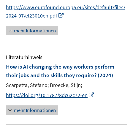
t
f
https://www.eurofound.europa.eu/sites/default/files/
e
n
I
2024-07/ef23010en.pdf
r
e
n
ö
n
n
mehr Informationen
f
e
f
u
n
e
e
Literaturhinweis
m
n
F
How is AI changing the way workers perform
e
their jobs and the skills they require?
(2024)
n
Scarpetta, Stefano;
Broecke, Stijn;
s
t
I
https://doi.org/10.1787/8dc62c72-en
e
n
r
n
mehr Informationen
ö
e
f
u
f
e