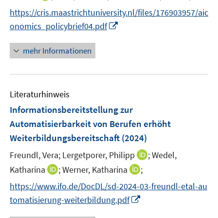
n
n
https://cris.maastrichtuniversity.nl/files/176903957/aic
e
n
I
onomics_policybrief04.pdf
u
e
n
e
u
n
mehr Informationen
m
e
e
F
m
u
e
F
e
n
e
Literaturhinweis
m
s
n
F
Informationsbereitstellung zur
t
s
e
e
Automatisierbarkeit von Berufen erhöht
t
n
r
e
Weiterbildungsbereitschaft
(2024)
s
ö
r
t
I
Freundl, Vera;
Lergetporer, Philipp
;
Wedel,
f
ö
e
n
f
I
I
Katharina
;
Werner, Katharina
;
f
r
n
n
n
n
f
https://www.ifo.de/DocDL/sd-2024-03-freundl-etal-au
ö
e
e
n
n
n
I
tomatisierung-weiterbildung.pdf
f
u
n
e
e
e
n
f
e
u
u
n