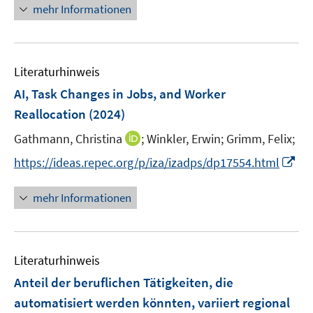
n
n
mehr Informationen
m
e
e
e
e
F
m
m
u
n
e
F
F
e
n
e
e
Literaturhinweis
m
s
n
n
F
AI, Task Changes in Jobs, and Worker
t
s
s
e
e
Reallocation
(2024)
t
t
n
r
e
e
I
Gathmann, Christina
;
Winkler, Erwin;
Grimm, Felix;
s
ö
r
r
n
t
f
I
https://ideas.repec.org/p/iza/izadps/dp17554.html
ö
ö
n
e
f
n
f
f
e
r
n
n
mehr Informationen
f
f
u
ö
e
e
n
n
e
f
n
u
e
e
m
f
e
n
n
F
n
Literaturhinweis
m
e
e
F
Anteil der beruflichen Tätigkeiten, die
n
n
e
automatisiert werden könnten, variiert regional
s
n