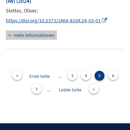
(IW)
(2024)
t
r
e
Stettes, Oliver;
ö
r
I
f
https://doi.org/10.2373/1864-810X.24-03-01
ö
n
f
f
n
n
mehr Informationen
f
e
e
n
u
n
e
e
n
m
F
e
<
3
4
5
6
Erste Seite
...
n
s
7
>
...
Letzte Seite
t
e
r
ö
f