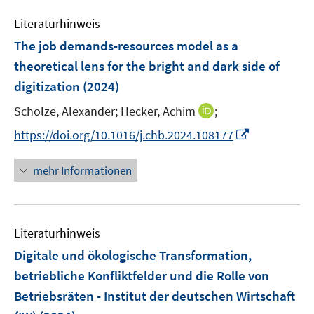
e
m
t
e
s
r
F
Literaturhinweis
e
m
t
ö
e
r
F
e
The job demands-resources model as a
f
n
ö
e
r
theoretical lens for the bright and dark side of
f
s
f
n
ö
digitization
(2024)
n
t
f
s
f
e
e
n
t
I
Scholze, Alexander;
Hecker, Achim
;
f
n
r
e
e
n
n
I
https://doi.org/10.1016/j.chb.2024.108177
ö
n
r
n
e
n
f
ö
e
n
n
mehr Informationen
f
f
u
e
n
f
e
u
e
n
m
e
n
e
F
Literaturhinweis
m
n
e
F
Digitale und ökologische Transformation,
n
e
betriebliche Konfliktfelder und die Rolle von
s
n
Betriebsräten - Institut der deutschen Wirtschaft
t
s
e