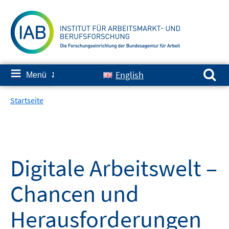
Springe
zum
Inhalt
Suchen nach:
≡
English
Menü
✘
Startseite
Digitale Arbeitswelt –
Chancen und
Herausforderungen