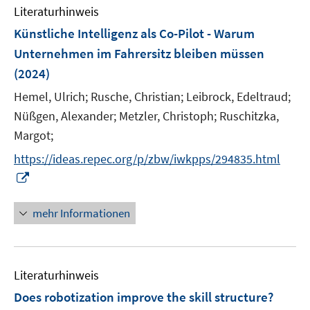
e
e
Literaturhinweis
m
n
n
F
Künstliche Intelligenz als Co-Pilot - Warum
s
e
Unternehmen im Fahrersitz bleiben müssen
t
n
e
(2024)
s
r
t
Hemel, Ulrich;
Rusche, Christian;
Leibrock, Edeltraud;
ö
e
Nüßgen, Alexander;
Metzler, Christoph;
Ruschitzka,
f
r
Margot;
f
ö
n
https://ideas.repec.org/p/zbw/iwkpps/294835.html
f
e
I
f
n
n
n
n
e
mehr Informationen
e
n
u
e
Literaturhinweis
m
F
Does robotization improve the skill structure?
e