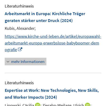
e
n
e
e
F
Literaturhinweis
m
n
n
e
F
Arbeitsmarkt in Europa: Kirchliche Träger
s
s
n
e
t
t
geraten stärker unter Druck
(2024)
s
n
e
e
t
Kubis, Alexander;
s
r
r
e
t
https://www.kirche-und-leben.de/artikel/europawahl-
ö
ö
r
e
f
f
arbeitsmarkt-europa-erwerbslose-babyboomer-dem
ö
r
f
f
I
ografie
f
ö
n
n
n
f
f
e
e
n
n
mehr Informationen
f
n
n
e
e
n
u
n
e
e
n
Literaturhinweis
m
F
Expertise at Work: New Technologies, New Skills,
e
and Worker Impacts
(2024)
n
I
I
Lipowski, Cäcilia
;
Zierahn-Weilage, Ulrich
;
s