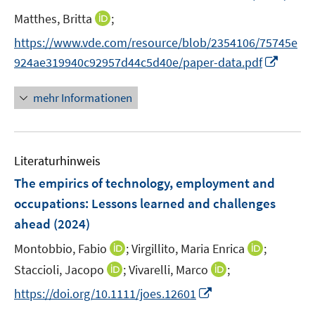
e
t
I
Matthes, Britta
;
r
e
n
https://www.vde.com/resource/blob/2354106/75745e
ö
r
n
I
f
924ae319940c92957d44c5d40e/paper-data.pdf
ö
e
n
f
f
u
n
n
mehr Informationen
f
e
e
e
n
m
u
n
e
F
e
n
e
Literaturhinweis
m
n
F
The empirics of technology, employment and
s
e
occupations: Lessons learned and challenges
t
n
e
ahead
(2024)
s
r
t
I
I
Montobbio, Fabio
;
Virgillito, Maria Enrica
;
ö
e
n
n
I
I
Staccioli, Jacopo
;
Vivarelli, Marco
;
f
r
n
n
n
n
f
I
https://doi.org/10.1111/joes.12601
ö
e
e
n
n
n
n
f