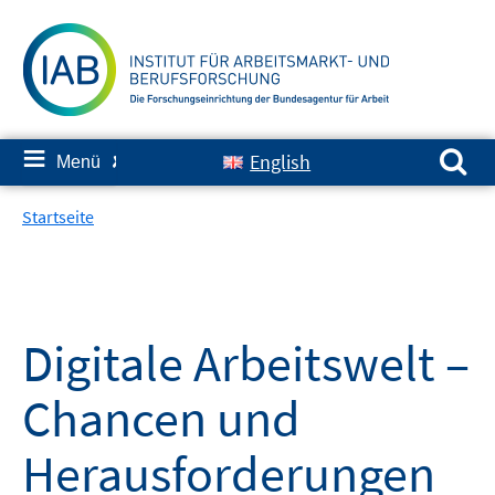
Springe
zum
Inhalt
Suchen nach:
≡
English
Menü
✘
Startseite
Digitale Arbeitswelt –
Chancen und
Herausforderungen