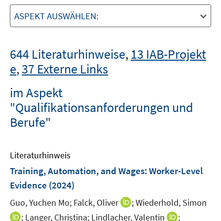
ASPEKT AUSWÄHLEN:
644 Literaturhinweise
,
13 IAB-Projekt
e
,
37 Externe Links
im Aspekt
"Qualifikationsanforderungen und
Berufe"
Literaturhinweis
Training, Automation, and Wages: Worker-Level
Evidence
(2024)
I
Guo, Yuchen Mo;
Falck, Oliver
;
Wiederhold, Simon
n
I
I
;
Langer, Christina;
Lindlacher, Valentin
;