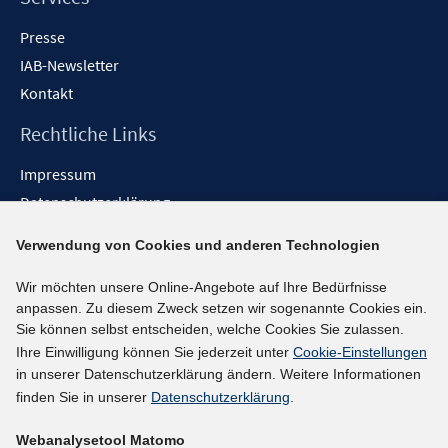
Presse
IAB-Newsletter
Kontakt
Rechtliche Links
Impressum
Datenschutzerklärung
Erklärung zur Barrierefreiheit
Verwendung von Cookies und anderen Technologien
Barrieren melden
Wir möchten unsere Online-Angebote auf Ihre Bedürfnisse
Social-Media-Kanäle
anpassen. Zu diesem Zweck setzen wir sogenannte Cookies ein.
Sie können selbst entscheiden, welche Cookies Sie zulassen.
BlueSky
Ihre Einwilligung können Sie jederzeit unter
Cookie-Einstellungen
YouTube
in unserer Datenschutzerklärung ändern. Weitere Informationen
LinkedIn
finden Sie in unserer
Datenschutzerklärung
.
XING
Webanalysetool Matomo