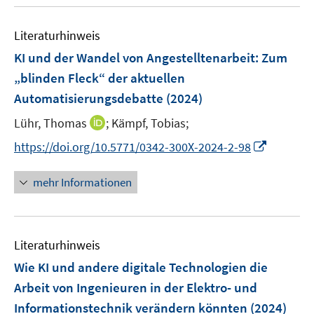
u
n
n
n
m
e
e
F
Literaturhinweis
m
n
e
F
KI und der Wandel von Angestelltenarbeit
:
Zum
n
e
„blinden Fleck“ der aktuellen
s
n
Automatisierungsdebatte
t
(2024)
s
e
t
I
Lühr, Thomas
;
Kämpf, Tobias;
r
e
n
I
https://doi.org/10.5771/0342-300X-2024-2-98
ö
r
n
n
f
ö
e
n
f
mehr Informationen
f
u
e
n
f
e
u
e
n
m
e
n
e
F
Literaturhinweis
m
n
e
F
Wie KI und andere digitale Technologien die
n
e
Arbeit von Ingenieuren in der Elektro- und
s
n
Informationstechnik verändern könnten
t
(2024)
s