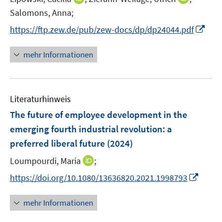
n
n
t
Salomons, Anna;
n
n
e
I
https://ftp.zew.de/pub/zew-docs/dp/dp24044.pdf
e
e
r
n
u
u
ö
n
mehr Informationen
e
e
f
e
m
m
f
u
F
F
n
e
e
e
e
Literaturhinweis
m
n
n
n
F
The future of employee development in the
s
s
e
emerging fourth industrial revolution: a
t
t
n
e
e
preferred liberal future
(2024)
s
r
r
t
I
Loumpourdi, Maria
;
ö
ö
e
n
I
f
f
https://doi.org/10.1080/13636820.2021.1998793
r
n
n
f
f
ö
e
n
n
n
mehr Informationen
f
u
e
e
e
f
e