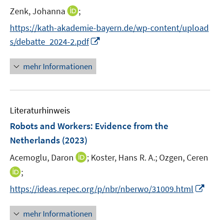
e
t
I
Zenk, Johanna
;
r
e
n
https://kath-akademie-bayern.de/wp-content/upload
ö
r
n
I
f
s/debatte_2024-2.pdf
ö
e
n
f
f
u
n
n
mehr Informationen
f
e
e
e
n
m
u
n
e
F
e
n
e
Literaturhinweis
m
n
F
Robots and Workers: Evidence from the
s
e
Netherlands
(2023)
t
n
e
I
Acemoglu, Daron
;
Koster, Hans R. A.;
Ozgen, Ceren
s
r
n
t
I
;
ö
n
e
n
f
I
https://ideas.repec.org/p/nbr/nberwo/31009.html
e
r
n
f
n
u
ö
e
n
n
mehr Informationen
e
f
u