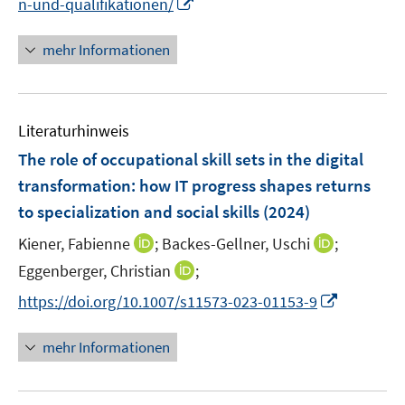
I
n-und-qualifikationen/
f
u
n
n
e
n
e
mehr Informationen
m
e
n
F
u
e
e
n
Literaturhinweis
m
s
F
The role of occupational skill sets in the digital
t
e
transformation: how IT progress shapes returns
e
n
r
to specialization and social skills
(2024)
s
ö
t
I
I
Kiener, Fabienne
;
Backes-Gellner, Uschi
;
f
e
n
n
I
Eggenberger, Christian
;
f
r
n
n
n
n
I
https://doi.org/10.1007/s11573-023-01153-9
ö
e
e
n
e
n
f
u
u
e
n
n
mehr Informationen
f
e
e
u
e
n
m
m
e
u
e
F
F
m