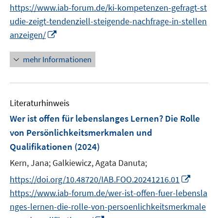
n
n
f
f
f
https://www.iab-forum.de/ki-kompetenzen-gefragt-st
ö
e
n
n
n
f
udie-zeigt-tendenziell-steigende-nachfrage-in-stellen
f
u
e
e
e
n
I
f
anzeigen/
e
u
n
n
e
n
n
m
e
n
n
e
F
mehr Informationen
m
e
n
e
F
u
n
e
e
s
n
Literaturhinweis
m
t
s
F
e
Wer ist offen für lebenslanges Lernen? Die Rolle
t
e
r
von Persönlichkeitsmerkmalen und
e
n
ö
r
Qualifikationen
(2024)
s
f
ö
t
Kern, Jana;
Galkiewicz, Agata Danuta;
f
f
e
n
I
https://doi.org/10.48720/IAB.FOO.20241216.01
f
r
e
n
n
https://www.iab-forum.de/wer-ist-offen-fuer-lebensla
ö
n
n
e
nges-lernen-die-rolle-von-persoenlichkeitsmerkmale
f
e
n