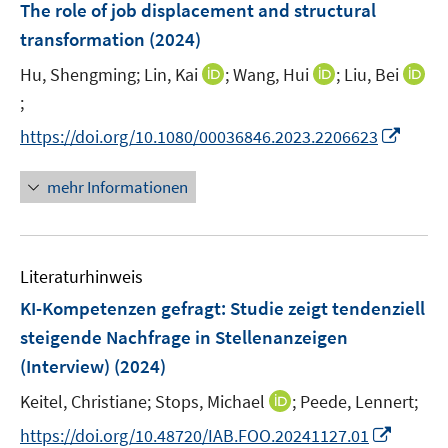
The role of job displacement and structural
n
transformation
(2024)
s
t
I
I
Hu, Shengming;
Lin, Kai
;
Wang, Hui
;
Liu, Bei
e
n
n
;
I
r
n
n
n
I
https://doi.org/10.1080/00036846.2023.2206623
ö
e
e
n
n
f
u
u
e
n
mehr Informationen
f
e
e
u
e
n
m
m
e
u
e
F
F
m
e
n
e
e
F
Literaturhinweis
m
n
n
e
F
KI-Kompetenzen gefragt: Studie zeigt tendenziell
s
s
n
e
steigende Nachfrage in Stellenanzeigen
t
t
s
n
e
e
(Interview)
(2024)
t
s
r
r
e
t
I
Keitel, Christiane;
Stops, Michael
;
Peede, Lennert;
ö
ö
r
e
n
I
f
f
https://doi.org/10.48720/IAB.FOO.20241127.01
ö
r