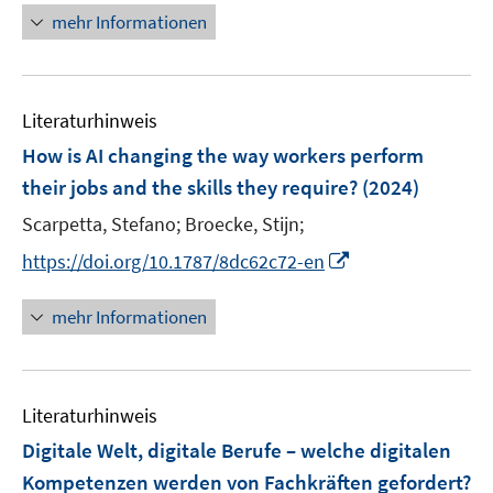
u
u
e
e
e
n
mehr Informationen
f
e
e
u
u
n
e
n
m
m
e
e
u
e
F
F
m
m
e
n
e
e
F
F
Literaturhinweis
m
n
n
e
e
F
How is AI changing the way workers perform
s
s
n
n
e
t
t
their jobs and the skills they require?
(2024)
s
s
n
e
e
t
t
Scarpetta, Stefano;
Broecke, Stijn;
s
r
r
e
e
t
I
https://doi.org/10.1787/8dc62c72-en
ö
ö
r
r
e
n
f
f
ö
ö
r
n
mehr Informationen
f
f
f
f
ö
e
n
n
f
f
f
u
e
e
n
n
f
e
n
n
e
e
n
Literaturhinweis
m
n
n
e
F
Digitale Welt, digitale Berufe – welche digitalen
n
e
Kompetenzen werden von Fachkräften gefordert?