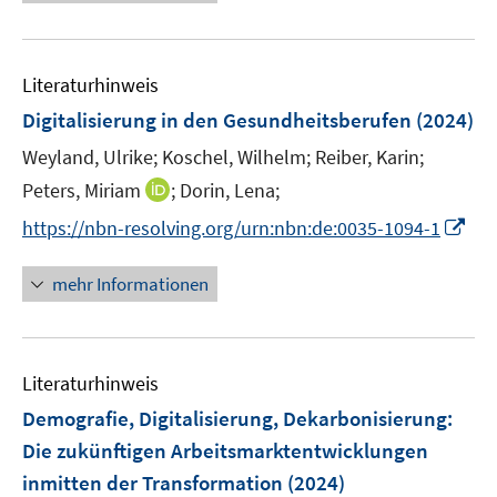
e
e
f
u
m
f
e
F
n
Literaturhinweis
m
e
e
F
Digitalisierung in den Gesundheitsberufen
(2024)
n
n
e
Weyland, Ulrike;
Koschel, Wilhelm;
s
Reiber, Karin;
n
t
I
Peters, Miriam
;
Dorin, Lena;
s
e
n
t
I
https://nbn-resolving.org/urn:nbn:de:0035-1094-1
r
n
e
n
ö
e
r
n
mehr Informationen
f
u
ö
e
f
e
f
u
n
m
f
e
e
F
n
Literaturhinweis
m
n
e
e
F
Demografie, Digitalisierung, Dekarbonisierung
:
n
n
e
Die zukünftigen Arbeitsmarktentwicklungen
s
n
inmitten der Transformation
t
(2024)
s