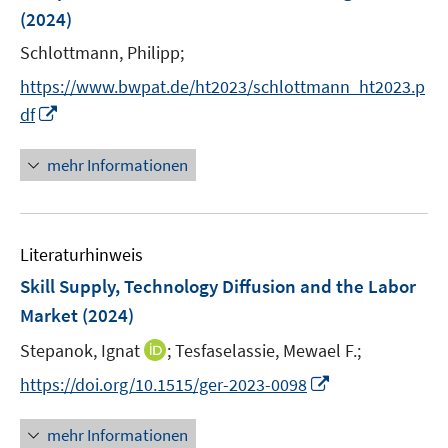
n
(2024)
s
t
Schlottmann, Philipp;
e
https://www.bwpat.de/ht2023/schlottmann_ht2023.p
r
I
df
ö
n
f
n
mehr Informationen
f
e
n
u
e
e
n
Literaturhinweis
m
F
Skill Supply, Technology Diffusion and the Labor
e
Market
(2024)
n
I
Stepanok, Ignat
;
Tesfaselassie, Mewael F.;
s
n
t
I
https://doi.org/10.1515/ger-2023-0098
n
e
n
e
r
n
mehr Informationen
u
ö