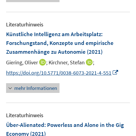
u
u
n
e
e
e
n
e
e
n
n
u
e
m
m
e
n
F
F
Literaturhinweis
m
e
e
F
Künstliche Intelligenz am Arbeitsplatz
:
n
n
e
Forschungstand, Konzepte und empirische
s
s
n
Zusammenhänge zu Autonomie
t
(2021)
t
s
e
e
t
I
I
Giering, Oliver
;
Kirchner, Stefan
;
r
r
e
n
n
I
https://doi.org/10.5771/0038-6073-2021-4-551
ö
ö
r
n
n
n
f
f
ö
e
e
n
f
f
mehr Informationen
f
u
u
e
n
n
f
e
e
u
e
e
n
m
m
e
n
n
e
F
F
Literaturhinweis
m
n
e
e
F
Über-Alienated: Powerless and Alone in the Gig
n
n
e
Economy
(2021)
s
s