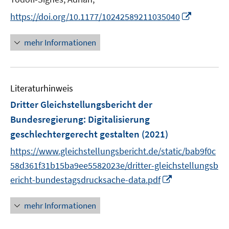
r
r
I
https://doi.org/10.1177/10242589211035040
ö
ö
n
f
f
n
mehr Informationen
f
f
e
n
n
u
e
e
e
n
n
Literaturhinweis
m
F
Dritter Gleichstellungsbericht der
e
Bundesregierung
:
Digitalisierung
n
geschlechtergerecht gestalten
(2021)
s
t
https://www.gleichstellungsbericht.de/static/bab9f0c
e
58d361f31b15ba9ee5582023e/dritter-gleichstellungsb
r
I
ericht-bundestagsdrucksache-data.pdf
ö
n
f
n
mehr Informationen
f
e
n
u