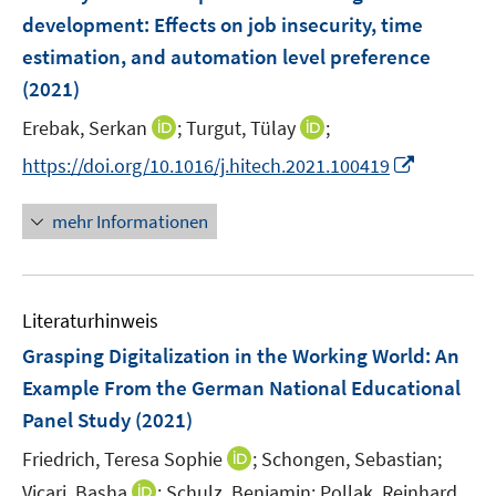
n
e
t
t
development: Effects on job insecurity, time
s
n
e
e
estimation, and automation level preference
t
s
r
r
e
(2021)
t
ö
ö
r
e
I
I
Erebak, Serkan
;
Turgut, Tülay
;
f
f
ö
r
n
n
f
f
f
I
https://doi.org/10.1016/j.hitech.2021.100419
ö
n
n
n
n
f
n
f
e
e
e
e
n
n
mehr Informationen
f
u
u
n
n
e
e
n
e
e
n
u
e
m
m
e
n
F
F
Literaturhinweis
m
e
e
F
Grasping Digitalization in the Working World
:
An
n
n
e
Example From the German National Educational
s
s
n
Panel Study
(2021)
t
t
s
e
e
t
I
Friedrich, Teresa Sophie
;
Schongen, Sebastian;
r
r
e
n
I
Vicari, Basha
;
Schulz, Benjamin;
Pollak, Reinhard