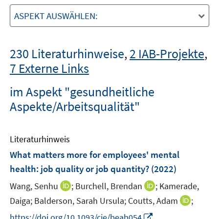
ASPEKT AUSWÄHLEN:
230 Literaturhinweise
,
2 IAB-Projekte
,
7 Externe Links
im Aspekt "gesundheitliche
Aspekte/Arbeitsqualität"
Literaturhinweis
What matters more for employees' mental
health: job quality or job quantity?
(2022)
I
I
Wang, Senhu
;
Burchell, Brendan
;
Kamerade,
n
n
I
Daiga;
Balderson, Sarah Ursula;
Coutts, Adam
;
n
n
n
I
https://doi.org/10.1093/cje/beab054