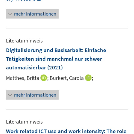
e
e
n
n
f
n
n
e
n
mehr Informationen
n
n
e
e
u
n
e
Literaturhinweis
m
F
Digitalisierung und Basisarbeit
:
Einfache
e
Tätigkeiten sind manchmal nur schwer
n
automatisierbar
(2021)
s
t
I
I
Matthes, Britta
;
Burkert, Carola
;
e
n
n
r
n
n
mehr Informationen
ö
e
e
f
u
u
f
e
e
n
m
m
Literaturhinweis
e
F
F
Work related ICT use and work intensity: The role