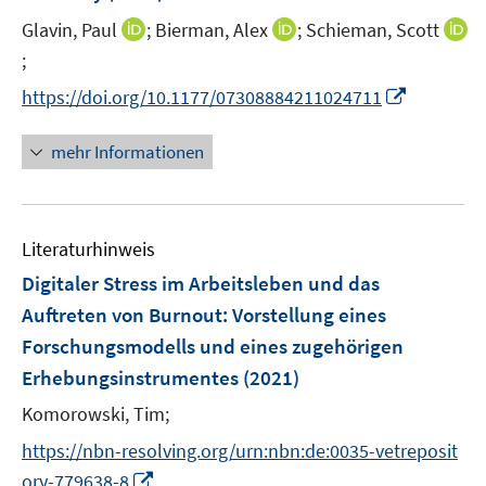
n
t
t
I
I
Glavin, Paul
;
Bierman, Alex
;
Schieman, Scott
s
e
e
n
n
t
;
I
r
r
n
n
e
n
I
https://doi.org/10.1177/07308884211024711
ö
ö
e
e
r
n
n
f
f
u
u
ö
e
n
mehr Informationen
f
f
e
e
f
u
e
n
n
m
m
f
e
u
e
e
F
F
n
m
e
n
n
e
e
e
F
Literaturhinweis
m
n
n
n
e
F
Digitaler Stress im Arbeitsleben und das
s
s
n
e
Auftreten von Burnout
:
Vorstellung eines
t
t
s
n
e
e
Forschungsmodells und eines zugehörigen
t
s
r
r
e
Erhebungsinstrumentes
(2021)
t
ö
ö
r
e
Komorowski, Tim;
f
f
ö
r
f
f
https://nbn-resolving.org/urn:nbn:de:0035-vetreposit
f
ö
n
n
f
I
ory-779638-8
f