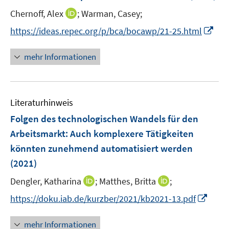
n
e
I
Chernoff, Alex
;
Warman, Casey;
n
n
s
I
https://ideas.repec.org/p/bca/bocawp/21-25.html
n
t
n
e
e
n
mehr Informationen
u
r
e
e
ö
u
m
f
e
F
f
Literaturhinweis
m
e
n
F
Folgen des technologischen Wandels für den
n
e
e
Arbeitsmarkt: Auch komplexere Tätigkeiten
s
n
n
könnten zunehmend automatisiert werden
t
s
e
(2021)
t
r
e
I
I
Dengler, Katharina
;
Matthes, Britta
;
ö
r
n
n
f
I
https://doku.iab.de/kurzber/2021/kb2021-13.pdf
ö
n
n
f
n
f
e
e
n
n
mehr Informationen
f