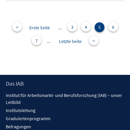
e
e
n
m
F
e
<
3
4
5
6
Erste Seite
...
n
s
7
>
...
Letzte Seite
t
e
r
ö
f
f
Footer
Das IAB
n
Inhalt
Institut für Arbeitsmarkt- und Berufsforschung (IAB) – unser
e
Leitbild
n
Institutsleitung
Graduiertenprogramm
Befragungen