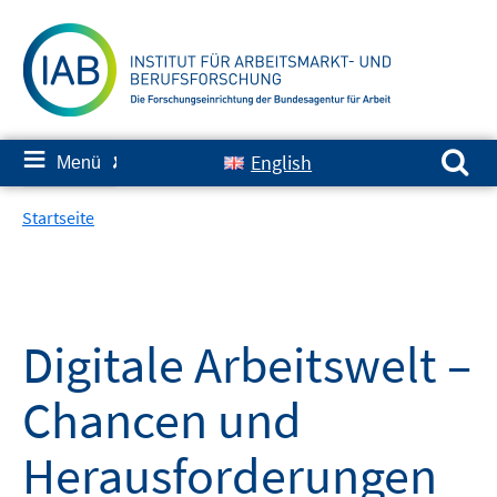
Springe
zum
Inhalt
Suchen nach:
≡
English
Menü
✘
Startseite
Digitale Arbeitswelt –
Chancen und
Herausforderungen