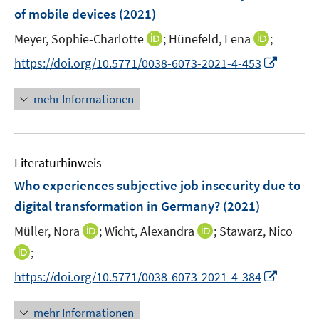
n
e
e
of mobile devices
(2021)
n
n
s
s
I
I
Meyer, Sophie-Charlotte
;
Hünefeld, Lena
;
t
t
n
n
I
https://doi.org/10.5771/0038-6073-2021-4-453
e
e
n
n
n
r
r
e
e
n
mehr Informationen
ö
ö
u
u
e
f
f
e
e
u
f
f
m
m
e
n
n
F
F
Literaturhinweis
m
e
e
e
e
F
Who experiences subjective job insecurity due to
n
n
n
n
e
digital transformation in Germany?
(2021)
s
s
n
t
t
I
I
Müller, Nora
;
Wicht, Alexandra
;
Stawarz, Nico
s
e
e
n
n
t
I
;
r
r
n
n
e
n
I
https://doi.org/10.5771/0038-6073-2021-4-384
ö
ö
e
e
r
n
n
f
f
u
u
ö
e
n
f
f
mehr Informationen
e
e
f