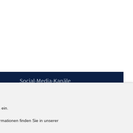
Social-Media-Kanäle
BlueSky
YouTube
LinkedIn
 ein.
XING
kununu
rmationen finden Sie in unserer
Netiquette