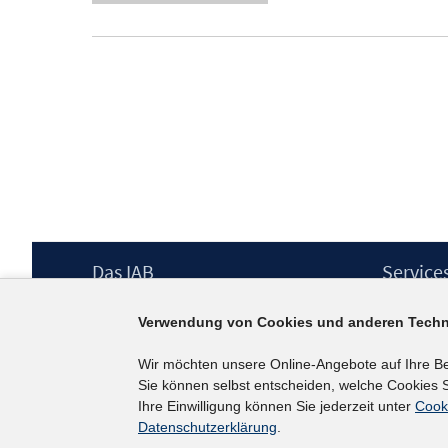
Footer
Das IAB
Service
Inhalt
Institut für Arbeitsmarkt- und
Presse
Verwendung von Cookies und anderen Techn
Berufsforschung (IAB) – unser Leitbild
IAB-Newsl
Institutsleitung
Kontakt
Wir möchten unsere Online-Angebote auf Ihre B
Graduiertenprogramm
Sie können selbst entscheiden, welche Cookies S
Befragungen
Ihre Einwilligung können Sie jederzeit unter
Cook
Projekte
Datenschutzerklärung
.