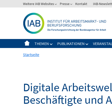
Springe
Weitere IAB Websites
Presse
Kontakt
IAB-Newslet
zum
Inhalt
THEMEN
PUBLIKATIONEN
VERANSTA
Startseite
Digitale Arbeitsw
Beschäftigte und 