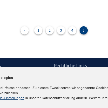
<
1
2
3
4
5
s
Rechtliche Links
Impressum
ologien
etter
Datenschutzerklärung
Erklärung zur Barrierefreiheit
edürfnisse anpassen. Zu diesem Zweck setzen wir sogenannte Cookies
Barrieren melden
ie zulassen.
ie-Einstellungen
in unserer Datenschutzerklärung ändern. Weitere Info