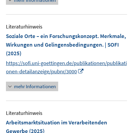
mehr Informationen
e
n
u
s
e
t
Literaturhinweis
m
e
F
r
Soziale Orte – ein Forschungskonzept. Merkmale,
e
ö
Wirkungen und Gelingensbedingungen. | SOFI
n
f
(2025)
s
f
t
n
https://sofi.uni-goettingen.de/publikationen/publikati
e
e
I
onen-detailanzeige/pubnr/3000
r
n
n
ö
n
mehr Informationen
f
e
f
u
n
e
e
Literaturhinweis
m
n
F
Arbeitsmarktsituation im Verarbeitenden
e
Gewerbe
(2025)