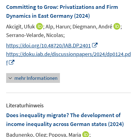
n
e
F
Committing to Grow: Privatizations and Firm
s
n
e
t
Dynamics in East Germany
(2024)
s
n
e
t
I
I
Akcigit, Ufuk
;
Alp, Harun;
Diegmann, André
;
s
r
e
n
n
t
Serrano-Velarde, Nicolas;
ö
r
n
n
e
f
I
https://doi.org/10.48720/IAB.DP.2401
ö
e
e
r
f
n
f
https://doku.iab.de/discussionpapers/2024/dp0124.pd
u
u
ö
n
n
f
I
f
e
e
f
e
e
n
n
m
m
f
n
u
e
n
F
F
mehr Informationen
n
e
n
e
e
e
e
m
u
n
n
n
F
e
s
s
e
Literaturhinweis
m
t
t
n
F
e
e
Does inequality migrate? The development of
s
e
r
r
income inequality across German states
(2024)
t
n
ö
ö
e
I
Badunenko, Oleg;
Popova, Maria
;
s
f
f