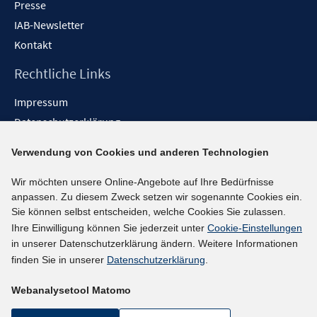
Presse
IAB-Newsletter
Kontakt
Rechtliche Links
Impressum
Datenschutzerklärung
Erklärung zur Barrierefreiheit
Verwendung von Cookies und anderen Technologien
Barrieren melden
Wir möchten unsere Online-Angebote auf Ihre Bedürfnisse
Social-Media-Kanäle
anpassen. Zu diesem Zweck setzen wir sogenannte Cookies ein.
Sie können selbst entscheiden, welche Cookies Sie zulassen.
BlueSky
Ihre Einwilligung können Sie jederzeit unter
Cookie-Einstellungen
YouTube
in unserer Datenschutzerklärung ändern. Weitere Informationen
LinkedIn
finden Sie in unserer
Datenschutzerklärung
.
XING
Webanalysetool Matomo
kununu