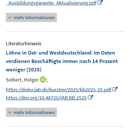
I
_Ausbildungsgarantie_Aktualisierung.pdf
ö
e
n
n
f
u
n
mehr Informationen
f
e
e
n
m
u
e
F
e
n
e
Literaturhinweis
m
n
F
Löhne in Ost- und Westdeutschland: Im Osten
s
e
verdienen Beschäftigte immer noch 14 Prozent
t
n
e
weniger
(2025)
s
r
t
I
Seibert, Holger
;
ö
e
n
I
f
https://doku.iab.de/kurzber/2025/kb2025-25.pdf
r
n
n
f
I
https://doi.org/10.48720/IAB.KB.2525
ö
e
n
n
n
f
u
e
e
n
mehr Informationen
f
e
u
n
e
n
m
e
u
e
F