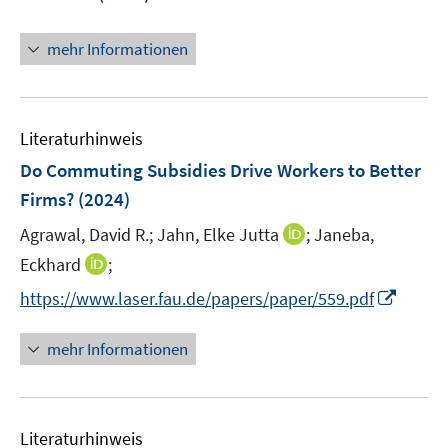
n
s
mehr Informationen
t
e
r
ö
Literaturhinweis
f
Do Commuting Subsidies Drive Workers to Better
f
n
Firms?
(2024)
e
I
Agrawal, David R.;
Jahn, Elke Jutta
;
Janeba,
n
n
I
Eckhard
;
n
n
I
https://www.laser.fau.de/papers/paper/559.pdf
e
n
n
u
e
n
mehr Informationen
e
u
e
m
e
u
F
m
e
e
F
Literaturhinweis
m