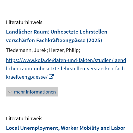
e
n
F
F
m
u
e
e
F
e
n
n
e
Literaturhinweis
m
s
s
n
F
Ländlicher Raum: Unbesetzte Lehrstellen
t
t
s
e
e
e
verschärfen Fachkräfteengpässe
(2025)
t
n
r
r
e
Tiedemann, Jurek;
Herzer, Philip;
s
ö
ö
r
t
https://www.kofa.de/daten-und-fakten/studien/laend
f
f
ö
e
f
f
licher-raum-unbesetzte-lehrstellen-verstaerken-fach
f
r
n
n
I
kraefteengpaesse/
f
ö
e
e
n
n
f
n
n
n
e
mehr Informationen
f
e
n
n
u
e
e
n
Literaturhinweis
m
F
Local Unemployment, Worker Mobility and Labor
e