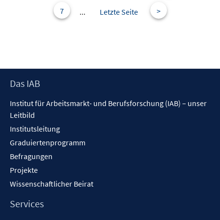
r
e
s
7
>
...
Letzte Seite
ö
r
t
f
ö
e
f
f
r
n
f
ö
e
n
f
n
e
f
Footer
Das IAB
n
n
Inhalt
Institut für Arbeitsmarkt- und Berufsforschung (IAB) – unser
e
Leitbild
n
Institutsleitung
Graduiertenprogramm
Befragungen
Projekte
Wissenschaftlicher Beirat
Services