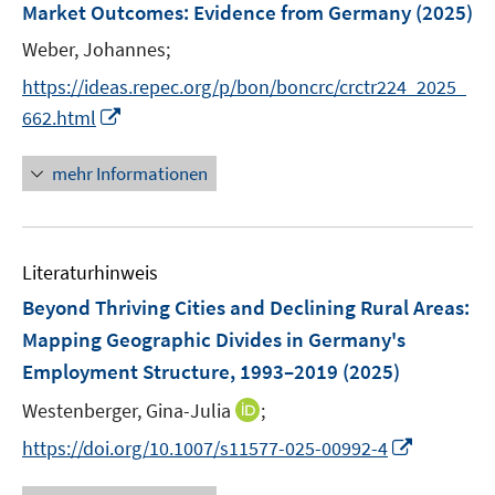
Market Outcomes: Evidence from Germany
(2025)
n
Weber, Johannes;
s
t
https://ideas.repec.org/p/bon/boncrc/crctr224_2025_
e
I
662.html
r
n
ö
n
mehr Informationen
f
e
f
u
n
e
e
Literaturhinweis
m
n
F
Beyond Thriving Cities and Declining Rural Areas:
e
Mapping Geographic Divides in Germany's
n
Employment Structure, 1993–2019
(2025)
s
t
I
Westenberger, Gina-Julia
;
e
n
I
https://doi.org/10.1007/s11577-025-00992-4
r
n
n
ö
e