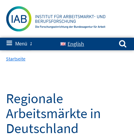
Springe
zum
Inhalt
Suchen nach:
≡
English
Menü
✘
Startseite
Regionale
Arbeitsmärkte in
Deutschland