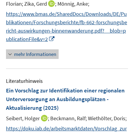
n
n
I
Florian;
Zika, Gerd
;
Mönnig, Anke;
u
ö
n
n
n
e
f
https://www.bmas.de/SharedDocs/Downloads/DE/Pu
e
e
n
m
f
blikationen/Forschungsberichte/fb-662-forschungsbe
u
u
e
F
n
e
e
richt-auswirkungen-binnenwanderung.pdf?__blob=p
u
e
e
m
m
I
ublicationFile&v=2
e
n
n
F
F
n
m
s
e
e
n
F
mehr Informationen
t
n
n
e
e
e
s
s
u
n
r
t
t
e
s
ö
e
e
Literaturhinweis
m
t
f
r
r
F
e
Ein Vorschlag zur Identifikation einer regionalen
f
ö
ö
e
r
Unterversorgung an Ausbildungsplätzen -
n
f
f
n
ö
e
Aktualisierung
(2025)
f
f
s
f
n
n
n
t
I
Seibert, Holger
;
Beckmann, Ralf;
f
Wiethölter, Doris;
e
e
e
n
n
https://doku.iab.de/arbeitsmarktdaten/Vorschlag_zur
n
n
r
n
e