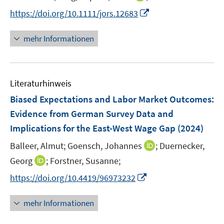
r
n
t
f
f
I
https://doi.org/10.1111/jors.12683
ö
n
e
n
n
n
f
e
r
e
e
n
mehr Informationen
f
u
ö
n
n
e
n
e
f
u
e
m
f
e
n
F
n
Literaturhinweis
m
e
e
F
Biased Expectations and Labor Market Outcomes:
n
n
e
Evidence from German Survey Data and
s
n
Implications for the East-West Wage Gap
t
(2024)
s
e
t
I
Balleer, Almut;
Goensch, Johannes
;
Duernecker,
r
e
n
I
Georg
;
Forstner, Susanne;
ö
r
n
n
f
I
https://doi.org/10.4419/96973232
ö
e
n
f
n
f
u
e
n
n
mehr Informationen
f
e
u
e
e
n
m
e
n