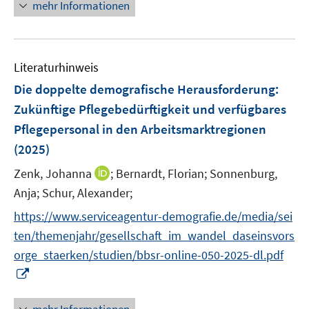
n
mehr Informationen
f
u
e
f
e
u
n
m
e
e
F
Literaturhinweis
m
n
e
F
Die doppelte demografische Herausforderung:
n
e
Zukünftige Pflegebedürftigkeit und verfügbares
s
n
Pflegepersonal in den Arbeitsmarktregionen
t
s
e
(2025)
t
r
e
I
Zenk, Johanna
;
Bernardt, Florian;
Sonnenburg,
ö
r
n
Anja;
Schur, Alexander;
f
ö
n
f
https://www.serviceagentur-demografie.de/media/sei
f
e
n
f
ten/themenjahr/gesellschaft_im_wandel_daseinsvors
u
e
n
orge_staerken/studien/bbsr-online-050-2025-dl.pdf
e
n
e
I
m
n
n
F
n
e