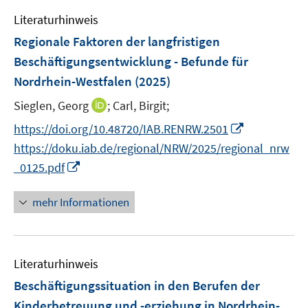
m
e
n
e
F
Literaturhinweis
m
n
e
F
Regionale Faktoren der langfristigen
s
n
e
Beschäftigungsentwicklung - Befunde für
t
s
n
e
Nordrhein-Westfalen
(2025)
t
s
r
e
t
I
Sieglen, Georg
;
Carl, Birgit;
ö
r
e
n
I
f
https://doi.org/10.48720/IAB.RENRW.2501
ö
r
n
n
f
https://doku.iab.de/regional/NRW/2025/regional_nrw
f
ö
e
n
n
I
f
_0125.pdf
f
u
e
e
n
n
f
e
u
n
n
e
n
mehr Informationen
m
e
e
n
e
F
m
u
n
e
F
e
n
e
Literaturhinweis
m
s
n
F
Beschäftigungssituation in den Berufen der
t
s
e
e
Kinderbetreuung und -erziehung in Nordrhein-