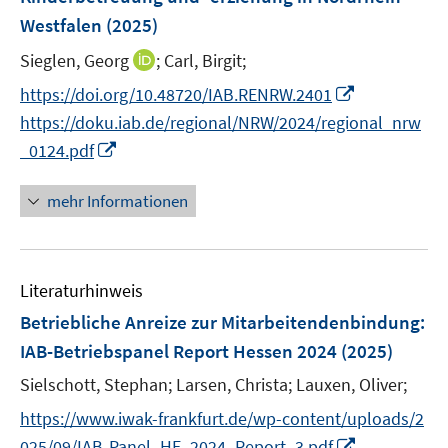
t
n
r
Westfalen
(2025)
e
s
ö
r
t
I
Sieglen, Georg
;
Carl, Birgit;
f
ö
e
n
f
I
https://doi.org/10.48720/IAB.RENRW.2401
f
r
n
n
n
f
https://doku.iab.de/regional/NRW/2024/regional_nrw
ö
e
e
n
n
I
_0124.pdf
f
u
n
e
e
n
f
e
u
n
n
n
mehr Informationen
m
e
e
e
F
m
u
n
e
F
e
n
e
Literaturhinweis
m
s
n
F
Betriebliche Anreize zur Mitarbeitendenbindung
:
t
s
e
e
IAB-Betriebspanel Report Hessen 2024
(2025)
t
n
r
e
Sielschott, Stephan;
Larsen, Christa;
Lauxen, Oliver;
s
ö
r
t
https://www.iwak-frankfurt.de/wp-content/uploads/2
f
ö
e
f
I
025/09/IAB-Panel_HE_2024_Report_3.pdf