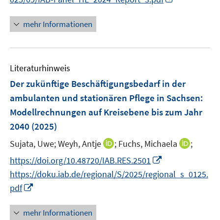
f
r
n
n
f
ö
e
n
mehr Informationen
n
f
n
e
e
f
u
n
n
e
e
Literaturhinweis
m
n
F
Der zukünftige Beschäftigungsbedarf in der
e
ambulanten und stationären Pflege in Sachsen:
n
Modellrechnungen auf Kreisebene bis zum Jahr
s
2040
(2025)
t
e
I
I
Sujata, Uwe;
Weyh, Antje
;
Fuchs, Michaela
;
r
n
n
I
https://doi.org/10.48720/IAB.RES.2501
ö
n
n
n
https://doku.iab.de/regional/S/2025/regional_s_0125.
f
e
e
n
I
f
pdf
u
u
e
n
n
e
e
u
n
e
mehr Informationen
m
m
e