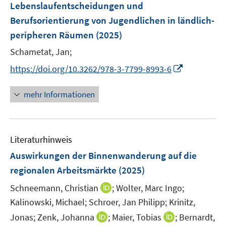
F
Lebenslaufentscheidungen und
s
s
n
e
t
t
Berufsorientierung von Jugendlichen in ländlich-
s
n
e
e
peripheren Räumen
t
(2025)
s
r
r
e
t
Schametat, Jan;
ö
ö
r
e
I
f
f
https://doi.org/10.3262/978-3-7799-8993-6
ö
r
n
f
f
f
ö
n
n
n
mehr Informationen
f
f
e
e
e
n
f
u
n
n
e
n
e
n
e
Literaturhinweis
m
n
F
Auswirkungen der Binnenwanderung auf die
e
regionalen Arbeitsmärkte
(2025)
n
I
Schneemann, Christian
;
Wolter, Marc Ingo;
s
n
t
Kalinowski, Michael;
Schroer, Jan Philipp;
Krinitz,
n
e
I
I
Jonas;
Zenk, Johanna
;
Maier, Tobias
;
Bernardt,
e
r