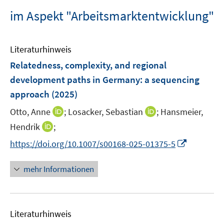
im Aspekt "Arbeitsmarktentwicklung"
Literaturhinweis
Relatedness, complexity, and regional
development paths in Germany: a sequencing
approach
(2025)
I
I
Otto, Anne
;
Losacker, Sebastian
;
Hansmeier,
n
n
I
Hendrik
;
n
n
n
I
https://doi.org/10.1007/s00168-025-01375-5
e
e
n
n
u
u
e
n
mehr Informationen
e
e
u
e
m
m
e
u
F
F
m
e
e
e
F
Literaturhinweis
m
n
n
e