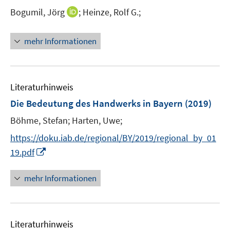
n
e
I
Bogumil, Jörg
;
Heinze, Rolf G.;
s
r
n
t
ö
n
e
mehr Informationen
f
e
r
f
u
ö
n
e
f
e
m
f
Literaturhinweis
n
F
n
Die Bedeutung des Handwerks in Bayern
(2019)
e
e
Böhme, Stefan;
Harten, Uwe;
n
n
s
https://doku.iab.de/regional/BY/2019/regional_by_01
t
I
19.pdf
e
n
r
n
mehr Informationen
ö
e
f
u
f
e
n
Literaturhinweis
m