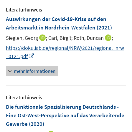
e
n
n
e
Literaturhinweis
m
s
n
F
Auswirkungen der Covid-19-Krise auf den
t
s
e
e
Arbeitsmarkt in Nordrhein-Westfalen
(2021)
t
n
r
e
I
I
Sieglen, Georg
;
Carl, Birgit;
Roth, Duncan
;
s
ö
r
n
n
t
f
https://doku.iab.de/regional/NRW/2021/regional_nrw
ö
n
n
e
f
I
f
_0121.pdf
e
e
r
n
n
f
u
u
ö
e
n
n
mehr Informationen
e
e
f
n
e
e
m
m
f
u
n
F
F
n
e
e
e
e
Literaturhinweis
m
n
n
n
F
Die funktionale Spezialisierung Deutschlands -
s
s
e
Eine Ost-West-Perspektive auf das Verarbeitende
t
t
n
e
e
Gewerbe
(2020)
s
r
r