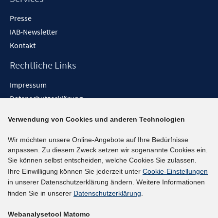
Presse
IAB-Newsletter
Kontakt
Rechtliche Links
Impressum
Datenschutzerklärung
Erklärung zur Barrierefreiheit
Verwendung von Cookies und anderen Technologien
Barrieren melden
Wir möchten unsere Online-Angebote auf Ihre Bedürfnisse
Social-Media-Kanäle
anpassen. Zu diesem Zweck setzen wir sogenannte Cookies ein.
Sie können selbst entscheiden, welche Cookies Sie zulassen.
BlueSky
Ihre Einwilligung können Sie jederzeit unter
Cookie-Einstellungen
YouTube
in unserer Datenschutzerklärung ändern. Weitere Informationen
LinkedIn
finden Sie in unserer
Datenschutzerklärung
.
XING
Webanalysetool Matomo