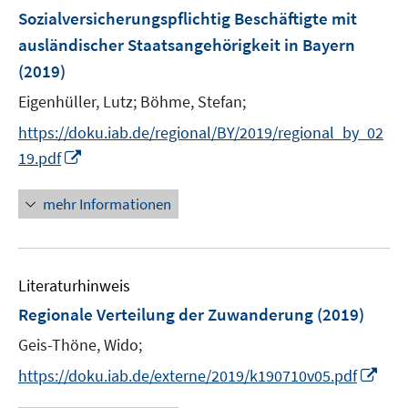
e
F
Sozialversicherungspflichtig Beschäftigte mit
n
e
ausländischer Staatsangehörigkeit in Bayern
n
(2019)
s
t
Eigenhüller, Lutz;
Böhme, Stefan;
e
https://doku.iab.de/regional/BY/2019/regional_by_02
r
I
19.pdf
ö
n
f
n
mehr Informationen
f
e
n
u
e
e
n
Literaturhinweis
m
F
Regionale Verteilung der Zuwanderung
(2019)
e
Geis-Thöne, Wido;
n
I
s
https://doku.iab.de/externe/2019/k190710v05.pdf
n
t