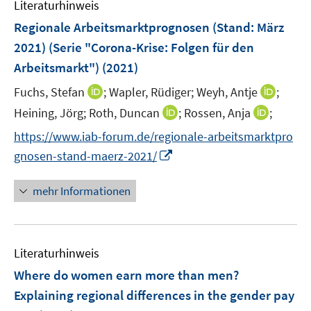
Literaturhinweis
m
s
n
F
Regionale Arbeitsmarktprognosen (Stand: März
t
s
e
e
2021) (Serie "Corona-Krise: Folgen für den
t
n
r
e
Arbeitsmarkt")
(2021)
s
ö
r
t
I
I
Fuchs, Stefan
;
Wapler, Rüdiger;
Weyh, Antje
;
f
ö
e
n
n
f
I
I
Heining, Jörg;
Roth, Duncan
;
Rossen, Anja
;
f
r
n
n
n
n
n
f
https://www.iab-forum.de/regionale-arbeitsmarktpro
ö
e
e
e
n
n
n
I
gnosen-stand-maerz-2021/
f
u
u
n
e
e
e
n
f
e
e
u
u
n
n
n
mehr Informationen
m
m
e
e
e
e
F
F
m
m
u
n
e
e
F
F
e
n
n
e
e
Literaturhinweis
m
s
s
n
n
F
Where do women earn more than men?
t
t
s
s
e
e
e
Explaining regional differences in the gender pay
t
t
n
r
r