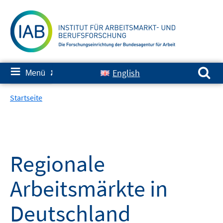
Springe
zum
Inhalt
Suchen nach:
≡
English
Menü
✘
Startseite
Regionale
Arbeitsmärkte in
Deutschland