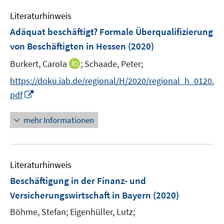
e
n
e
Literaturhinweis
m
n
F
Adäquat beschäftigt? Formale Überqualifizierung
e
von Beschäftigten in Hessen
(2020)
n
I
Burkert, Carola
;
Schaade, Peter;
s
n
t
https://doku.iab.de/regional/H/2020/regional_h_0120.
n
e
I
pdf
e
r
n
u
ö
n
mehr Informationen
e
f
e
m
f
u
F
n
e
e
e
Literaturhinweis
m
n
n
F
Beschäftigung in der Finanz- und
s
e
Versicherungswirtschaft in Bayern
(2020)
t
n
e
Böhme, Stefan;
Eigenhüller, Lutz;
s
r