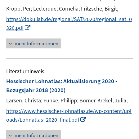
n
Kropp, Per;
Leclerque, Cornelia;
Fritzsche, Birgit;
s
t
https://doku.iab.de/regional/SAT/2020/regional_sat_0
e
I
320.pdf
r
n
ö
n
mehr Informationen
f
e
f
u
n
e
e
Literaturhinweis
m
n
F
Hessischer Lohnatlas
:
Aktualisierung 2020 -
e
Bezugsjahr 2018
(2020)
n
Larsen, Christa;
Funke, Philipp;
Börner-Krekel, Julia;
s
t
https://www.hessischer-lohnatlas.de/wp-content/upl
e
I
oads/Lohnatlas_2020_final.pdf
r
n
ö
n
mehr Informationen
f