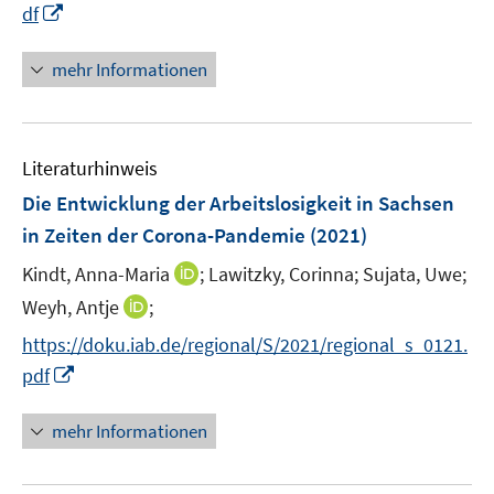
n
n
f
f
I
df
f
e
e
e
n
n
n
f
u
n
n
e
e
n
n
mehr Informationen
e
n
n
e
e
m
u
n
F
e
e
Literaturhinweis
m
n
F
Die Entwicklung der Arbeitslosigkeit in Sachsen
s
e
in Zeiten der Corona-Pandemie
(2021)
t
n
e
I
Kindt, Anna-Maria
;
Lawitzky, Corinna;
Sujata, Uwe;
s
r
n
t
I
Weyh, Antje
;
ö
n
e
n
f
https://doku.iab.de/regional/S/2021/regional_s_0121.
e
r
n
f
I
pdf
u
ö
e
n
n
e
f
u
e
n
mehr Informationen
m
f
e
n
e
F
n
m
u
e
e
F