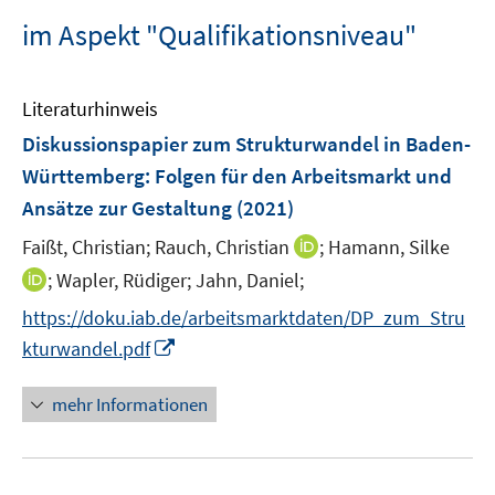
im Aspekt "Qualifikationsniveau"
Literaturhinweis
Diskussionspapier zum Strukturwandel in Baden-
Württemberg: Folgen für den Arbeitsmarkt und
Ansätze zur Gestaltung
(2021)
I
Faißt, Christian;
Rauch, Christian
;
Hamann, Silke
n
I
;
Wapler, Rüdiger;
Jahn, Daniel;
n
n
https://doku.iab.de/arbeitsmarktdaten/DP_zum_Stru
e
n
I
kturwandel.pdf
u
e
n
e
u
n
mehr Informationen
m
e
e
F
m
u
e
F
e
n
e