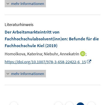
n
e
mehr Informationen
e
r
u
ö
e
f
Literaturhinweis
m
f
F
n
Der Arbeitsmarkteintritt von
e
e
Fachhochschulabsolvent(inn)en
:
Befunde für die
n
n
Fachhochschule Kiel
(2019)
s
t
I
Homolkova, Katerina;
Niebuhr, Annekatrin
;
e
n
I
https://doi.org/10.1007/978-3-658-22422-6_15
r
n
n
ö
e
n
mehr Informationen
f
u
e
f
e
u
n
m
e
e
F
m
n
e
F
n