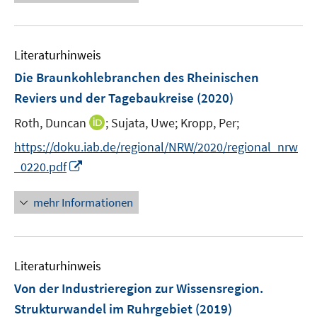
e
f
u
n
e
e
Literaturhinweis
m
n
F
Die Braunkohlebranchen des Rheinischen
e
Reviers und der Tagebaukreise
(2020)
n
I
Roth, Duncan
;
Sujata, Uwe;
Kropp, Per;
s
n
t
https://doku.iab.de/regional/NRW/2020/regional_nrw
n
e
I
_0220.pdf
e
r
n
u
ö
n
mehr Informationen
e
f
e
m
f
u
F
n
e
e
e
Literaturhinweis
m
n
n
F
Von der Industrieregion zur Wissensregion.
s
e
Strukturwandel im Ruhrgebiet
(2019)
t