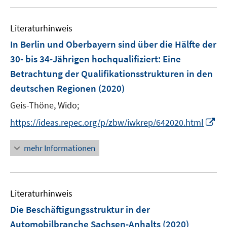
u
e
e
n
Literaturhinweis
m
F
In Berlin und Oberbayern sind über die Hälfte der
e
30- bis 34-Jährigen hochqualifiziert
:
Eine
n
Betrachtung der Qualifikationsstrukturen in den
s
deutschen Regionen
(2020)
t
e
Geis-Thöne, Wido;
r
I
https://ideas.repec.org/p/zbw/iwkrep/642020.html
ö
n
f
n
mehr Informationen
f
e
n
u
e
e
n
Literaturhinweis
m
F
Die Beschäftigungsstruktur in der
e
Automobilbranche Sachsen-Anhalts
(2020)