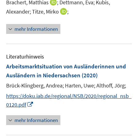
t
I
Brachert, Matthias
;
Dettmann, Eva;
Kubis,
ö
ö
e
n
I
Alexander;
Titze, Mirko
;
f
f
r
n
n
f
f
ö
e
n
n
n
mehr Informationen
f
u
e
e
e
f
e
u
n
n
n
m
e
e
F
m
Literaturhinweis
n
e
F
Arbeitsmarktsituation von Ausländerinnen und
n
e
Ausländern in Niedersachsen
(2020)
s
n
t
s
Brück-Klingberg, Andrea;
Harten, Uwe;
Althoff, Jörg;
e
t
https://doku.iab.de/regional/NSB/2020/regional_nsb_
r
e
I
0120.pdf
ö
r
n
f
ö
n
mehr Informationen
f
f
e
n
f
u
e
n