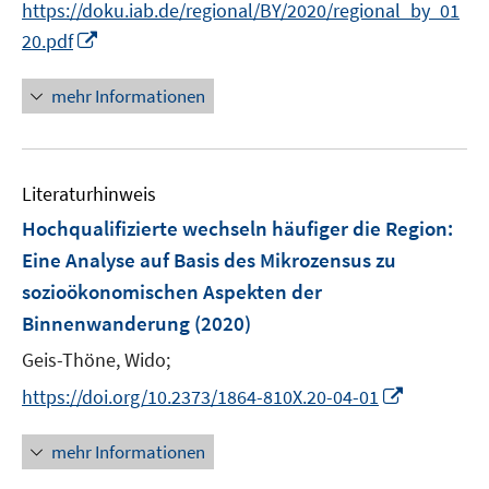
t
https://doku.iab.de/regional/BY/2020/regional_by_01
ö
e
I
20.pdf
f
r
n
f
ö
n
n
mehr Informationen
f
e
e
f
u
n
n
e
e
Literaturhinweis
m
n
F
Hochqualifizierte wechseln häufiger die Region
:
e
Eine Analyse auf Basis des Mikrozensus zu
n
sozioökonomischen Aspekten der
s
Binnenwanderung
(2020)
t
e
Geis-Thöne, Wido;
r
I
https://doi.org/10.2373/1864-810X.20-04-01
ö
n
f
n
mehr Informationen
f
e
n