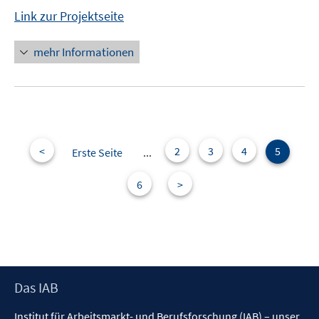
Link zur Projektseite
mehr Informationen
<
2
3
4
5
Erste Seite
...
6
>
Footer
Das IAB
Inhalt
Institut für Arbeitsmarkt- und Berufsforschung (IAB) – unser