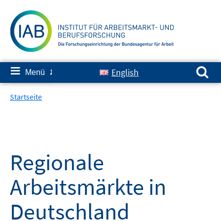
Springe
zum
Inhalt
Suchen nach:
≡
English
Menü
✘
Startseite
Regionale
Arbeitsmärkte in
Deutschland