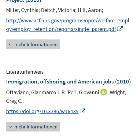
s
e
t
Miller, Cynthia;
Deitch, Victoria;
Hill, Aaron;
r
e
http://www.acf.hhs.gov/programs/opre/welfare_empl
ö
r
I
oy/employ_retention/reports/single_parent.pdf
f
ö
n
f
f
n
n
mehr Informationen
f
e
e
n
u
n
e
e
n
Literaturhinweis
m
F
Immigration, offshoring and American jobs
(2010)
e
I
Ottaviano, Gianmarco I. P.;
Peri, Giovanni
;
Wright,
n
n
Greg C.;
s
n
t
I
https://doi.org/10.3386/w16439
e
e
n
u
r
n
mehr Informationen
e
ö
e
m