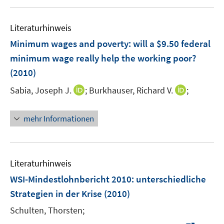
f
u
F
f
e
e
n
Literaturhinweis
m
n
e
F
Minimum wages and poverty: will a $9.50 federal
s
n
e
minimum wage really help the working poor?
t
n
e
(2010)
s
r
t
I
I
Sabia, Joseph J.
;
Burkhauser, Richard V.
;
ö
e
n
n
f
r
n
n
f
mehr Informationen
ö
e
e
n
f
u
u
e
f
e
e
n
n
m
m
Literaturhinweis
e
F
F
WSI-Mindestlohnbericht 2010
:
unterschiedliche
n
e
e
Strategien in der Krise
(2010)
n
n
s
s
Schulten, Thorsten;
t
t