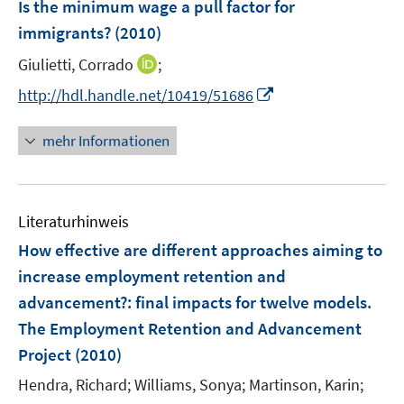
n
t
Is the minimum wage a pull factor for
f
s
n
ö
n
e
e
n
t
immigrants?
(2010)
s
f
n
r
e
e
t
f
I
Giulietti, Corrado
;
ö
n
r
e
n
n
f
I
http://hdl.handle.net/10419/51686
ö
r
e
n
f
n
f
ö
n
e
n
n
f
mehr Informationen
f
u
e
e
n
f
e
n
u
e
n
m
e
n
e
F
Literaturhinweis
m
n
e
F
How effective are different approaches aiming to
n
e
increase employment retention and
s
n
advancement?
:
final impacts for twelve models.
t
s
e
The Employment Retention and Advancement
t
r
e
Project
(2010)
ö
r
Hendra, Richard;
Williams, Sonya;
Martinson, Karin;
f
ö