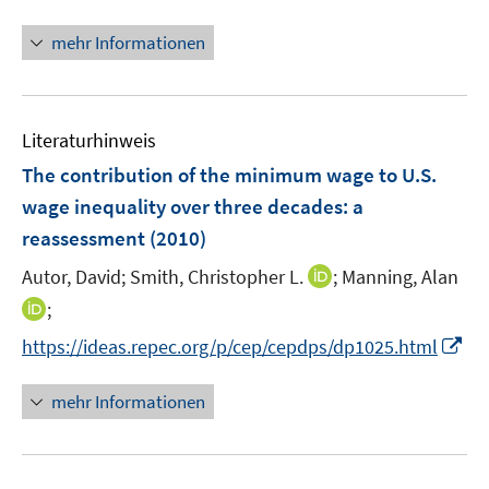
n
f
u
n
mehr Informationen
f
e
e
n
m
u
e
F
e
n
e
Literaturhinweis
m
n
F
The contribution of the minimum wage to U.S.
s
e
wage inequality over three decades
:
a
t
n
e
reassessment
(2010)
s
r
t
I
Autor, David;
Smith, Christopher L.
;
Manning, Alan
ö
e
n
I
;
f
r
n
n
f
I
https://ideas.repec.org/p/cep/cepdps/dp1025.html
ö
e
n
n
n
f
u
e
e
n
mehr Informationen
f
e
u
n
e
n
m
e
u
e
F
m
e
n
e