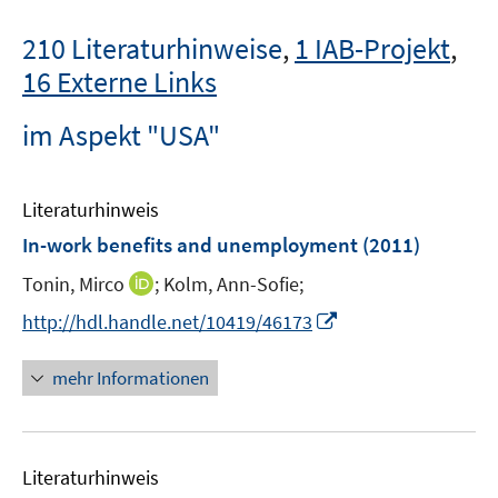
210 Literaturhinweise
,
1 IAB-Projekt
,
16 Externe Links
im Aspekt "USA"
Literaturhinweis
In-work benefits and unemployment
(2011)
I
Tonin, Mirco
;
Kolm, Ann-Sofie;
n
I
http://hdl.handle.net/10419/46173
n
n
e
n
mehr Informationen
u
e
e
u
m
e
F
Literaturhinweis
m
e