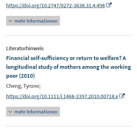
e
n
I
https://doi.org/10.2747/0272-3638.31.4.498
r
n
n
ö
e
n
mehr Informationen
f
u
e
f
e
u
n
m
e
e
F
Literaturhinweis
m
n
e
F
Financial self-sufficiency or return to welfare? A
n
e
longitudinal study of mothers among the working
s
n
poor
(2010)
t
s
e
t
Cheng, Tyrone;
r
e
I
https://doi.org/10.1111/j.1468-2397.2010.00718.x
ö
r
n
f
ö
n
mehr Informationen
f
f
e
n
f
u
e
n
e
n
e