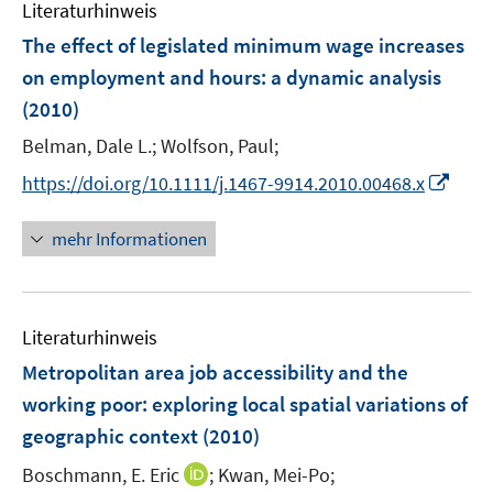
F
Literaturhinweis
m
n
e
F
The effect of legislated minimum wage increases
s
n
e
t
on employment and hours
:
a dynamic analysis
s
n
e
(2010)
t
s
r
e
t
Belman, Dale L.;
Wolfson, Paul;
ö
r
e
I
f
https://doi.org/10.1111/j.1467-9914.2010.00468.x
ö
r
n
f
f
ö
n
n
mehr Informationen
f
f
e
e
n
f
u
n
e
n
e
n
e
Literaturhinweis
m
n
F
Metropolitan area job accessibility and the
e
working poor
:
exploring local spatial variations of
n
geographic context
(2010)
s
t
I
Boschmann, E. Eric
;
Kwan, Mei-Po;