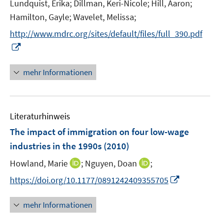
Lundquist, Erika;
Dillman, Keri-Nicole;
f
Hill, Aaron;
f
n
Hamilton, Gayle;
Wavelet, Melissa;
f
e
n
http://www.mdrc.org/sites/default/files/full_390.pdf
n
e
I
n
n
n
mehr Informationen
e
u
e
Literaturhinweis
m
F
The impact of immigration on four low-wage
e
industries in the 1990s
(2010)
n
I
I
Howland, Marie
;
Nguyen, Doan
;
s
n
n
t
I
https://doi.org/10.1177/0891242409355705
n
n
e
n
e
e
r
n
mehr Informationen
u
u
ö
e