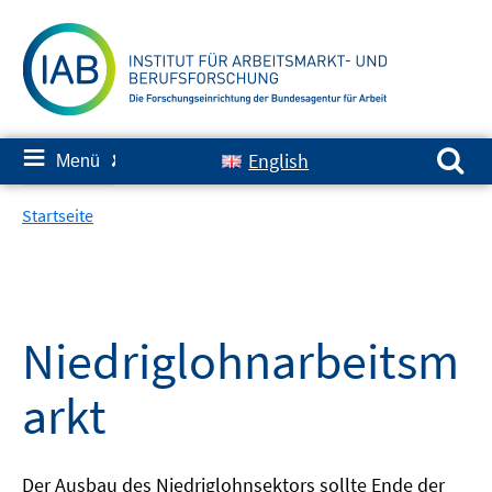
Springe
zum
Inhalt
Suchen nach:
≡
English
Menü
✘
Startseite
Niedriglohnarbeitsm
arkt
Der Ausbau des Niedriglohnsektors sollte Ende der