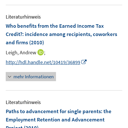
e
e
f
u
m
m
f
e
F
F
n
Literaturhinweis
m
e
e
e
F
Who benefits from the Earned Income Tax
n
n
n
e
Credit?
:
incidence among recipients, coworkers
s
s
n
and firms
(2010)
t
t
s
e
e
t
I
Leigh, Andrew
;
r
r
e
n
I
http://hdl.handle.net/10419/36899
ö
ö
r
n
n
f
f
ö
e
n
f
f
mehr Informationen
f
u
e
n
n
f
e
u
e
e
n
m
e
n
n
e
F
Literaturhinweis
m
n
e
F
Paths to advancement for single parents
:
the
n
e
Employment Retention and Advancement
s
n
Project
(2010)
t