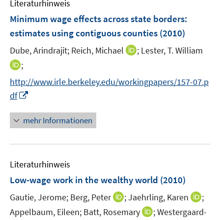
Literaturhinweis
m
n
F
Minimum wage effects across state borders
:
e
estimates using contiguous counties
(2010)
n
I
Dube, Arindrajit;
Reich, Michael
;
Lester, T. William
s
n
t
I
;
n
e
n
http://www.irle.berkeley.edu/workingpapers/157-07.p
e
r
n
I
df
u
ö
e
n
e
f
u
n
mehr Informationen
m
f
e
e
F
n
m
u
e
e
F
e
n
n
e
Literaturhinweis
m
s
n
F
Low-wage work in the wealthy world
t
(2010)
s
e
e
t
I
I
Gautie, Jerome;
Berg, Peter
;
Jaehrling, Karen
;
n
r
e
n
n
I
Appelbaum, Eileen;
s
Batt, Rosemary
;
Westergaard-
ö
r