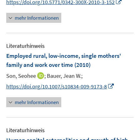
I
https://doi.org/10.5771/0342-300X-2010-3-152
e
e
n
r
r
n
mehr Informationen
ö
ö
e
f
f
u
f
f
e
n
n
Literaturhinweis
m
e
e
F
Employed rural, low-income, single mothers'
n
n
e
family and work over time
(2010)
n
I
Son, Seohee
;
Bauer, Jean W.;
s
n
t
I
https://doi.org/10.1007/s10834-009-9173-8
n
e
n
e
r
n
mehr Informationen
u
ö
e
e
f
u
m
f
e
F
n
Literaturhinweis
m
e
e
F