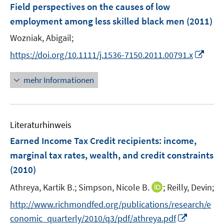
F
Field perspectives on the causes of low
n
e
employment among less skilled black men
(2011)
s
n
t
Wozniak, Abigail;
s
e
t
I
https://doi.org/10.1111/j.1536-7150.2011.00791.x
r
e
n
ö
r
n
mehr Informationen
f
ö
e
f
f
u
n
f
e
e
n
Literaturhinweis
m
n
e
F
Earned Income Tax Credit recipients: income,
n
e
marginal tax rates, wealth, and credit constraints
n
(2010)
s
t
I
Athreya, Kartik B.;
Simpson, Nicole B.
;
Reilly, Devin;
e
n
http://www.richmondfed.org/publications/research/e
r
n
I
conomic_quarterly/2010/q3/pdf/athreya.pdf
ö
e