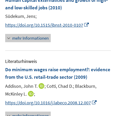
Human capital externalities and growth of high-
n
n
e
and low-skilled jobs
(2010)
s
n
t
Südekum, Jens;
s
e
t
I
https://doi.org/10.1515/jbnst-2010-0107
r
e
n
ö
r
n
mehr Informationen
f
ö
e
f
f
u
n
f
e
e
n
Literaturhinweis
m
n
e
F
Do minimum wages raise employment?
:
evidence
n
e
from the U.S. retail-trade sector
(2009)
n
I
Addison, John T.
;
Cotti, Chad D.;
Blackburn,
s
n
t
I
McKinley L.
;
n
e
n
I
https://doi.org/10.1016/j.labeco.2008.12.007
e
r
n
n
u
ö
e
n
mehr Informationen