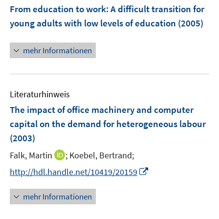
From education to work: A difficult transition for
young adults with low levels of education
(2005)
mehr Informationen
Literaturhinweis
The impact of office machinery and computer
capital on the demand for heterogeneous labour
(2003)
I
Falk, Martin
;
Koebel, Bertrand;
n
I
http://hdl.handle.net/10419/20159
n
n
e
n
mehr Informationen
u
e
e
u