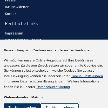
Presse
IAB-Newsletter
Kontakt
Rechtliche Links
Impressum
Datenschutzerklärung
Erklärung zur Barrierefreiheit
Verwendung von Cookies und anderen Technologien
Barrieren melden
Wir möchten unsere Online-Angebote auf Ihre Bedürfnisse
Social-Media-Kanäle
anpassen. Zu diesem Zweck setzen wir sogenannte Cookies ein.
Sie können selbst entscheiden, welche Cookies Sie zulassen.
BlueSky
Ihre Einwilligung können Sie jederzeit unter
Cookie-Einstellungen
YouTube
in unserer Datenschutzerklärung ändern. Weitere Informationen
LinkedIn
finden Sie in unserer
Datenschutzerklärung
.
XING
Webanalysetool Matomo
kununu
Netiquette
Tracking erlauben
Tracking ablehnen