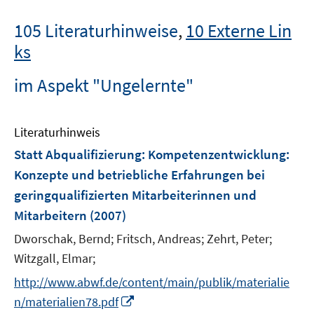
105 Literaturhinweise
,
10 Externe Lin
ks
im Aspekt "Ungelernte"
Literaturhinweis
Statt Abqualifizierung: Kompetenzentwicklung
:
Konzepte und betriebliche Erfahrungen bei
geringqualifizierten Mitarbeiterinnen und
Mitarbeitern
(2007)
Dworschak, Bernd;
Fritsch, Andreas;
Zehrt, Peter;
Witzgall, Elmar;
http://www.abwf.de/content/main/publik/materialie
I
n/materialien78.pdf