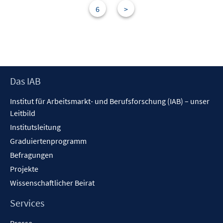
s
6
>
t
e
r
ö
f
Footer
Das IAB
f
Inhalt
n
Institut für Arbeitsmarkt- und Berufsforschung (IAB) – unser
e
Leitbild
n
Institutsleitung
Graduiertenprogramm
Befragungen
Projekte
Wissenschaftlicher Beirat
Services