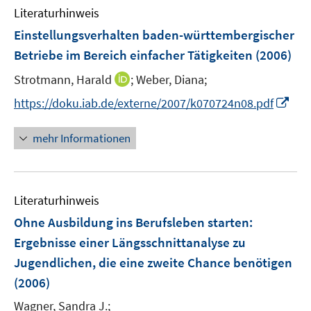
n
Literaturhinweis
m
F
Einstellungsverhalten baden-württembergischer
e
Betriebe im Bereich einfacher Tätigkeiten
(2006)
n
I
Strotmann, Harald
;
Weber, Diana;
s
n
t
I
https://doku.iab.de/externe/2007/k070724n08.pdf
n
e
n
e
r
n
mehr Informationen
u
ö
e
e
f
u
m
f
e
F
n
Literaturhinweis
m
e
e
F
Ohne Ausbildung ins Berufsleben starten
:
n
n
e
Ergebnisse einer Längsschnittanalyse zu
s
n
Jugendlichen, die eine zweite Chance benötigen
t
s
e
(2006)
t
r
e
Wagner, Sandra J.;