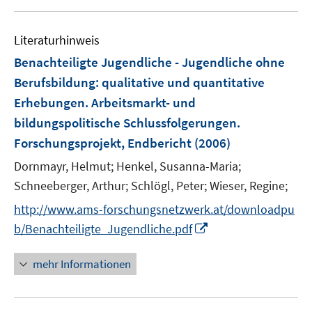
f
u
n
f
e
e
n
Literaturhinweis
m
n
e
F
Benachteiligte Jugendliche - Jugendliche ohne
n
e
Berufsbildung
:
qualitative und quantitative
n
Erhebungen. Arbeitsmarkt- und
s
bildungspolitische Schlussfolgerungen.
t
e
Forschungsprojekt, Endbericht
(2006)
r
Dornmayr, Helmut;
Henkel, Susanna-Maria;
ö
Schneeberger, Arthur;
Schlögl, Peter;
Wieser, Regine;
f
f
http://www.ams-forschungsnetzwerk.at/downloadpu
n
I
b/Benachteiligte_Jugendliche.pdf
e
n
n
n
mehr Informationen
e
u
e