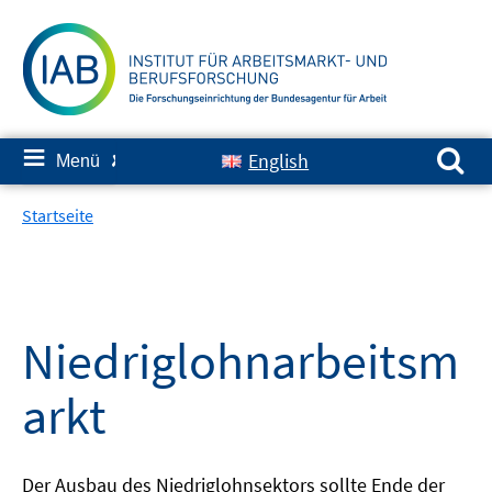
Springe
zum
Inhalt
Suchen nach:
≡
English
Menü
✘
Startseite
Niedriglohnarbeitsm
arkt
Der Ausbau des Niedriglohnsektors sollte Ende der