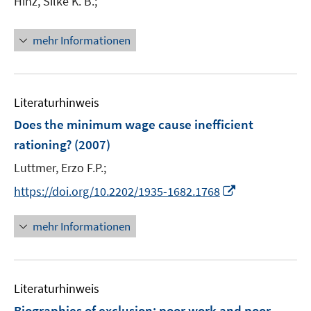
Hinz, Silke K. B.;
f
f
n
mehr Informationen
e
n
Literaturhinweis
Does the minimum wage cause inefficient
rationing?
(2007)
Luttmer, Erzo F.P.;
I
https://doi.org/10.2202/1935-1682.1768
n
n
mehr Informationen
e
u
e
Literaturhinweis
m
F
Biographies of exclusion: poor work and poor