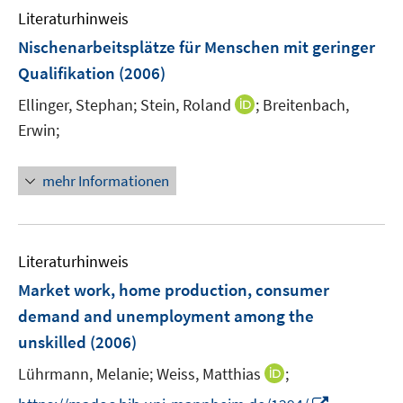
Literaturhinweis
m
F
Nischenarbeitsplätze für Menschen mit geringer
e
Qualifikation
(2006)
n
I
Ellinger, Stephan;
Stein, Roland
;
Breitenbach,
s
n
t
Erwin;
n
e
e
r
mehr Informationen
u
ö
e
f
m
f
F
n
Literaturhinweis
e
e
Market work, home production, consumer
n
n
demand and unemployment among the
s
unskilled
(2006)
t
e
I
Lührmann, Melanie;
Weiss, Matthias
;
r
n
I