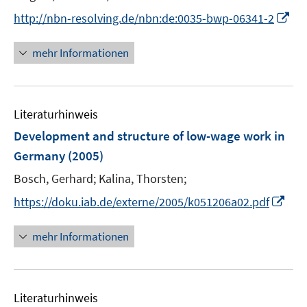
ö
r
I
f
http://nbn-resolving.de/nbn:de:0035-bwp-06341-2
ö
n
f
f
n
n
mehr Informationen
f
e
e
n
u
n
e
e
n
Literaturhinweis
m
F
Development and structure of low-wage work in
e
Germany
(2005)
n
Bosch, Gerhard;
Kalina, Thorsten;
s
t
I
https://doku.iab.de/externe/2005/k051206a02.pdf
e
n
r
n
mehr Informationen
ö
e
f
u
f
e
n
Literaturhinweis
m