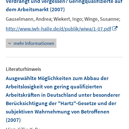
Verdrängt und vergessen? Geringqualifizierte auf
e
dem Arbeitsmarkt
(2007)
n
Gauselmann, Andrea;
Wiekert, Ingo;
Winge, Susanne;
s
t
I
http://www.iwh-halle.de/d/publik/wiwa/1-07.pdf
e
n
r
n
mehr Informationen
ö
e
f
u
f
e
n
Literaturhinweis
m
e
F
Ausgewählte Möglichkeiten zum Abbau der
n
e
Arbeitslosigkeit von gering qualifizierten
n
Arbeitskräften in Deutschland unter besonderer
s
Berücksichtigung der "Hartz"-Gesetze und der
t
e
subjektiven Wahrnehmung von Betroffenen
r
(2007)
ö