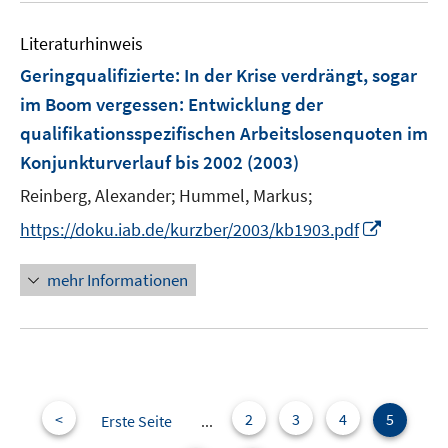
m
e
F
Literaturhinweis
m
e
F
Geringqualifizierte: In der Krise verdrängt, sogar
n
e
im Boom vergessen
:
Entwicklung der
s
n
qualifikationsspezifischen Arbeitslosenquoten im
t
s
e
Konjunkturverlauf bis 2002
(2003)
t
r
e
Reinberg, Alexander;
Hummel, Markus;
ö
r
I
f
https://doku.iab.de/kurzber/2003/kb1903.pdf
ö
n
f
f
n
n
mehr Informationen
f
e
e
n
u
n
e
e
n
m
F
e
<
2
3
4
5
Erste Seite
...
n