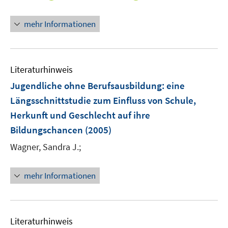
n
n
n
n
mehr Informationen
e
e
u
u
e
e
m
m
Literaturhinweis
F
F
Jugendliche ohne Berufsausbildung
:
eine
e
e
Längsschnittstudie zum Einfluss von Schule,
n
n
Herkunft und Geschlecht auf ihre
s
s
t
t
Bildungschancen
(2005)
e
e
Wagner, Sandra J.;
r
r
ö
ö
mehr Informationen
f
f
f
f
n
n
e
e
Literaturhinweis
n
n