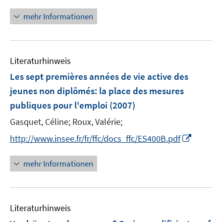
n
n
mehr Informationen
e
u
e
Literaturhinweis
m
F
Les sept premières années de vie active des
e
jeunes non diplômés
:
la place des mesures
n
publiques pour l'emploi
(2007)
s
t
Gasquet, Céline;
Roux, Valérie;
e
I
http://www.insee.fr/fr/ffc/docs_ffc/ES400B.pdf
r
n
ö
n
mehr Informationen
f
e
f
u
n
e
e
Literaturhinweis
m
n
F