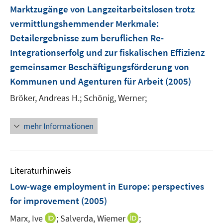
e
F
Marktzugänge von Langzeitarbeitslosen trotz
n
e
vermittlungshemmender Merkmale
:
n
Detailergebnisse zum beruflichen Re-
s
Integrationserfolg und zur fiskalischen Effizienz
t
e
gemeinsamer Beschäftigungsförderung von
r
Kommunen und Agenturen für Arbeit
(2005)
ö
Bröker, Andreas H.;
Schönig, Werner;
f
f
n
mehr Informationen
e
n
Literaturhinweis
Low-wage employment in Europe
:
perspectives
for improvement
(2005)
I
I
Marx, Ive
;
Salverda, Wiemer
;