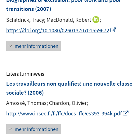
e
transitions
(2007)
n
I
Schildrick, Tracy;
MacDonald, Robert
;
s
n
t
I
https://doi.org/10.1080/02601370701559672
n
e
n
e
r
n
mehr Informationen
u
ö
e
e
f
u
m
f
e
F
n
Literaturhinweis
m
e
e
F
Les travailleurs non qualifies: une nouvelle classe
n
n
e
sociale?
(2006)
s
n
t
Amossé, Thomas;
Chardon, Olivier;
s
e
t
I
http://www.insee.fr/fr/ffc/docs_ffc/es393-394k.pdf
r
e
n
ö
r
n
mehr Informationen
f
ö
e
f