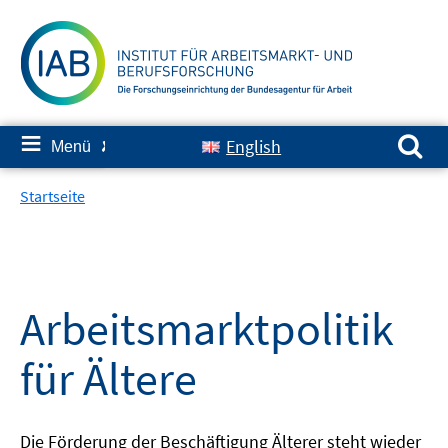
Springe
zum
Inhalt
Suchen nach:
≡
English
Menü
✘
Startseite
Arbeitsmarktpolitik
für Ältere
Die Förderung der Beschäftigung Älterer steht wieder