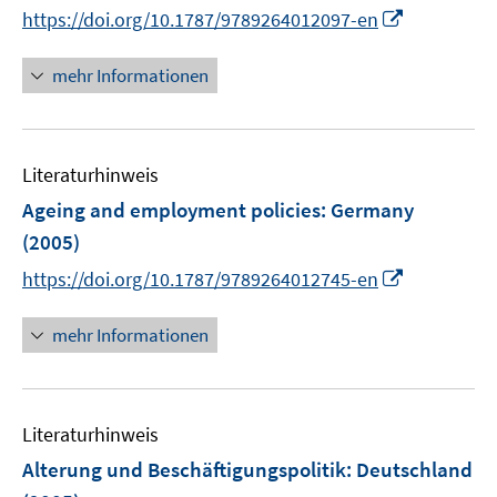
I
https://doi.org/10.1787/9789264012097-en
s
n
t
n
mehr Informationen
e
e
r
u
ö
e
f
Literaturhinweis
m
f
F
Ageing and employment policies
:
n
Germany
e
e
(2005)
n
n
I
https://doi.org/10.1787/9789264012745-en
s
n
t
n
mehr Informationen
e
e
r
u
ö
e
f
Literaturhinweis
m
f
F
Alterung und Beschäftigungspolitik
:
Deutschland
n
e
e