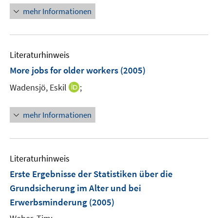
r
mehr Informationen
ö
f
f
n
Literaturhinweis
e
More jobs for older workers
(2005)
n
I
Wadensjö, Eskil
;
n
n
mehr Informationen
e
u
e
m
Literaturhinweis
F
Erste Ergebnisse der Statistiken über die
e
Grundsicherung im Alter und bei
n
Erwerbsminderung
(2005)
s
t