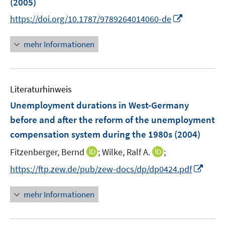
(2005)
n
n
I
https://doi.org/10.1787/9789264014060-de
s
n
t
n
mehr Informationen
e
e
r
u
ö
e
f
Literaturhinweis
m
f
F
Unemployment durations in West-Germany
n
e
e
before and after the reform of the unemployment
n
n
compensation system during the 1980s
(2004)
s
t
I
I
Fitzenberger, Bernd
;
Wilke, Ralf A.
;
e
n
n
I
https://ftp.zew.de/pub/zew-docs/dp/dp0424.pdf
r
n
n
n
ö
e
e
n
mehr Informationen
f
u
u
e
f
e
e
u
n
m
m