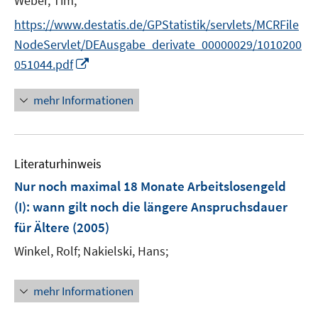
Weber, Tim;
e
https://www.destatis.de/GPStatistik/servlets/MCRFile
r
NodeServlet/DEAusgabe_derivate_00000029/1010200
ö
I
051044.pdf
f
n
f
n
n
mehr Informationen
e
e
u
n
e
Literaturhinweis
m
F
Nur noch maximal 18 Monate Arbeitslosengeld
e
(I)
:
wann gilt noch die längere Anspruchsdauer
n
für Ältere
(2005)
s
t
Winkel, Rolf;
Nakielski, Hans;
e
r
mehr Informationen
ö
f