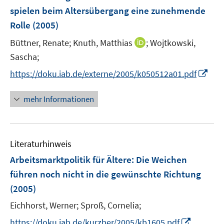
e
spielen beim Altersübergang eine zunehmende
r
Rolle
(2005)
ö
I
Büttner, Renate;
Knuth, Matthias
;
Wojtkowski,
f
n
Sascha;
f
n
n
I
https://doku.iab.de/externe/2005/k050512a01.pdf
e
e
n
u
n
n
mehr Informationen
e
e
m
u
F
e
e
Literaturhinweis
m
n
F
Arbeitsmarktpolitik für Ältere: Die Weichen
s
e
führen noch nicht in die gewünschte Richtung
t
n
e
(2005)
s
r
t
Eichhorst, Werner;
Sproß, Cornelia;
ö
e
I
https://doku.iab.de/kurzber/2005/kb1605.pdf
f