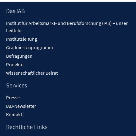
f
f
Footer
Das IAB
n
Inhalt
Institut für Arbeitsmarkt- und Berufsforschung (IAB) – unser
e
Leitbild
n
Institutsleitung
Graduiertenprogramm
Befragungen
Projekte
Wissenschaftlicher Beirat
Services
Presse
IAB-Newsletter
Kontakt
Rechtliche Links