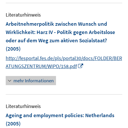
f
n
Literaturhinweis
e
Arbeitnehmerpolitik zwischen Wunsch und
n
Wirklichkeit
:
Harz IV - Politik gegen Arbeitslose
oder auf dem Weg zum aktiven Sozialstaat?
(2005)
http://fesportal.fes.de/pls/portal30/docs/FOLDER/BER
I
ATUNGSZENTRUM/WIPO/158.pdf
n
n
mehr Informationen
e
u
e
Literaturhinweis
m
F
Ageing and employment policies
:
Netherlands
e
(2005)
n