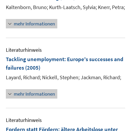
n
e
Kaltenborn, Bruno;
Kurth-Laatsch, Sylvia;
Knerr, Petra;
n
s
t
mehr Informationen
e
r
ö
Literaturhinweis
f
f
Tackling unemployment
:
Europe's successes and
n
failures
(2005)
e
Layard, Richard;
Nickell, Stephen;
Jackman, Richard;
n
mehr Informationen
Literaturhinweis
Fordern statt Fördern
:
ältere Arbeitslose unter