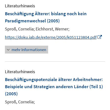
Literaturhinweis
Beschäftigung Älterer
:
bislang noch kein
Paradigmenwechsel
(2005)
Sproß, Cornelia;
Eichhorst, Werner;
I
https://doku.iab.de/externe/2005/k051123804.pdf
n
n
mehr Informationen
e
u
e
Literaturhinweis
m
F
Beschäftigungspotenziale älterer Arbeitnehmer
:
e
Beispiele und Strategien anderen Länder (Teil 1)
n
(2005)
s
t
Sproß, Cornelia;
e