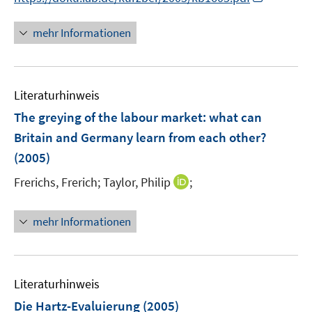
r
n
f
ö
n
n
mehr Informationen
f
e
e
f
u
n
n
e
e
Literaturhinweis
m
n
F
The greying of the labour market
:
what can
e
Britain and Germany learn from each other?
n
(2005)
s
t
I
Frerichs, Frerich;
Taylor, Philip
;
e
n
r
n
mehr Informationen
ö
e
f
u
f
e
n
m
Literaturhinweis
e
F
Die Hartz-Evaluierung
(2005)