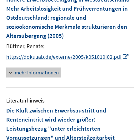
Mehr Arbeitslosigkeit und Frühverrentungen in
Ostdeutschland
:
regionale und
sozioökonomische Merkmale strukturieren den
Altersübergang
(2005)
Büttner, Renate;
I
https://doku.iab.de/externe/2005/k051010f02.pdf
n
n
mehr Informationen
e
u
e
Literaturhinweis
m
F
Die Kluft zwischen Erwerbsaustritt und
e
Renteneintritt wird wieder größer
:
n
Leistungsbezug "unter erleichterten
s
Voraussetzungen" und Altersteilzeitarbeit
t