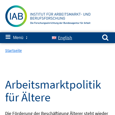
Springe
zum
Inhalt
Suchen nach:
≡
English
Menü
✘
Startseite
Arbeitsmarktpolitik
für Ältere
Die Förderung der Beschäftigung Älterer steht wieder