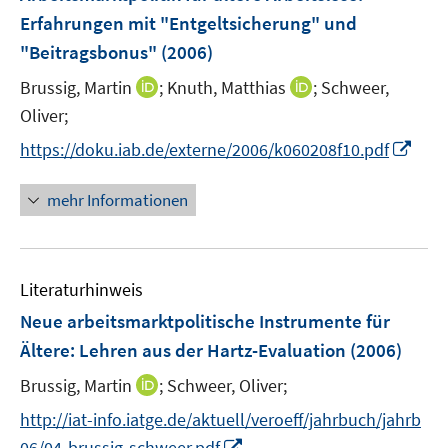
e
e
e
Erfahrungen mit "Entgeltsicherung" und
t
n
r
r
e
"Beitragsbonus"
(2006)
s
ö
ö
r
t
I
I
Brussig, Martin
;
Knuth, Matthias
;
Schweer,
f
f
ö
e
n
n
f
f
Oliver;
f
r
n
n
n
n
f
I
https://doku.iab.de/externe/2006/k060208f10.pdf
ö
e
e
e
e
n
n
f
u
u
n
n
e
n
mehr Informationen
f
e
e
n
e
n
m
m
u
e
F
F
e
n
e
e
Literaturhinweis
m
n
n
F
Neue arbeitsmarktpolitische Instrumente für
s
s
e
Ältere: Lehren aus der Hartz-Evaluation
(2006)
t
t
n
e
e
I
Brussig, Martin
;
Schweer, Oliver;
s
r
r
n
t
http://iat-info.iatge.de/aktuell/veroeff/jahrbuch/jahrb
ö
ö
n
e
I
f
f
06/04-brussig-schweer.pdf