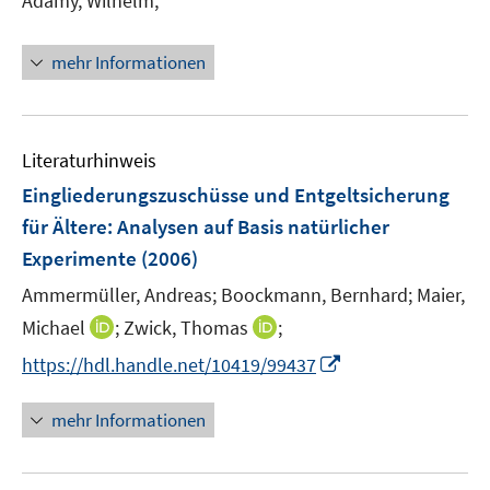
Adamy, Wilhelm;
r
ö
mehr Informationen
f
f
n
e
Literaturhinweis
n
Eingliederungszuschüsse und Entgeltsicherung
für Ältere
:
Analysen auf Basis natürlicher
Experimente
(2006)
Ammermüller, Andreas;
Boockmann, Bernhard;
Maier,
I
I
Michael
;
Zwick, Thomas
;
n
n
I
https://hdl.handle.net/10419/99437
n
n
n
e
e
n
mehr Informationen
u
u
e
e
e
u
m
m