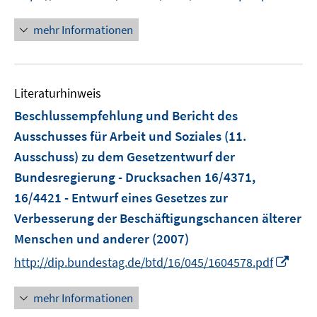
r
n
ö
n
mehr Informationen
f
e
f
u
n
e
e
Literaturhinweis
m
n
F
Beschlussempfehlung und Bericht des
e
Ausschusses für Arbeit und Soziales (11.
n
Ausschuss) zu dem Gesetzentwurf der
s
Bundesregierung - Drucksachen 16/4371,
t
e
16/4421 - Entwurf eines Gesetzes zur
r
Verbesserung der Beschäftigungschancen älterer
ö
Menschen und anderer
(2007)
f
I
http://dip.bundestag.de/btd/16/045/1604578.pdf
f
n
n
n
e
mehr Informationen
e
n