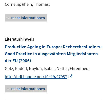
r
e
n
Cornelia;
Rhein, Thomas;
ö
r
n
f
ö
e
mehr Informationen
f
f
u
n
f
e
e
n
m
n
e
F
Literaturhinweis
n
e
Productive Ageing in Europa
:
Recherchestudie zu
n
Good Practice in ausgewählten Mitgliedstaaten
s
der EU
(2006)
t
e
Götz, Rudolf;
Naylon, Isabel;
Natter, Ehrenfried;
r
I
http://hdl.handle.net/10419/97957
ö
n
f
n
mehr Informationen
f
e
n
u
e
e
n