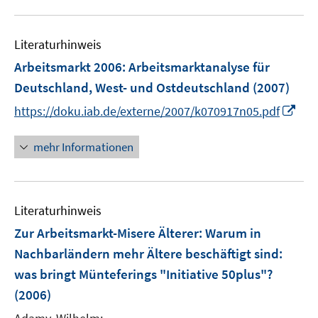
u
e
Literaturhinweis
m
F
Arbeitsmarkt 2006
:
Arbeitsmarktanalyse für
e
Deutschland, West- und Ostdeutschland
(2007)
n
I
https://doku.iab.de/externe/2007/k070917n05.pdf
s
n
t
n
mehr Informationen
e
e
r
u
ö
e
f
Literaturhinweis
m
f
F
Zur Arbeitsmarkt-Misere Älterer: Warum in
n
e
e
Nachbarländern mehr Ältere beschäftigt sind
:
n
n
was bringt Münteferings "Initiative 50plus"?
s
(2006)
t
e