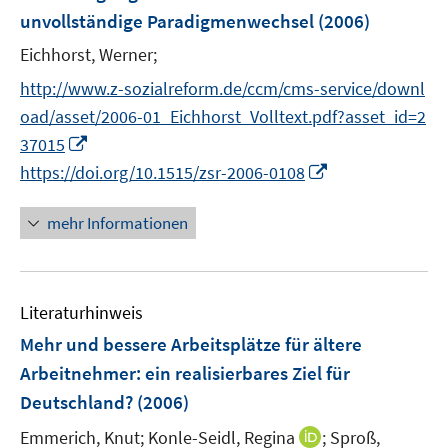
e
unvollständige Paradigmenwechsel
(2006)
n
Eichhorst, Werner;
s
t
http://www.z-sozialreform.de/ccm/cms-service/downl
e
oad/asset/2006-01_Eichhorst_Volltext.pdf?asset_id=2
r
I
37015
ö
n
I
https://doi.org/10.1515/zsr-2006-0108
f
n
n
f
e
n
mehr Informationen
n
u
e
e
e
u
n
m
e
F
Literaturhinweis
m
e
F
Mehr und bessere Arbeitsplätze für ältere
n
e
Arbeitnehmer
:
ein realisierbares Ziel für
s
n
Deutschland?
(2006)
t
s
e
t
I
Emmerich, Knut;
Konle-Seidl, Regina
;
Sproß,