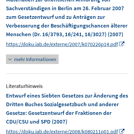
Sachverständigen in Berlin am 26. Februar 2007
zum Gesetzentwurf und zu Anträgen zur
Verbesserung der Beschäftigungschancen älterer
Menschen (Dr. 16/3793, 16/241, 16/3027)
(2007)
I
https://doku.iab.de/externe/2007/k070226p14.pdf
n
n
mehr Informationen
e
u
e
Literaturhinweis
m
F
Entwurf eines Siebten Gesetzes zur Änderung des
e
Dritten Buches Sozialgesetzbuch und anderer
n
Gesetze
:
Gesetzentwurf der Fraktionen der
s
CDU/CSU und SPD
(2007)
t
e
I
https://doku.iab.de/externe/2008/k080211p01.pdf