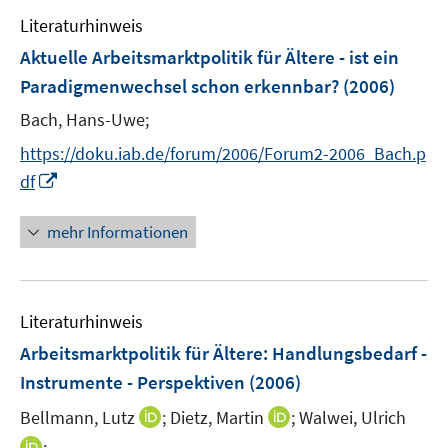
e
F
F
Literaturhinweis
m
e
e
F
Aktuelle Arbeitsmarktpolitik für Ältere - ist ein
n
n
e
Paradigmenwechsel schon erkennbar?
(2006)
s
s
n
t
t
Bach, Hans-Uwe;
s
e
e
t
https://doku.iab.de/forum/2006/Forum2-2006_Bach.p
r
r
e
I
df
ö
ö
r
n
f
f
ö
n
mehr Informationen
f
f
f
e
n
n
f
u
e
e
n
e
n
n
e
Literaturhinweis
m
n
F
Arbeitsmarktpolitik für Ältere
:
Handlungsbedarf -
e
Instrumente - Perspektiven
(2006)
n
I
I
Bellmann, Lutz
;
Dietz, Martin
;
Walwei, Ulrich
s
n
n
t
I
;