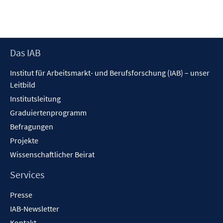
e
r
ö
f
f
Footer
Das IAB
n
Inhalt
Institut für Arbeitsmarkt- und Berufsforschung (IAB) – unser
e
Leitbild
n
Institutsleitung
Graduiertenprogramm
Befragungen
Projekte
Wissenschaftlicher Beirat
Services
Presse
IAB-Newsletter
Kontakt