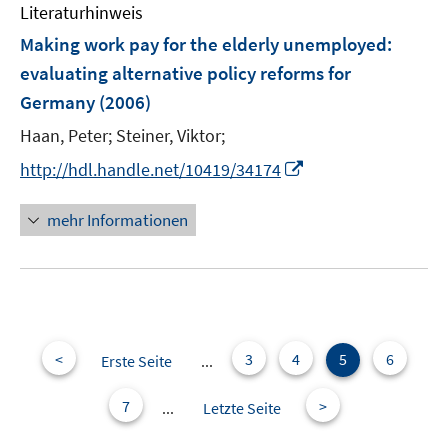
Literaturhinweis
m
F
Making work pay for the elderly unemployed
:
e
evaluating alternative policy reforms for
n
Germany
(2006)
s
t
Haan, Peter;
Steiner, Viktor;
e
I
http://hdl.handle.net/10419/34174
r
n
ö
n
mehr Informationen
f
e
f
u
n
e
e
m
n
F
e
<
3
4
5
6
Erste Seite
...
n
s
7
>
...
Letzte Seite
t