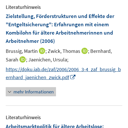
e
n
e
e
Literaturhinweis
m
n
n
F
Zielstellung, Förderstrukturen und Effekte der
s
s
e
"Entgeltsicherung"
:
Erfahrungen mit einem
t
t
n
e
e
Kombilohn für ältere Arbeitnehmerinnen und
s
r
r
Arbeitnehmer
(2006)
t
ö
ö
e
I
I
Brussig, Martin
;
Zwick, Thomas
;
Bernhard,
f
f
r
n
n
f
f
I
Sarah
;
Jaenichen, Ursula;
ö
n
n
n
n
n
f
https://doku.iab.de/zaf/2006/2006_3-4_zaf_brussig_b
e
e
e
e
n
f
I
ernhard_jaenichen_zwick.pdf
u
u
n
n
e
n
n
e
e
u
e
n
mehr Informationen
m
m
e
n
e
F
F
m
u
e
e
F
e
n
n
e
Literaturhinweis
m
s
s
n
F
Arbeitsmarktpolitik für ältere Arbeitslose
t
t
:
s