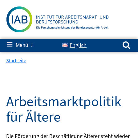
Springe
zum
Inhalt
Suchen nach:
≡
English
Menü
✘
Startseite
Arbeitsmarktpolitik
für Ältere
Die Förderung der Beschäftigung Älterer steht wieder