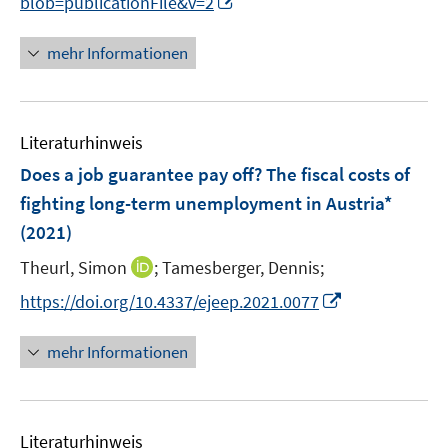
blob=publicationFile&v=2
n
n
mehr Informationen
e
u
e
Literaturhinweis
m
F
Does a job guarantee pay off? The fiscal costs of
e
fighting long-term unemployment in Austria*
n
(2021)
s
t
I
Theurl, Simon
;
Tamesberger, Dennis;
e
n
I
https://doi.org/10.4337/ejeep.2021.0077
r
n
n
ö
e
n
mehr Informationen
f
u
e
f
e
u
n
m
e
e
F
Literaturhinweis
m