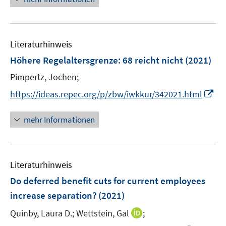
f
u
ö
e
n
n
f
e
f
u
e
e
n
m
f
e
n
n
e
F
n
Literaturhinweis
m
n
e
e
F
Höhere Regelaltersgrenze: 68 reicht nicht
(2021)
n
n
e
Pimpertz, Jochen;
s
n
t
I
s
https://ideas.repec.org/p/zbw/iwkkur/342021.html
e
n
t
r
n
e
mehr Informationen
ö
e
r
f
u
ö
f
e
f
n
Literaturhinweis
m
f
e
F
n
Do deferred benefit cuts for current employees
n
e
e
increase separation?
(2021)
n
n
I
Quinby, Laura D.;
Wettstein, Gal
;
s
n
t