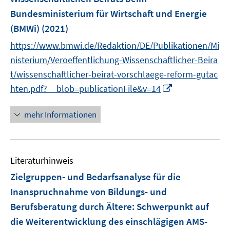
s
t
Bundesministerium für Wirtschaft und Energie
e
(BMWi)
(2021)
r
https://www.bmwi.de/Redaktion/DE/Publikationen/Mi
ö
nisterium/Veroeffentlichung-Wissenschaftlicher-Beira
f
t/wissenschaftlicher-beirat-vorschlaege-reform-gutac
f
n
I
hten.pdf?__blob=publicationFile&v=14
e
n
n
n
mehr Informationen
e
u
e
Literaturhinweis
m
F
Zielgruppen- und Bedarfsanalyse für die
e
Inanspruchnahme von Bildungs- und
n
Berufsberatung durch Ältere
:
Schwerpunkt auf
s
die Weiterentwicklung des einschlägigen AMS-
t