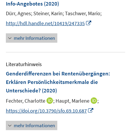
e
Info-Angebotes
(2020)
r
Dürr, Agnes;
Steiner, Karin;
Taschwer, Mario;
ö
I
http://hdl.handle.net/10419/247335
f
n
f
n
n
mehr Informationen
e
e
u
n
e
Literaturhinweis
m
F
Genderdifferenzen bei Rentenübergängen:
e
Erklären Persönlichkeitsmerkmale die
n
Unterschiede?
(2020)
s
t
I
I
Fechter, Charlotte
;
Haupt, Marlene
;
e
n
n
I
https://doi.org/10.3790/sfo.69.10.687
r
n
n
n
ö
e
e
n
mehr Informationen
f
u
u
e