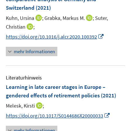
Switzerland
(2021)
I
I
Kuhn, Ursina
;
Grabka, Markus M.
;
Suter,
n
n
I
Christian
;
n
n
n
I
https://doi.org/10.1016/j.alcr.2020.100392
e
e
n
n
u
u
e
n
mehr Informationen
e
e
u
e
m
m
e
u
F
F
m
e
e
e
F
Literaturhinweis
m
n
n
e
F
Learning in late career stages in Europe –
s
s
n
e
t
t
gendered effects of retirement policies
(2021)
s
n
e
e
t
I
Melesk, Kirsti
;
s
r
r
e
n
t
I
https://doi.org/10.1017/S0144686X20000033
ö
ö
r
n
e
n
f
f
ö
e
r
n
f
f
mehr Informationen