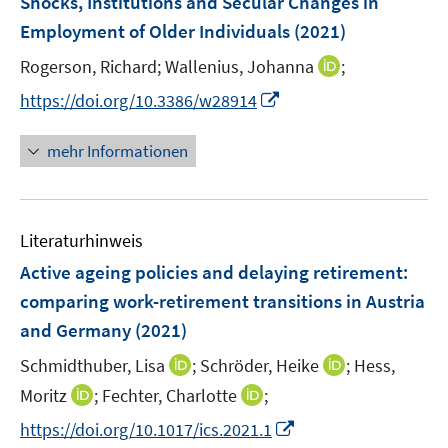
Shocks, Institutions and Secular Changes in
n
n
e
Employment of Older Individuals
(2021)
s
n
t
I
Rogerson, Richard;
Wallenius, Johanna
;
s
e
n
t
I
https://doi.org/10.3386/w28914
r
n
e
n
ö
e
r
n
mehr Informationen
f
u
ö
e
f
e
f
u
n
m
f
e
e
F
n
Literaturhinweis
m
n
e
e
F
Active ageing policies and delaying retirement:
n
n
e
comparing work-retirement transitions in Austria
s
n
and Germany
(2021)
t
s
e
t
I
I
Schmidthuber, Lisa
;
Schröder, Heike
;
Hess,
r
e
n
n
I
I
Moritz
;
Fechter, Charlotte
;
ö
r
n
n
n
n
f
I
https://doi.org/10.1017/ics.2021.1
ö
e
e
n
n