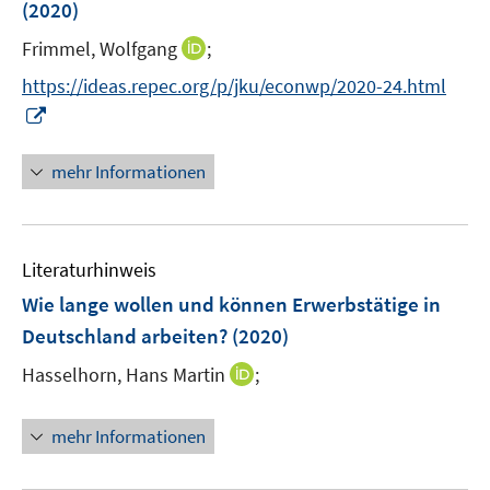
(2020)
s
t
I
Frimmel, Wolfgang
;
e
n
https://ideas.repec.org/p/jku/econwp/2020-24.html
r
n
I
ö
e
n
f
u
n
mehr Informationen
f
e
e
n
m
u
e
F
e
n
e
Literaturhinweis
m
n
F
Wie lange wollen und können Erwerbstätige in
s
e
Deutschland arbeiten?
(2020)
t
n
e
I
Hasselhorn, Hans Martin
;
s
r
n
t
ö
n
e
mehr Informationen
f
e
r
f
u
ö