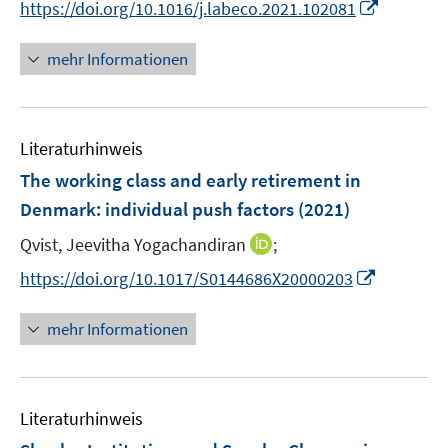
I
https://doi.org/10.1016/j.labeco.2021.102081
n
e
n
e
r
n
mehr Informationen
u
ö
e
e
f
u
m
f
e
F
n
Literaturhinweis
m
e
e
F
The working class and early retirement in
n
n
e
Denmark: individual push factors
(2021)
s
n
t
I
Qvist, Jeevitha Yogachandiran
;
s
e
n
t
I
https://doi.org/10.1017/S0144686X20000203
r
n
e
n
ö
e
r
n
mehr Informationen
f
u
ö
e
f
e
f
u
n
m
f
e
e
F
n
Literaturhinweis
m
n
e
e
F