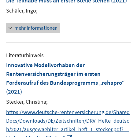
Die Teilhabe muss an erster Stelle stehen
(2021)
e
Schäfer, Ingo;
n
s
t
mehr Informationen
e
r
ö
Literaturhinweis
f
f
Innovative Modellvorhaben der
n
Rentenversicherungsträger im ersten
e
Förderaufruf des Bundesprogramms „rehapro“
n
(2021)
Stecker, Christina;
https://www.deutsche-rentenversicherung.de/Shared
Docs/Downloads/DE/Zeitschriften/DRV_Hefte_deutsc
h/2021/ausgewaehlter_artikel_heft_1_stecker.pdf?__
I