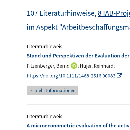
107 Literaturhinweise
,
8 IAB-Proj
im Aspekt "Arbeitbeschaffung
Literaturhinweis
Stand und Perspektiven der Evaluation der
Fitzenberger, Bernd
;
Hujer, Reinhard;
I
n
I
https://doi.org/10.1111/1468-2516.00083
n
n
mehr Informationen
e
n
u
e
e
u
m
e
Literaturhinweis
F
m
A microeconometric evaluation of the activ