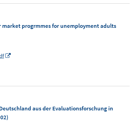
bour market progrmmes for unemployment adults
I
df
n
n
e
u
e
m
 Deutschland aus der Evaluationsforschung in
F
02)
e
n