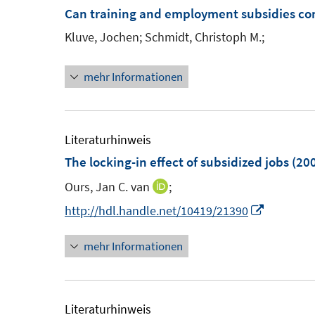
m
Can training and employment subsidies 
f
f
F
n
n
Kluve, Jochen;
Schmidt, Christoph M.;
e
e
e
n
n
n
mehr Informationen
s
t
e
Literaturhinweis
r
The locking-in effect of subsidized jobs
(20
ö
Ours, Jan C. van
;
I
f
n
f
I
http://hdl.handle.net/10419/21390
n
n
n
mehr Informationen
e
e
n
u
n
e
e
u
m
e
Literaturhinweis