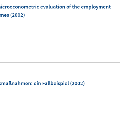
icroeconometric evaluation of the employment
mmes
(2002)
ungsmaßnahmen
:
ein Fallbeispiel
(2002)