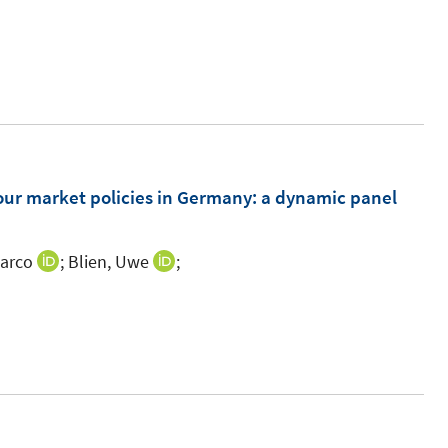
our market policies in Germany
:
a dynamic panel
Marco
;
Blien, Uwe
;
I
I
n
n
n
n
e
e
u
u
e
e
m
m