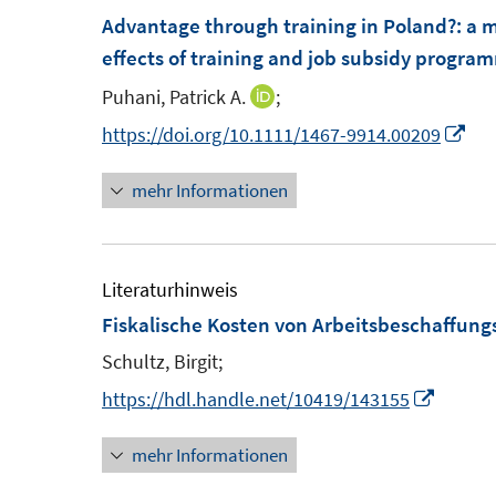
F
m
Advantage through training in Poland?
:
a m
e
F
effects of training and job subsidy progra
n
e
Puhani, Patrick A.
;
I
s
n
n
I
https://doi.org/10.1111/1467-9914.00209
t
s
n
n
e
t
mehr Informationen
e
n
r
e
u
e
ö
r
e
u
f
ö
m
e
Literaturhinweis
f
f
F
m
Fiskalische Kosten von Arbeitsbeschaff
n
f
e
F
e
Schultz, Birgit;
n
n
e
n
e
I
https://hdl.handle.net/10419/143155
s
n
n
n
t
s
mehr Informationen
n
e
t
e