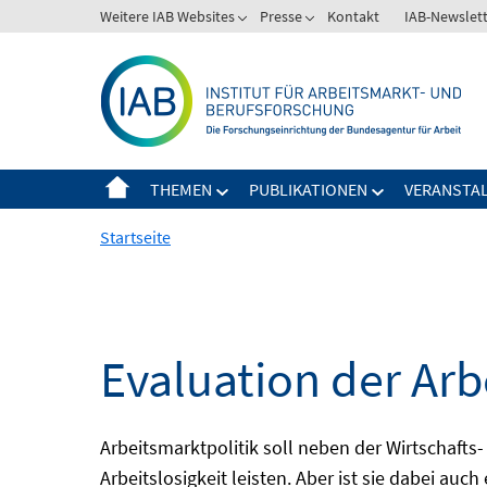
Springe
Weitere IAB Websites
Presse
Kontakt
IAB-Newslet
zum
Inhalt
THEMEN
PUBLIKATIONEN
VERANSTA
Startseite
Evaluation der Arb
Arbeitsmarktpolitik soll neben der Wirtschafts-
Arbeitslosigkeit leisten. Aber ist sie dabei au