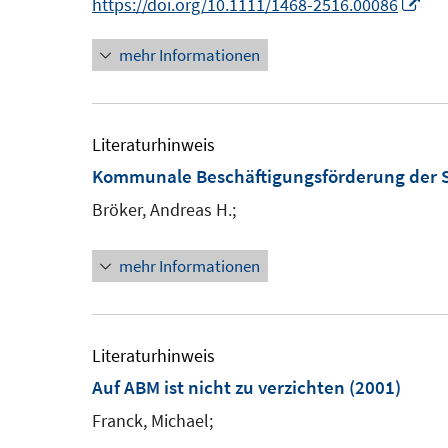
I
https://doi.org/10.1111/1468-2516.00086
t
n
n
e
mehr Informationen
e
n
r
u
e
ö
e
u
f
m
e
Literaturhinweis
f
F
m
Kommunale Beschäftigungsförderung der St
n
e
F
e
Bröker, Andreas H.;
n
e
n
s
n
mehr Informationen
t
s
e
t
r
e
Literaturhinweis
ö
r
Auf ABM ist nicht zu verzichten
(2001)
f
ö
f
Franck, Michael;
f
n