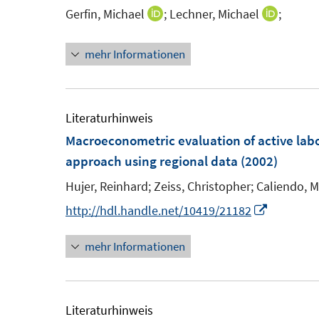
e
F
Gerfin, Michael
;
Lechner, Michael
;
I
I
n
e
n
n
s
n
mehr Informationen
n
n
t
s
e
e
e
t
u
u
r
e
e
e
Literaturhinweis
ö
r
m
m
Macroeconometric evaluation of active lab
f
ö
F
F
approach using regional data
(2002)
f
f
e
e
n
f
Hujer, Reinhard;
Zeiss, Christopher;
Caliendo, 
n
n
e
n
I
http://hdl.handle.net/10419/21182
s
s
n
e
n
t
t
n
mehr Informationen
n
e
e
e
r
r
u
ö
ö
e
Literaturhinweis
f
f