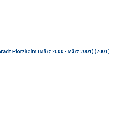
s
t
e
r
ö
f
adt Pforzheim (März 2000 - März 2001)
(2001)
f
n
e
n