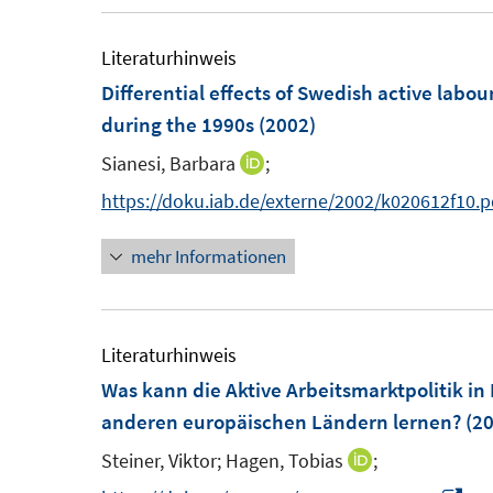
r
e
u
ö
r
e
Literaturhinweis
f
ö
m
Differential effects of Swedish active la
f
f
F
during the 1990s
(2002)
n
f
e
e
Sianesi, Barbara
;
n
I
n
n
e
n
https://doku.iab.de/externe/2002/k020612f10.p
s
n
n
t
mehr Informationen
e
e
u
r
e
ö
m
Literaturhinweis
f
F
Was kann die Aktive Arbeitsmarktpolitik in
f
e
anderen europäischen Ländern lernen?
(20
n
n
e
Steiner, Viktor;
Hagen, Tobias
;
I
s
n
n