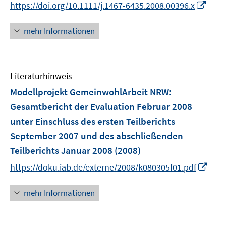
I
https://doi.org/10.1111/j.1467-6435.2008.00396.x
ö
ö
r
n
n
n
f
f
ö
e
e
n
f
f
mehr Informationen
f
u
u
e
n
n
f
e
e
u
e
e
n
m
m
e
n
n
e
F
F
Literaturhinweis
m
n
e
e
F
Modellprojekt GemeinwohlArbeit NRW
:
n
n
e
Gesamtbericht der Evaluation Februar 2008
s
s
n
unter Einschluss des ersten Teilberichts
t
t
s
e
e
September 2007 und des abschließenden
t
r
r
e
Teilberichts Januar 2008
(2008)
ö
ö
r
I
https://doku.iab.de/externe/2008/k080305f01.pdf
f
f
ö
n
f
f
f
n
mehr Informationen
n
n
f
e
e
e
n
u
n
n
e