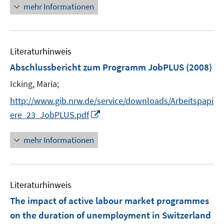
n
mehr Informationen
f
e
n
u
e
e
n
Literaturhinweis
m
F
Abschlussbericht zum Programm JobPLUS
(2008)
e
Icking, Maria;
n
s
http://www.gib.nrw.de/service/downloads/Arbeitspapi
t
I
ere_23_JobPLUS.pdf
e
n
r
n
mehr Informationen
ö
e
f
u
f
e
n
Literaturhinweis
m
e
F
The impact of active labour market programmes
n
e
on the duration of unemployment in Switzerland
n