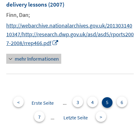
e
delivery lessons
(2007)
s
n
t
Finn, Dan;
s
e
t
http://webarchive.nationalarchives.gov.uk/201303140
r
e
10347/http://research.dwp.gov.uk/asd/asd5/rports200
ö
r
I
7-2008/rrep466.pdf
f
ö
n
f
f
n
n
mehr Informationen
f
e
e
n
u
n
e
e
n
m
F
e
<
3
4
5
6
Erste Seite
...
n
s
7
>
...
Letzte Seite
t
e
r