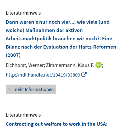
n
m
e
F
Literaturhinweis
m
e
F
Dann waren's nur noch vier...: wie viele (und
n
e
welche) Maßnahmen der aktiven
s
n
Arbeitsmarktpolitik brauchen wir noch?
:
t
Eine
s
e
Bilanz nach der Evaluation der Hartz-Reformen
t
r
e
(2007)
ö
r
I
Eichhorst, Werner;
Zimmermann, Klaus F.
;
f
ö
n
f
I
http://hdl.handle.net/10419/33809
f
n
n
n
f
e
e
n
n
mehr Informationen
u
n
e
e
e
u
n
m
e
F
Literaturhinweis
m
e
F
Contracting out welfare to work in the USA
:
n