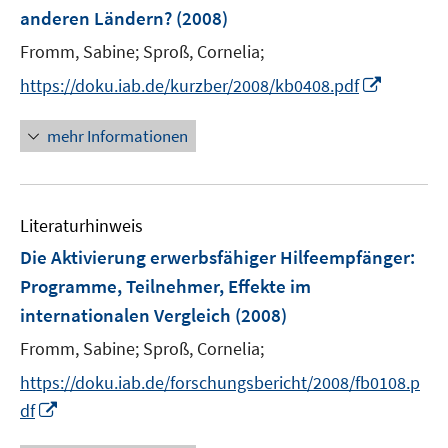
n
anderen Ländern?
t
(2008)
t
s
e
e
t
Fromm, Sabine;
Sproß, Cornelia;
r
r
e
I
https://doku.iab.de/kurzber/2008/kb0408.pdf
ö
ö
r
n
f
f
ö
n
mehr Informationen
f
f
f
e
n
n
f
u
e
e
n
e
n
n
e
Literaturhinweis
m
n
F
Die Aktivierung erwerbsfähiger Hilfeempfänger
:
e
Programme, Teilnehmer, Effekte im
n
internationalen Vergleich
(2008)
s
t
Fromm, Sabine;
Sproß, Cornelia;
e
https://doku.iab.de/forschungsbericht/2008/fb0108.p
r
I
df
ö
n
f