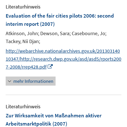
e
n
Literaturhinweis
m
F
Evaluation of the fair cities pilots 2006
:
second
e
interim report
(2007)
n
Atkinson, John;
Dewson, Sara;
Casebourne, Jo;
s
t
Tackey, Nii Djan;
e
http://webarchive.nationalarchives.gov.uk/201303140
r
10347/http://research.dwp.gov.uk/asd/asd5/rports200
ö
I
7-2008/rrep428.pdf
f
n
f
n
mehr Informationen
n
e
e
u
n
e
Literaturhinweis
m
F
Zur Wirksamkeit von Maßnahmen aktiver
e
Arbeitsmarktpolitik
(2007)