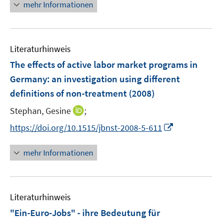
n
n
n
mehr Informationen
f
e
e
e
e
e
n
m
m
u
n
n
e
F
F
e
n
e
e
Literaturhinweis
m
n
n
F
The effects of active labor market programs in
s
s
e
Germany
:
an investigation using different
t
t
n
e
e
definitions of non-treatment
(2008)
s
r
r
t
I
Stephan, Gesine
;
ö
ö
e
n
I
f
f
https://doi.org/10.1515/jbnst-2008-5-611
r
n
n
f
f
ö
e
n
n
n
mehr Informationen
f
u
e
e
e
f
e
u
n
n
n
m
e
e
F
Literaturhinweis
m
n
e
F
"Ein-Euro-Jobs" - ihre Bedeutung für
n
e