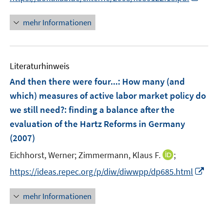
e
n
n
n
n
e
e
n
mehr Informationen
u
n
e
e
u
m
e
F
Literaturhinweis
m
e
F
And then there were four...: How many (and
n
e
which) measures of active labor market policy do
s
n
we still need?
:
finding a balance after the
t
s
e
evaluation of the Hartz Reforms in Germany
t
r
e
(2007)
ö
r
I
Eichhorst, Werner;
Zimmermann, Klaus F.
;
f
ö
n
f
I
https://ideas.repec.org/p/diw/diwwpp/dp685.html
f
n
n
n
f
e
e
n
n
mehr Informationen
u
n
e
e
e
u