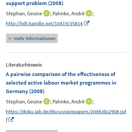
e
support problem
(2008)
s
r
t
I
I
Stephan, Gesine
;
Pahnke, André
;
ö
e
n
n
I
f
http://hdl.handle.net/10419/35814
r
n
n
n
f
ö
e
e
n
n
mehr Informationen
f
u
u
e
e
f
e
e
u
n
n
m
m
e
e
F
F
Literaturhinweis
m
n
e
e
F
A pairwise comparison of the effectiveness of
n
n
e
selected active labour market programmes in
s
s
n
Germany
(2008)
t
t
s
e
e
t
I
I
Stephan, Gesine
;
Pahnke, André
;
r
r
e
n
n
https://doku.iab.de/discussionpapers/2008/dp2908.pd
ö
ö
r
n
n
I
f
f
f
ö
e
e
n
f
f
f
u
u