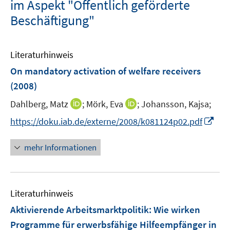
im Aspekt "Öffentlich geförderte
Beschäftigung"
Literaturhinweis
On mandatory activation of welfare receivers
(2008)
I
I
Dahlberg, Matz
;
Mörk, Eva
;
Johansson, Kajsa;
n
n
I
https://doku.iab.de/externe/2008/k081124p02.pdf
n
n
n
e
e
n
mehr Informationen
u
u
e
e
e
u
m
m
e
F
F
Literaturhinweis
m
e
e
F
Aktivierende Arbeitsmarktpolitik: Wie wirken
n
n
e
Programme für erwerbsfähige Hilfeempfänger in
s
s