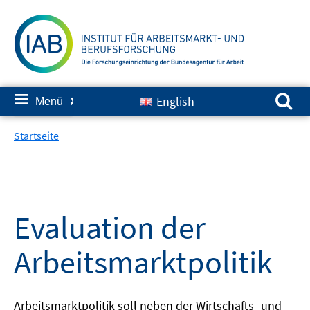
Springe
zum
Inhalt
Suchen nach:
≡
English
Menü
✘
Startseite
Evaluation der
Arbeitsmarktpolitik
Arbeitsmarktpolitik soll neben der Wirtschafts- und