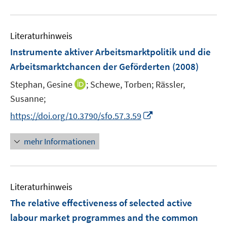
n
n
e
f
u
e
e
m
f
e
n
n
F
n
Literaturhinweis
m
e
e
F
Instrumente aktiver Arbeitsmarktpolitik und die
n
n
e
Arbeitsmarktchancen der Geförderten
(2008)
s
n
t
I
Stephan, Gesine
;
Schewe, Torben;
Rässler,
s
e
n
t
Susanne;
r
n
e
I
https://doi.org/10.3790/sfo.57.3.59
ö
e
r
n
f
u
ö
n
mehr Informationen
f
e
f
e
n
m
f
u
e
F
n
e
n
e
e
Literaturhinweis
m
n
n
F
The relative effectiveness of selected active
s
e
labour market programmes and the common
t
n