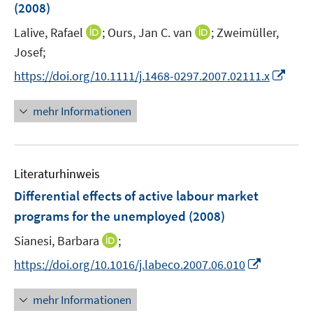
(2008)
s
t
I
I
Lalive, Rafael
;
Ours, Jan C. van
;
Zweimüller,
e
n
n
Josef;
r
n
n
I
https://doi.org/10.1111/j.1468-0297.2007.02111.x
ö
e
e
n
f
u
u
n
mehr Informationen
f
e
e
e
n
m
m
u
e
F
F
e
n
e
e
Literaturhinweis
m
n
n
F
Differential effects of active labour market
s
s
e
programs for the unemployed
(2008)
t
t
n
e
e
I
Sianesi, Barbara
;
s
r
r
n
t
I
https://doi.org/10.1016/j.labeco.2007.06.010
ö
ö
n
e
n
f
f
e
r
n
mehr Informationen
f
f
u
ö
e