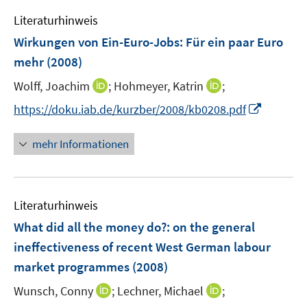
e
Literaturhinweis
m
F
Wirkungen von Ein-Euro-Jobs: Für ein paar Euro
e
mehr
(2008)
n
I
I
Wolff, Joachim
;
Hohmeyer, Katrin
;
s
n
n
t
I
https://doku.iab.de/kurzber/2008/kb0208.pdf
n
n
e
n
e
e
r
n
mehr Informationen
u
u
ö
e
e
e
f
u
m
m
f
e
F
F
n
Literaturhinweis
m
e
e
e
F
What did all the money do?
:
on the general
n
n
n
e
ineffectiveness of recent West German labour
s
s
n
market programmes
t
(2008)
t
s
e
e
t
I
I
Wunsch, Conny
;
Lechner, Michael
;
r
r
e
n
n