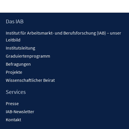
ö
f
f
Footer
Das IAB
n
Inhalt
Institut für Arbeitsmarkt- und Berufsforschung (IAB) – unser
e
Leitbild
n
Institutsleitung
Graduiertenprogramm
Befragungen
Projekte
Wissenschaftlicher Beirat
Services
Presse
IAB-Newsletter
Kontakt