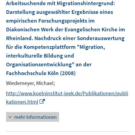
Arbeitsuchende mit Migrationshintergrund
:
s
n
Darstellung ausgewählter Ergebnisse eines
t
s
e
empirischen Forschungsprojekts im
t
r
e
Diakonischen Werk der Evangelischen Kirche im
ö
r
Rheinland. Nachdruck einer Sonderauswertung
f
ö
für die Kompetenzplattform "Migration,
f
f
n
interkulturelle Bildung und
f
e
Organisationsentwicklung" an der
n
n
e
Fachhochschule Köln
(2008)
n
Wiedemeyer, Michael;
http://www.koelninstitut-ipek.de/Publikationen/publi
I
kationen.html
n
n
mehr Informationen
e
u