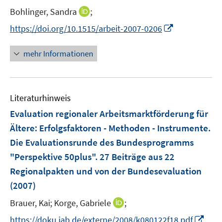
n
I
Bohlinger, Sandra
;
s
n
t
I
https://doi.org/10.1515/arbeit-2007-0206
n
e
n
e
r
n
mehr Informationen
u
ö
e
e
f
u
m
f
e
F
n
Literaturhinweis
m
e
e
F
Evaluation regionaler Arbeitsmarktförderung für
n
n
e
Ältere
:
Erfolgsfaktoren - Methoden - Instrumente.
s
n
Die Evaluationsrunde des Bundesprogramms
t
s
e
"Perspektive 50plus". 27 Beiträge aus 22
t
r
e
Regionalpakten und von der Bundesevaluation
ö
r
(2007)
f
ö
f
I
Brauer, Kai;
Korge, Gabriele
;
f
n
n
f
I
https://doku.iab.de/externe/2008/k080122f18.pdf