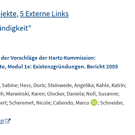
jekte
,
5 Externe Links
ändigkeit"
der Vorschläge der Hartz-Kommission
:
te, Modul 1e: Existenzgründungen. Bericht 2005
 Sabine;
Hess, Doris;
Steinwede, Angelika;
Kahle, Katrin;
ph;
Marwinski, Karen;
Glocker, Daniela;
Noll, Susanne;
ert;
Scheremet, Nicole;
Caliendo, Marco
;
Schneider,
I
n
n
I
df
e
n