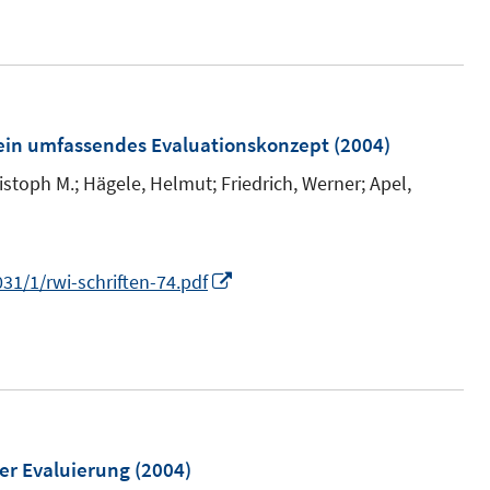
n
n
e
e
n
u
e
m
ein umfassendes Evaluationskonzept
(2004)
F
istoph M.;
Hägele, Helmut;
Friedrich, Werner;
Apel,
e
n
s
I
31/1/rwi-schriften-74.pdf
t
n
e
n
r
e
ö
u
f
m
e
f
m
er Evaluierung
(2004)
n