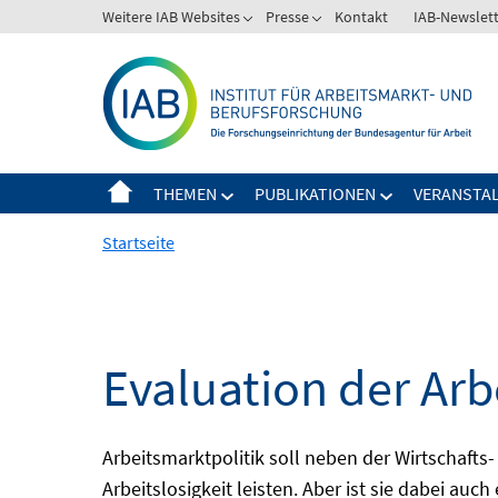
Springe
Weitere IAB Websites
Presse
Kontakt
IAB-Newslet
zum
Inhalt
THEMEN
PUBLIKATIONEN
VERANSTA
Startseite
Evaluation der Arb
Arbeitsmarktpolitik soll neben der Wirtschafts-
Arbeitslosigkeit leisten. Aber ist sie dabei au