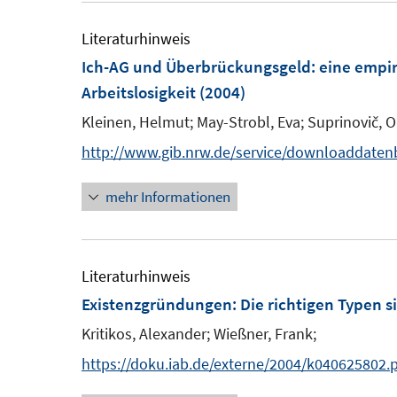
f
f
f
ö
ö
r
Literaturhinweis
n
n
f
f
f
ö
e
e
Ich-AG und Überbrückungsgeld
:
eine empi
n
f
f
f
n
n
Arbeitslosigkeit
e
(2004)
n
n
f
n
e
e
n
Kleinen, Helmut;
May-Strobl, Eva;
Suprinovič, O
n
n
e
http://www.gib.nrw.de/service/downloaddaten
n
mehr Informationen
Literaturhinweis
Existenzgründungen: Die richtigen Typen s
Kritikos, Alexander;
Wießner, Frank;
https://doku.iab.de/externe/2004/k040625802.