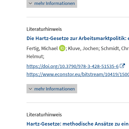
mehr Informationen
Literaturhinweis
Die Hartz-Gesetze zur Arbeitsmarktpolitik
:
Fertig, Michael
;
Kluve, Jochen;
Schmidt, Chr
I
Helmut;
n
n
I
https://doi.org/10.3790/978-3-428-51535-6
e
n
https://www.econstor.eu/bitstream/10419/1500
u
n
mehr Informationen
e
e
m
u
F
e
e
Literaturhinweis
n
F
Hartz-Gesetze
:
methodische Ansätze zu ein