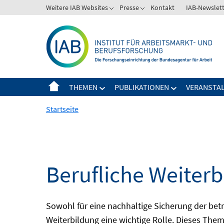
Springe
Weitere IAB Websites
Presse
Kontakt
IAB-Newslet
zum
Inhalt
THEMEN
PUBLIKATIONEN
VERANSTA
Startseite
Berufliche Weiter
Sowohl für eine nachhaltige Sicherung der betri
Weiterbildung eine wichtige Rolle. Dieses The