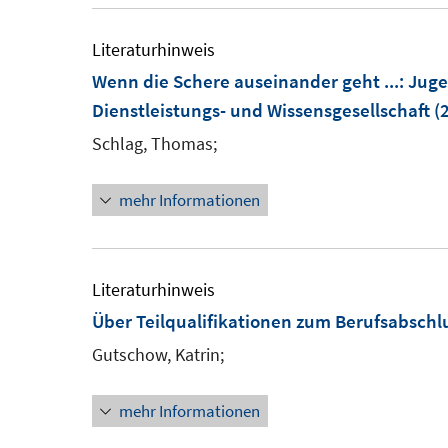
e
r
Literaturhinweis
ö
Wenn die Schere auseinander geht ...
:
Juge
f
Dienstleistungs- und Wissensgesellschaft
(
f
n
Schlag, Thomas;
e
n
mehr Informationen
Literaturhinweis
Über Teilqualifikationen zum Berufsabschl
Gutschow, Katrin;
mehr Informationen