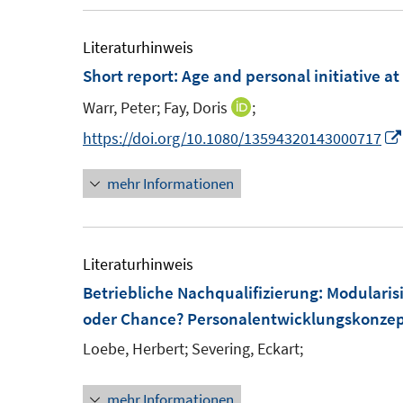
Literaturhinweis
Short report: Age and personal initiative a
Warr, Peter;
Fay, Doris
;
I
n
https://doi.org/10.1080/13594320143000717
n
mehr Informationen
e
u
e
m
Literaturhinweis
F
Betriebliche Nachqualifizierung
:
Modularis
e
oder Chance? Personalentwicklungskonzepte
n
Loebe, Herbert;
Severing, Eckart;
s
t
mehr Informationen