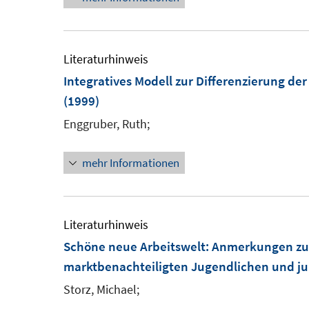
e
r
ö
Literaturhinweis
f
Integratives Modell zur Differenzierung de
f
(1999)
n
e
Enggruber, Ruth;
n
mehr Informationen
Literaturhinweis
Schöne neue Arbeitswelt
:
Anmerkungen zur 
marktbenachteiligten Jugendlichen und jun
Storz, Michael;