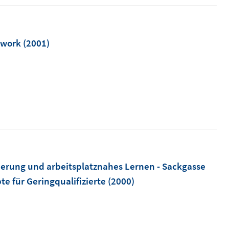
t work
(2001)
I
n
n
e
u
e
m
ierung und arbeitsplatznahes Lernen - Sackgasse
F
 für Geringqualifizierte
(2000)
e
n
s