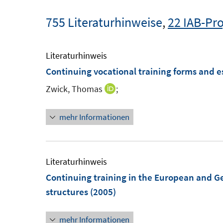
755 Literaturhinweise
,
22 IAB-Pro
Literaturhinweis
Continuing vocational training forms and 
Zwick, Thomas
;
I
n
mehr Informationen
n
e
u
e
Literaturhinweis
m
Continuing training in the European and G
F
structures
(2005)
e
n
mehr Informationen