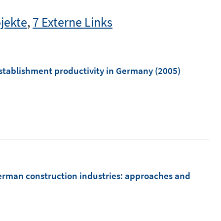
jekte
,
7 Externe Links
establishment productivity in Germany
(2005)
erman construction industries
:
approaches and