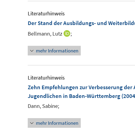
Literaturhinweis
Der Stand der Ausbildungs- und Weiterbild
Bellmann, Lutz
;
I
n
mehr Informationen
n
e
u
e
Literaturhinweis
m
Zehn Empfehlungen zur Verbesserung der 
F
Jugendlichen in Baden-Württemberg
(2004
e
Dann, Sabine;
n
s
mehr Informationen
t