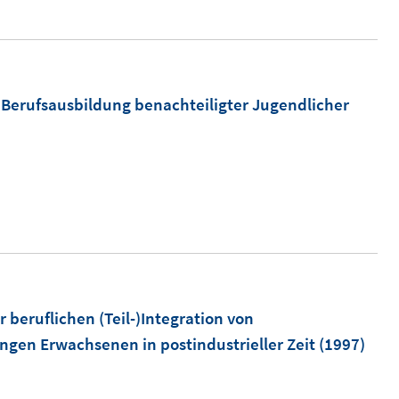
t
e
r
ö
r Berufsausbildung benachteiligter Jugendlicher
f
f
n
e
n
beruflichen (Teil-)Integration von
gen Erwachsenen in postindustrieller Zeit
(1997)