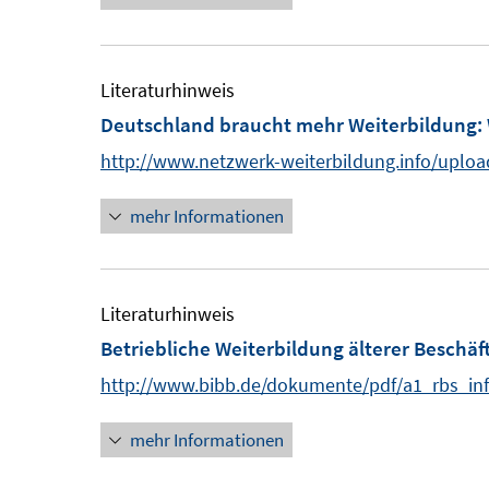
s
t
e
Literaturhinweis
r
Deutschland braucht mehr Weiterbildung
:
ö
http://www.netzwerk-weiterbildung.info/upl
f
f
mehr Informationen
n
e
n
Literaturhinweis
Betriebliche Weiterbildung älterer Beschäft
http://www.bibb.de/dokumente/pdf/a1_rbs_inf
mehr Informationen