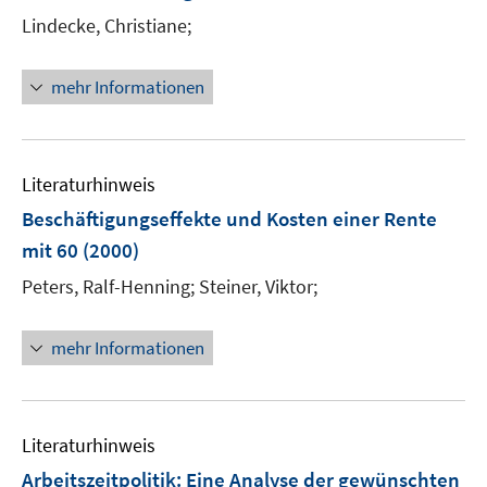
n
Lindecke, Christiane;
s
t
e
mehr Informationen
r
ö
f
Literaturhinweis
f
n
Beschäftigungseffekte und Kosten einer Rente
e
mit 60
(2000)
n
Peters, Ralf-Henning;
Steiner, Viktor;
mehr Informationen
Literaturhinweis
Arbeitszeitpolitik: Eine Analyse der gewünschten