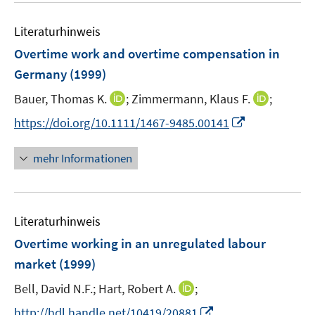
r
ö
Literaturhinweis
f
Overtime work and overtime compensation in
f
n
Germany
(1999)
e
I
I
Bauer, Thomas K.
;
Zimmermann, Klaus F.
;
n
n
n
I
https://doi.org/10.1111/1467-9485.00141
n
n
n
e
e
n
mehr Informationen
u
u
e
e
e
u
m
m
e
F
F
Literaturhinweis
m
e
e
F
Overtime working in an unregulated labour
n
n
e
market
(1999)
s
s
n
t
t
I
Bell, David N.F.;
Hart, Robert A.
;
s
e
e
n
t
I
http://hdl.handle.net/10419/20881