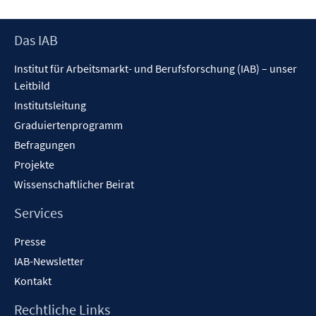
Footer
Das IAB
Inhalt
Institut für Arbeitsmarkt- und Berufsforschung (IAB) – unser
Leitbild
Institutsleitung
Graduiertenprogramm
Befragungen
Projekte
Wissenschaftlicher Beirat
Services
Presse
IAB-Newsletter
Kontakt
Rechtliche Links