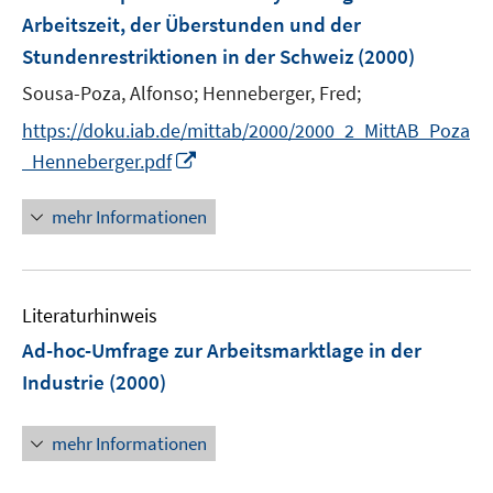
Arbeitszeit, der Überstunden und der
Stundenrestriktionen in der Schweiz
(2000)
Sousa-Poza, Alfonso;
Henneberger, Fred;
https://doku.iab.de/mittab/2000/2000_2_MittAB_Poza
I
_Henneberger.pdf
n
n
mehr Informationen
e
u
e
Literaturhinweis
m
F
Ad-hoc-Umfrage zur Arbeitsmarktlage in der
e
Industrie
(2000)
n
s
mehr Informationen
t
e