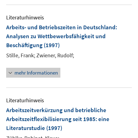
u
e
m
Literaturhinweis
F
Arbeits- und Betriebszeiten in Deutschland
:
e
Analysen zu Wettbewerbsfähigkeit und
n
Beschäftigung
(1997)
s
t
Stille, Frank;
Zwiener, Rudolf;
e
r
mehr Informationen
ö
f
f
n
Literaturhinweis
e
Arbeitszeitverkürzung und betriebliche
n
Arbeitszeitflexibilisierung seit 1985
:
eine
Literaturstudie
(1997)