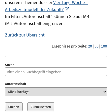
unserem Themendossier
Vier-Tage-Woche –
In
Arbeitszeitmodell der Zukunft?
neuem
Im Filter „Autorenschaft“ können Sie auf IAB-
Fenster
(Mit-)Autorenschaft eingrenzen.
öffnen
Zurück zur Übersicht
Ergebnisse pro Seite:
20
|
50
|
100
Suche
Autorenschaft