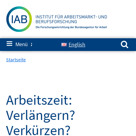
Springe
zum
Inhalt
Suchen nach:
≡
English
Menü
✘
Startseite
Arbeitszeit:
Verlängern?
Verkürzen?