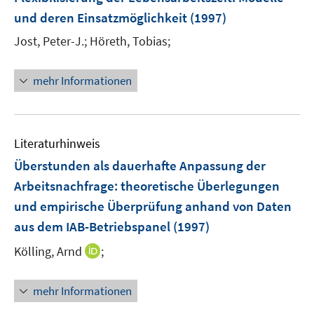
und deren Einsatzmöglichkeit
(1997)
Jost, Peter-J.;
Höreth, Tobias;
mehr Informationen
Literaturhinweis
Überstunden als dauerhafte Anpassung der
Arbeitsnachfrage
:
theoretische Überlegungen
und empirische Überprüfung anhand von Daten
aus dem IAB-Betriebspanel
(1997)
I
Kölling, Arnd
;
n
n
mehr Informationen
e