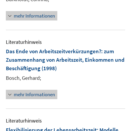
e
r
mehr Informationen
ö
f
f
n
Literaturhinweis
e
Das Ende von Arbeitszeitverkürzungen?
:
zum
n
Zusammenhang von Arbeitszeit, Einkommen und
Beschäftigung
(1998)
Bosch, Gerhard;
mehr Informationen
Literaturhinweis
Flexibilisierung der Lebensarbeitszeit
:
Modelle