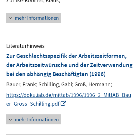
Zühlke-Robinet, Klaus;
mehr Informationen
Literaturhinweis
Zur Geschlechtsspezifik der Arbeitszeitformen,
der Arbeitszeitwünsche und der Zeitverwendung
bei den abhängig Beschäftigten
(1996)
Bauer, Frank;
Schilling, Gabi;
Groß, Hermann;
https://doku.iab.de/mittab/1996/1996_3_MittAB_Bau
I
er_Gross_Schilling.pdf
n
n
mehr Informationen
e
u