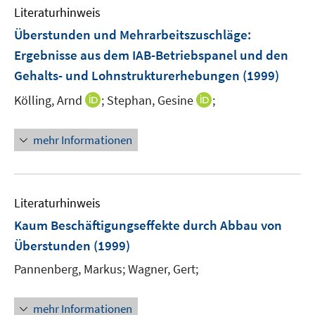
n
e
F
Literaturhinweis
s
n
e
t
Überstunden und Mehrarbeitszuschläge
:
s
n
e
t
Ergebnisse aus dem IAB-Betriebspanel und den
s
r
e
Gehalts- und Lohnstrukturerhebungen
(1999)
t
ö
r
e
I
I
Kölling, Arnd
f
;
Stephan, Gesine
;
ö
r
n
n
f
f
ö
n
n
n
f
mehr Informationen
f
e
e
e
n
f
u
u
n
e
n
e
e
n
e
m
m
Literaturhinweis
n
F
F
Kaum Beschäftigungseffekte durch Abbau von
e
e
Überstunden
(1999)
n
n
s
s
Pannenberg, Markus;
Wagner, Gert;
t
t
e
e
mehr Informationen