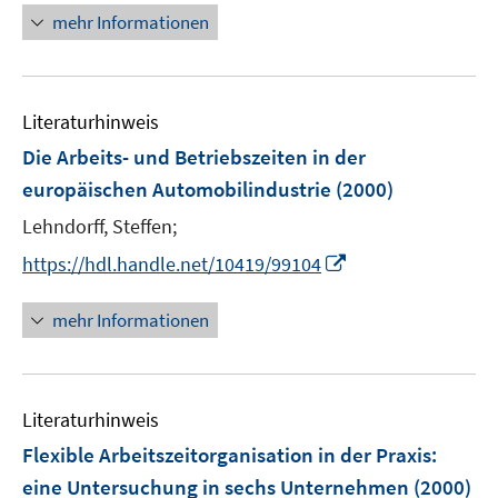
mehr Informationen
Literaturhinweis
Die Arbeits- und Betriebszeiten in der
europäischen Automobilindustrie
(2000)
Lehndorff, Steffen;
I
https://hdl.handle.net/10419/99104
n
n
mehr Informationen
e
u
e
Literaturhinweis
m
F
Flexible Arbeitszeitorganisation in der Praxis
:
e
eine Untersuchung in sechs Unternehmen
(2000)