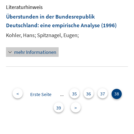
e
Literaturhinweis
m
F
Überstunden in der Bundesrepublik
e
Deutschland
:
eine empirische Analyse
(1996)
n
Kohler, Hans;
Spitznagel, Eugen;
s
t
e
mehr Informationen
r
ö
f
f
n
e
<
35
36
37
38
Erste Seite
...
n
39
>