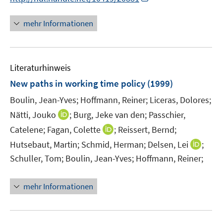
r
r
n
e
n
ö
ö
e
r
n
mehr Informationen
f
f
u
ö
e
f
f
e
f
u
n
n
m
f
e
e
e
F
n
Literaturhinweis
m
n
n
e
e
F
New paths in working time policy
(1999)
n
n
e
Boulin, Jean-Yves;
Hoffmann, Reiner;
s
Liceras, Dolores;
n
t
I
Nätti, Jouko
;
Burg, Jeke van den;
Passchier,
s
e
n
t
I
Catelene;
Fagan, Colette
;
Reissert, Bernd;
r
n
e
n
I
Hutsebaut, Martin;
Schmid, Herman;
Delsen, Lei
;
ö
e
r
n
n
Schuller, Tom;
Boulin, Jean-Yves;
Hoffmann, Reiner;
f
u
ö
e
n
f
e
f
u
e
n
m
mehr Informationen
f
e
u
e
F
n
m
e
n
e
e
F
m
n