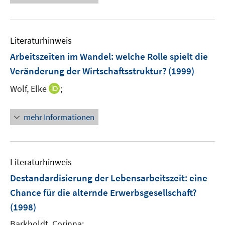
r
r
ö
ö
f
f
f
f
Literaturhinweis
n
n
Arbeitszeiten im Wandel
:
welche Rolle spielt die
e
e
Veränderung der Wirtschaftsstruktur?
(1999)
n
n
I
Wolf, Elke
;
n
n
mehr Informationen
e
u
e
m
Literaturhinweis
F
Destandardisierung der Lebensarbeitszeit
:
eine
e
Chance für die alternde Erwerbsgesellschaft?
n
(1998)
s
t
Barkholdt, Corinna;