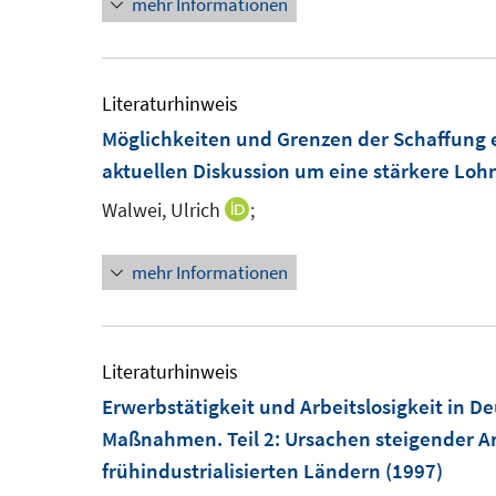
mehr Informationen
ö
f
f
Literaturhinweis
n
Möglichkeiten und Grenzen der Schaffung e
e
aktuellen Diskussion um eine stärkere Loh
n
Walwei, Ulrich
;
I
n
mehr Informationen
n
e
u
e
Literaturhinweis
m
Erwerbstätigkeit und Arbeitslosigkeit in D
F
Maßnahmen. Teil 2: Ursachen steigender Ar
e
frühindustrialisierten Ländern
(1997)
n