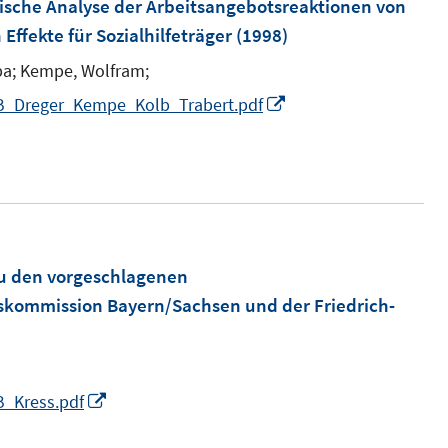
m
ische Analyse der Arbeitsangebotsreaktionen von
f
F
Effekte für Sozialhilfeträger
(1998)
n
e
e
ba;
Kempe, Wolfram;
n
n
I
AB_Dreger_Kempe_Kolb_Trabert.pdf
s
n
t
n
e
e
r
u
ö
e
f
m
zu den vorgeschlagenen
f
F
kommission Bayern/Sachsen und der Friedrich-
n
e
e
n
n
s
I
B_Kress.pdf
t
n
e