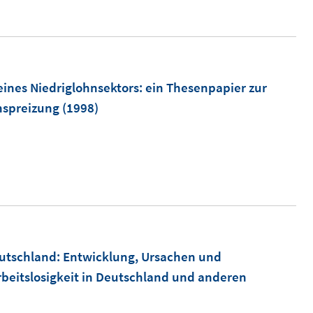
n
r
e
ö
u
f
e
f
m
ines Niedriglohnsektors
:
ein Thesenpapier zur
n
F
nspreizung
(1998)
e
e
n
n
s
t
e
r
ö
eutschland
:
Entwicklung, Ursachen und
f
beitslosigkeit in Deutschland und anderen
f
n