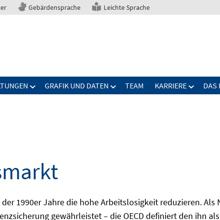
ter
Gebärdensprache
Leichte Sprache
LTUNGEN
GRAFIK UND DATEN
TEAM
KARRIERE
DAS 
smarkt
er 1990er Jahre die hohe Arbeitslosigkeit reduzieren. Als Ni
nzsicherung gewährleistet – die OECD definiert den ihn als