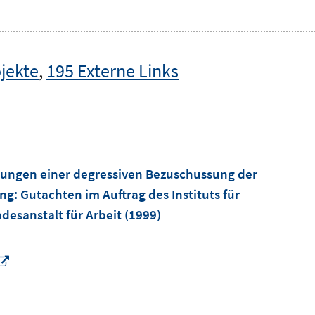
jekte
,
195 Externe Links
rkungen einer degressiven Bezuschussung der
ung
:
Gutachten im Auftrag des Instituts für
desanstalt für Arbeit
(1999)
I
n
n