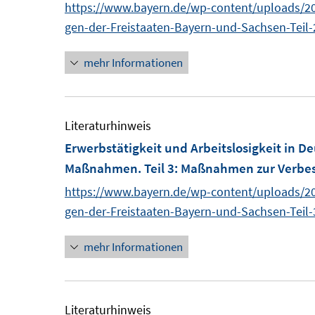
https://www.bayern.de/wp-content/uploads/2
s
gen-der-Freistaaten-Bayern-und-Sachsen-Teil-
t
e
mehr Informationen
r
ö
f
Literaturhinweis
f
Erwerbstätigkeit und Arbeitslosigkeit in D
n
Maßnahmen. Teil 3: Maßnahmen zur Verbes
e
https://www.bayern.de/wp-content/uploads/2
n
gen-der-Freistaaten-Bayern-und-Sachsen-Teil-
mehr Informationen
Literaturhinweis