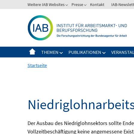
Springe
Weitere IAB Websites
Presse
Kontakt
IAB-Newslet
zum
Inhalt
THEMEN
PUBLIKATIONEN
VERANSTA
Startseite
Niedriglohnarbeit
Der Ausbau des Niedriglohnsektors sollte Ende d
Vollzeitbeschäftigung keine angemessene Existe