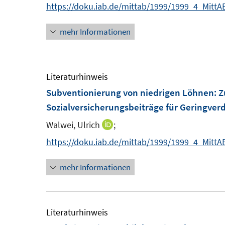
https://doku.iab.de/mittab/1999/1999_4_MittA
mehr Informationen
Literaturhinweis
Subventionierung von niedrigen Löhnen: Z
Sozialversicherungsbeiträge für Geringver
Walwei, Ulrich
;
I
n
https://doku.iab.de/mittab/1999/1999_4_MittA
n
mehr Informationen
e
u
e
m
Literaturhinweis
F