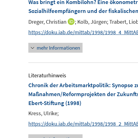
Was bringt ein Kombilohn? Eine ökonometr
e
Sozialhilfeempfängern und der fiskalischen 
n
Dreger, Christian
;
Kolb, Jürgen;
Trabert, Lio
I
s
n
https://doku.iab.de/mittab/1998/1998_4_Mitt
t
n
e
mehr Informationen
e
r
u
ö
e
f
m
Literaturhinweis
f
F
Chronik der Arbeitsmarktpolitik: Synopse 
n
e
Maßnahmen/Reformprojekten der Zukunfts
e
n
Ebert-Stiftung
(1998)
n
s
Kress, Ulrike;
t
https://doku.iab.de/mittab/1998/1998_2_MittA
e
r