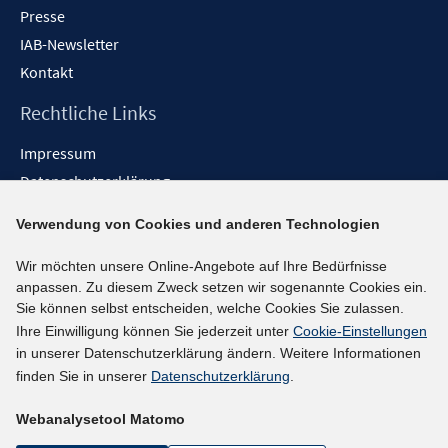
Presse
IAB-Newsletter
Kontakt
Rechtliche Links
Impressum
Datenschutzerklärung
Erklärung zur Barrierefreiheit
Verwendung von Cookies und anderen Technologien
Barrieren melden
Wir möchten unsere Online-Angebote auf Ihre Bedürfnisse
Social-Media-Kanäle
anpassen. Zu diesem Zweck setzen wir sogenannte Cookies ein.
Sie können selbst entscheiden, welche Cookies Sie zulassen.
BlueSky
Ihre Einwilligung können Sie jederzeit unter
Cookie-Einstellungen
YouTube
in unserer Datenschutzerklärung ändern. Weitere Informationen
LinkedIn
finden Sie in unserer
Datenschutzerklärung
.
XING
Webanalysetool Matomo
kununu