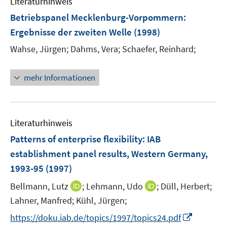
Literaturhinweis
Betriebspanel Mecklenburg-Vorpommern
:
Ergebnisse der zweiten Welle
(1998)
Wahse, Jürgen;
Dahms, Vera;
Schaefer, Reinhard;
mehr Informationen
Literaturhinweis
Patterns of enterprise flexibility
:
IAB
establishment panel results, Western Germany,
1993-95
(1997)
I
I
Bellmann, Lutz
;
Lehmann, Udo
;
Düll, Herbert;
n
n
Lahner, Manfred;
Kühl, Jürgen;
n
n
I
https://doku.iab.de/topics/1997/topics24.pdf
e
e