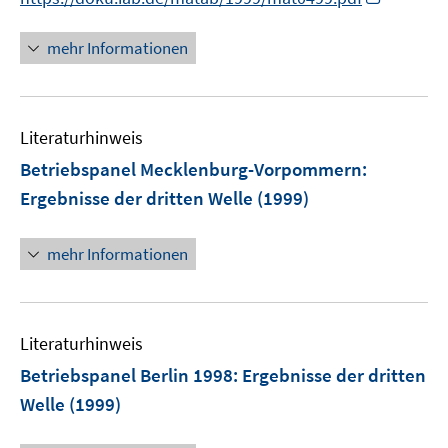
n
n
mehr Informationen
e
u
e
Literaturhinweis
m
F
Betriebspanel Mecklenburg-Vorpommern
:
e
Ergebnisse der dritten Welle
(1999)
n
s
mehr Informationen
t
e
r
ö
Literaturhinweis
f
Betriebspanel Berlin 1998
:
Ergebnisse der dritten
f
n
Welle
(1999)
e