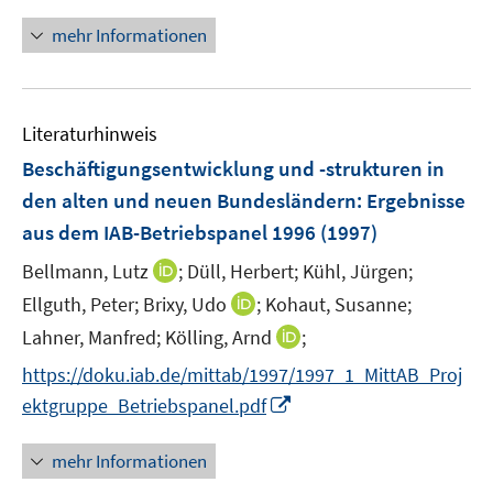
n
u
u
n
mehr Informationen
e
e
e
m
m
u
F
F
e
e
e
Literaturhinweis
m
n
n
F
Beschäftigungsentwicklung und -strukturen in
s
s
e
den alten und neuen Bundesländern
:
Ergebnisse
t
t
n
e
e
aus dem IAB-Betriebspanel 1996
(1997)
s
r
r
t
I
Bellmann, Lutz
;
Düll, Herbert;
Kühl, Jürgen;
ö
ö
e
n
I
Ellguth, Peter;
Brixy, Udo
;
Kohaut, Susanne;
f
f
r
n
n
f
f
I
Lahner, Manfred;
Kölling, Arnd
;
ö
e
n
n
n
n
f
https://doku.iab.de/mittab/1997/1997_1_MittAB_Proj
u
e
e
e
n
f
e
I
ektgruppe_Betriebspanel.pdf
u
n
n
e
n
m
n
e
u
e
F
n
mehr Informationen
m
e
n
e
e
F