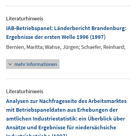
m
n
u
e
F
s
e
n
e
Literaturhinweis
t
m
s
n
e
F
IAB-Betriebspanel: Länderbericht Brandenburg
t
:
s
r
e
e
Ergebnisse der ersten Welle 1996
(1997)
t
ö
n
r
e
Bernien, Maritta;
Wahse, Jürgen;
Schaefer, Reinhard;
f
s
ö
r
f
t
f
ö
n
e
mehr Informationen
f
f
e
r
n
f
n
ö
e
n
f
n
e
Literaturhinweis
f
n
n
Analysen zur Nachfrageseite des Arbeitsmarktes
e
mit Betriebspaneldaten aus Erhebungen der
n
amtlichen Industriestatistik
:
ein Überblick über
Ansätze und Ergebnisse für niedersächsiche