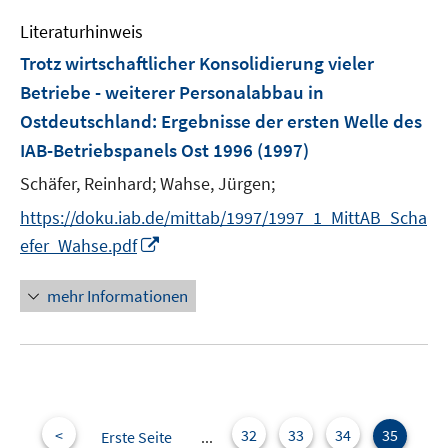
e
Literaturhinweis
n
Trotz wirtschaftlicher Konsolidierung vieler
Betriebe - weiterer Personalabbau in
Ostdeutschland
:
Ergebnisse der ersten Welle des
IAB-Betriebspanels Ost 1996
(1997)
Schäfer, Reinhard;
Wahse, Jürgen;
https://doku.iab.de/mittab/1997/1997_1_MittAB_Scha
I
efer_Wahse.pdf
n
n
mehr Informationen
e
u
e
m
F
e
<
32
33
34
35
Erste Seite
...