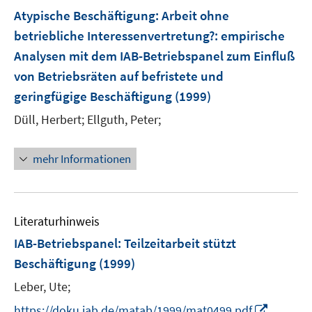
F
Atypische Beschäftigung: Arbeit ohne
e
betriebliche Interessenvertretung?
:
empirische
n
Analysen mit dem IAB-Betriebspanel zum Einfluß
s
von Betriebsräten auf befristete und
t
e
geringfügige Beschäftigung
(1999)
r
Düll, Herbert;
Ellguth, Peter;
ö
f
mehr Informationen
f
n
e
n
Literaturhinweis
IAB-Betriebspanel
:
Teilzeitarbeit stützt
Beschäftigung
(1999)
Leber, Ute;
I
https://doku.iab.de/matab/1999/mat0499.pdf