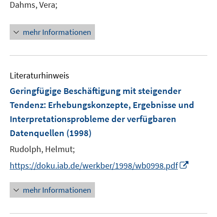
Dahms, Vera;
mehr Informationen
Literaturhinweis
Geringfügige Beschäftigung mit steigender
Tendenz
:
Erhebungskonzepte, Ergebnisse und
Interpretationsprobleme der verfügbaren
Datenquellen
(1998)
Rudolph, Helmut;
I
https://doku.iab.de/werkber/1998/wb0998.pdf
n
n
mehr Informationen
e
u