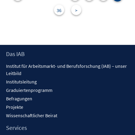
n
s
36
>
t
e
r
ö
f
Footer
Das IAB
f
Inhalt
n
Institut für Arbeitsmarkt- und Berufsforschung (IAB) – unser
e
Leitbild
n
Institutsleitung
Graduiertenprogramm
Befragungen
Projekte
Wissenschaftlicher Beirat
Services