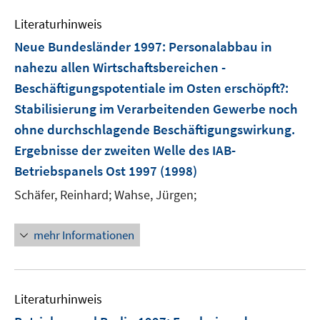
e
Literaturhinweis
m
F
Neue Bundesländer 1997: Personalabbau in
e
nahezu allen Wirtschaftsbereichen -
n
Beschäftigungspotentiale im Osten erschöpft?
:
s
Stabilisierung im Verarbeitenden Gewerbe noch
t
e
ohne durchschlagende Beschäftigungswirkung.
r
Ergebnisse der zweiten Welle des IAB-
ö
Betriebspanels Ost 1997
(1998)
f
Schäfer, Reinhard;
Wahse, Jürgen;
f
n
e
mehr Informationen
n
Literaturhinweis