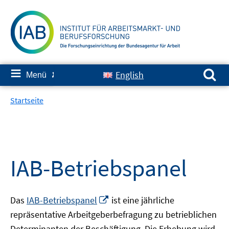
Springe
zum
Inhalt
Suchen nach:
≡
English
Menü
✘
Startseite
IAB-Betriebspanel
In
Das
IAB-Betriebspanel
ist eine jährliche
neuem
repräsentative Arbeitgeberbefragung zu betrieblichen
Fenster
Determinanten der Beschäftigung. Die Erhebung wird