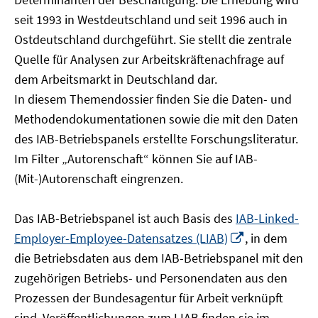
öffnen
seit 1993 in Westdeutschland und seit 1996 auch in
Ostdeutschland durchgeführt. Sie stellt die zentrale
Quelle für Analysen zur Arbeitskräftenachfrage auf
dem Arbeitsmarkt in Deutschland dar.
In diesem Themendossier finden Sie die Daten- und
Methodendokumentationen sowie die mit den Daten
des IAB-Betriebspanels erstellte Forschungsliteratur.
Im Filter „Autorenschaft“ können Sie auf IAB-
(Mit-)Autorenschaft eingrenzen.
Das IAB-Betriebspanel ist auch Basis des
IAB-Linked-
In
Employer-Employee-Datensatzes (LIAB)
, in dem
neuem
die Betriebsdaten aus dem IAB-Betriebspanel mit den
Fenster
zugehörigen Betriebs- und Personendaten aus den
öffnen
Prozessen der Bundesagentur für Arbeit verknüpft
sind. Veröffentlichungen zum LIAB finden sie im