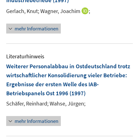
Industriebetriebe
(1997)
I
Gerlach, Knut;
Wagner, Joachim
;
n
n
mehr Informationen
e
u
e
m
Literaturhinweis
F
Weiterer Personalabbau in Ostdeutschland trotz
e
wirtschaftlicher Konsolidierung vieler Betriebe
:
n
Ergebnisse der ersten Welle des IAB-
s
t
Betriebspanels Ost 1996
(1997)
e
Schäfer, Reinhard;
Wahse, Jürgen;
r
ö
mehr Informationen
f
f
n