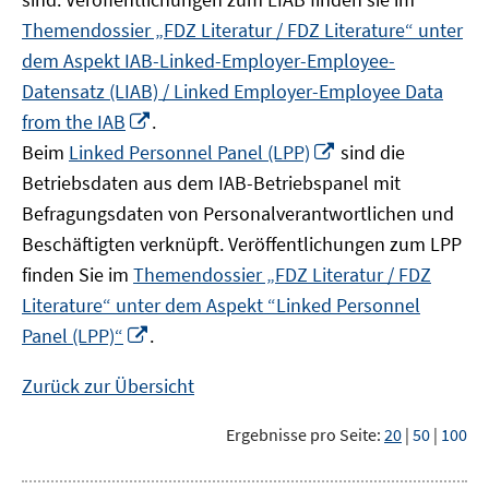
Themendossier „FDZ Literatur / FDZ Literature“ unter
dem Aspekt IAB-Linked-Employer-Employee-
Datensatz (LIAB) / Linked Employer-Employee Data
In
from the IAB
.
neuem
In
Beim
Linked Personnel Panel (LPP)
sind die
Fenster
neuem
Betriebsdaten aus dem IAB-Betriebspanel mit
öffnen
Fenster
Befragungsdaten von Personalverantwortlichen und
öffnen
Beschäftigten verknüpft. Veröffentlichungen zum LPP
finden Sie im
Themendossier „FDZ Literatur / FDZ
Literature“ unter dem Aspekt “Linked Personnel
In
Panel (LPP)“
.
neuem
Fenster
Zurück zur Übersicht
öffnen
Ergebnisse pro Seite:
20
|
50
|
100