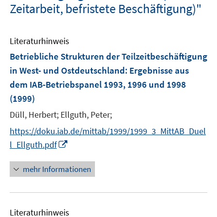
Zeitarbeit, befristete Beschäftigung)"
Literaturhinweis
Betriebliche Strukturen der Teilzeitbeschäftigung
in West- und Ostdeutschland
:
Ergebnisse aus
dem IAB-Betriebspanel 1993, 1996 und 1998
(1999)
Düll, Herbert;
Ellguth, Peter;
https://doku.iab.de/mittab/1999/1999_3_MittAB_Duel
I
l_Ellguth.pdf
n
n
mehr Informationen
e
u
e
Literaturhinweis
m