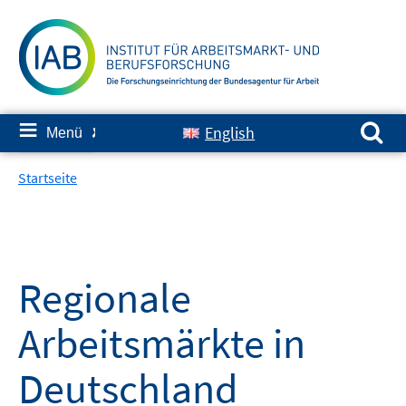
Springe
zum
Inhalt
Suchen nach:
≡
English
Menü
✘
Startseite
Regionale
Arbeitsmärkte in
Deutschland