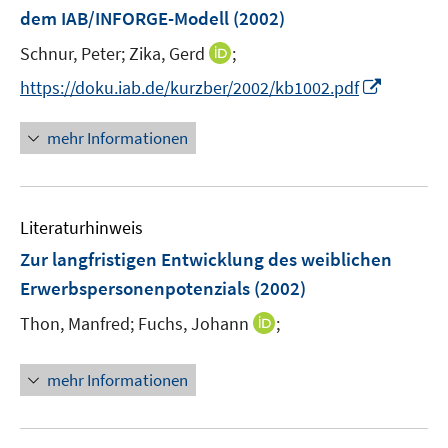
n
dem IAB/INFORGE-Modell
(2002)
s
t
I
Schnur, Peter;
Zika, Gerd
;
e
n
I
https://doku.iab.de/kurzber/2002/kb1002.pdf
r
n
n
ö
e
n
mehr Informationen
f
u
e
f
e
u
n
m
e
e
F
Literaturhinweis
m
n
e
F
Zur langfristigen Entwicklung des weiblichen
n
e
Erwerbspersonenpotenzials
(2002)
s
n
t
I
Thon, Manfred;
Fuchs, Johann
;
s
e
n
t
r
n
e
mehr Informationen
ö
e
r
f
u
ö
f
e
f