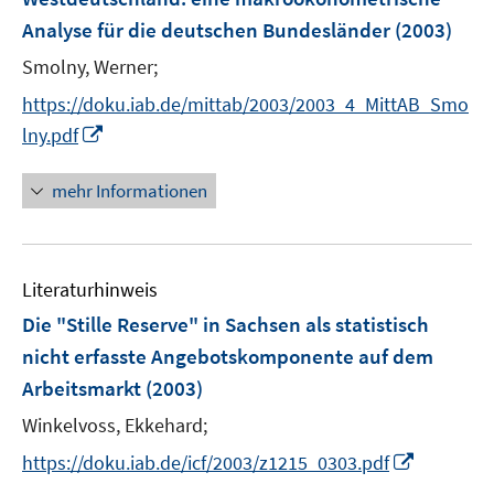
n
e
Analyse für die deutschen Bundesländer
(2003)
s
r
t
Smolny, Werner;
ö
e
https://doku.iab.de/mittab/2003/2003_4_MittAB_Smo
f
r
f
I
lny.pdf
ö
n
n
f
e
n
mehr Informationen
f
n
e
n
u
e
e
n
Literaturhinweis
m
F
Die "Stille Reserve" in Sachsen als statistisch
e
nicht erfasste Angebotskomponente auf dem
n
Arbeitsmarkt
(2003)
s
t
Winkelvoss, Ekkehard;
e
I
https://doku.iab.de/icf/2003/z1215_0303.pdf
r
n