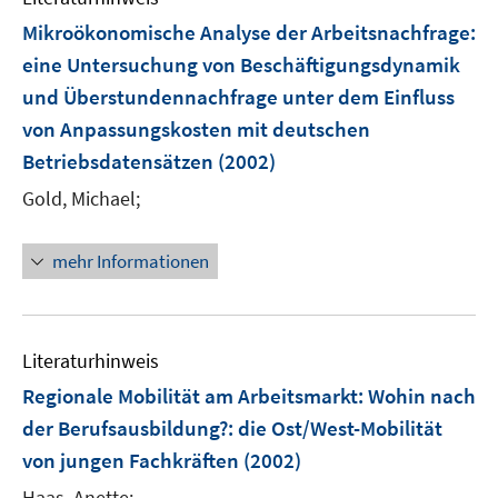
F
Mikroökonomische Analyse der Arbeitsnachfrage
:
e
eine Untersuchung von Beschäftigungsdynamik
n
und Überstundennachfrage unter dem Einfluss
s
t
von Anpassungskosten mit deutschen
e
Betriebsdatensätzen
(2002)
r
Gold, Michael;
ö
f
f
mehr Informationen
n
e
n
Literaturhinweis
Regionale Mobilität am Arbeitsmarkt: Wohin nach
der Berufsausbildung?
:
die Ost/West-Mobilität
von jungen Fachkräften
(2002)
Haas, Anette;