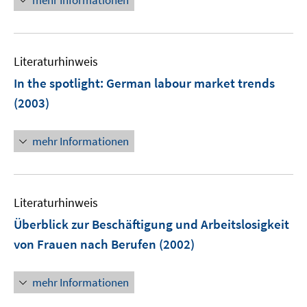
mehr Informationen
f
e
f
u
n
e
e
Literaturhinweis
m
n
F
In the spotlight: German labour market trends
e
(2003)
n
s
mehr Informationen
t
e
r
ö
Literaturhinweis
f
Überblick zur Beschäftigung und Arbeitslosigkeit
f
n
von Frauen nach Berufen
(2002)
e
n
mehr Informationen