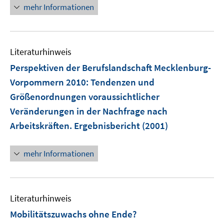
r
mehr Informationen
ö
f
f
n
Literaturhinweis
e
Perspektiven der Berufslandschaft Mecklenburg-
n
Vorpommern 2010
:
Tendenzen und
Größenordnungen voraussichtlicher
Veränderungen in der Nachfrage nach
Arbeitskräften. Ergebnisbericht
(2001)
mehr Informationen
Literaturhinweis
Mobilitätszuwachs ohne Ende?