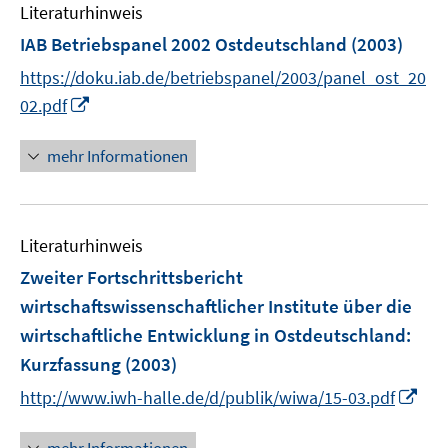
Literaturhinweis
n
e
IAB Betriebspanel 2002 Ostdeutschland
(2003)
n
https://doku.iab.de/betriebspanel/2003/panel_ost_20
I
02.pdf
n
n
mehr Informationen
e
u
e
Literaturhinweis
m
F
Zweiter Fortschrittsbericht
e
wirtschaftswissenschaftlicher Institute über die
n
wirtschaftliche Entwicklung in Ostdeutschland
:
s
Kurzfassung
(2003)
t
e
I
http://www.iwh-halle.de/d/publik/wiwa/15-03.pdf
r
n
ö
n