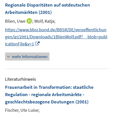
F
Regionale Disparitäten auf ostdeutschen
e
Arbeitsmärkten
(2001)
n
I
Blien, Uwe
;
Wolf, Katja;
s
n
t
https://www.bbsr.bund.de/BBSR/DE/veroeffentlichun
n
e
gen/izr/2001/Downloads/1BlienWolf.pdf?__blob=publ
e
r
I
icationFile&v=1
u
ö
n
e
f
n
mehr Informationen
m
f
e
F
n
u
e
e
e
n
n
Literaturhinweis
m
s
F
Frauenarbeit in Transformation
:
staatliche
t
e
e
Regulation - regionale Arbeitsmärkte -
n
r
geschlechtsbezogene Deutungen
(2001)
s
ö
t
Fischer, Ute Luise;
f