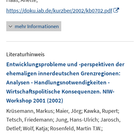
I
https://doku.iab.de/kurzber/2002/kb0702.pdf
n
n
mehr Informationen
e
u
e
Literaturhinweis
m
F
Entwicklungsprobleme und -perspektiven der
e
ehemaligen innerdeutschen Grenzregionen
:
n
Analysen - Handlungsnotwendigkeiten -
s
Wirtschaftspolitische Konsequenzen. NIW-
t
e
Workshop 2001
(2002)
r
Krüsemann, Markus;
Maier, Jörg;
Kawka, Rupert;
ö
Tetsch, Friedemann;
Jung, Hans-Ulrich;
Jarosch,
f
Detlef;
Wolf, Katja;
Rosenfeld, Martin T.W.;
f
n