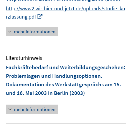
n
n
s
s
http://www2.wir-hier-und-jetzt.de/uploads/studie_ku
t
t
I
rzfassung.pdf
e
e
n
r
r
n
mehr Informationen
ö
ö
e
f
f
u
f
f
e
n
n
Literaturhinweis
m
e
e
F
Fachkräftebedarf und Weiterbildungsgeschehen
:
n
n
e
Problemlagen und Handlungsoptionen.
n
Dokumentation des Werkstattgesprächs am 15.
s
und 16. Mai 2003 in Berlin
(2003)
t
e
r
mehr Informationen
ö
f
f