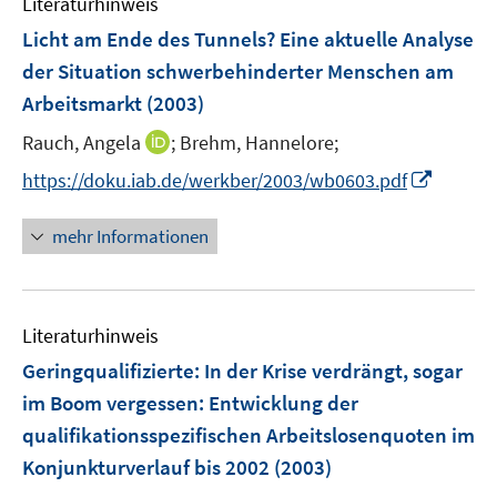
Literaturhinweis
m
F
Licht am Ende des Tunnels? Eine aktuelle Analyse
e
der Situation schwerbehinderter Menschen am
n
Arbeitsmarkt
(2003)
s
t
I
Rauch, Angela
;
Brehm, Hannelore;
e
n
I
https://doku.iab.de/werkber/2003/wb0603.pdf
r
n
n
ö
e
n
mehr Informationen
f
u
e
f
e
u
n
m
e
e
F
Literaturhinweis
m
n
e
F
Geringqualifizierte: In der Krise verdrängt, sogar
n
e
im Boom vergessen
:
Entwicklung der
s
n
qualifikationsspezifischen Arbeitslosenquoten im
t
s
e
Konjunkturverlauf bis 2002
(2003)
t
r
e