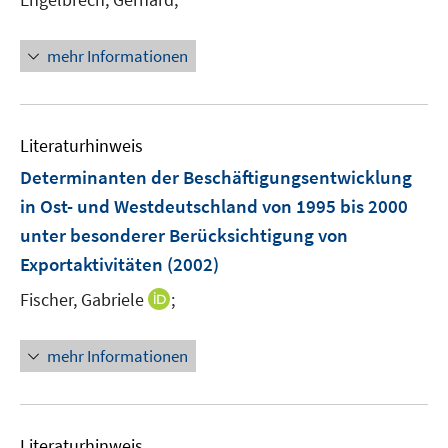
e
r
mehr Informationen
ö
f
f
n
Literaturhinweis
e
Determinanten der Beschäftigungsentwicklung
n
in Ost- und Westdeutschland von 1995 bis 2000
unter besonderer Berücksichtigung von
Exportaktivitäten
(2002)
I
Fischer, Gabriele
;
n
n
mehr Informationen
e
u
e
m
Literaturhinweis