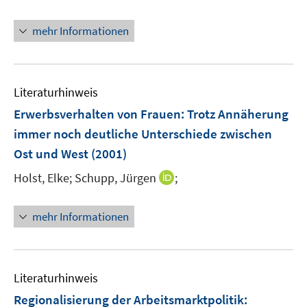
e
f
r
n
mehr Informationen
ö
e
f
n
f
n
Literaturhinweis
e
Erwerbsverhalten von Frauen: Trotz Annäherung
n
immer noch deutliche Unterschiede zwischen
Ost und West
(2001)
I
Holst, Elke;
Schupp, Jürgen
;
n
n
mehr Informationen
e
u
e
m
Literaturhinweis
F
Regionalisierung der Arbeitsmarktpolitik
: