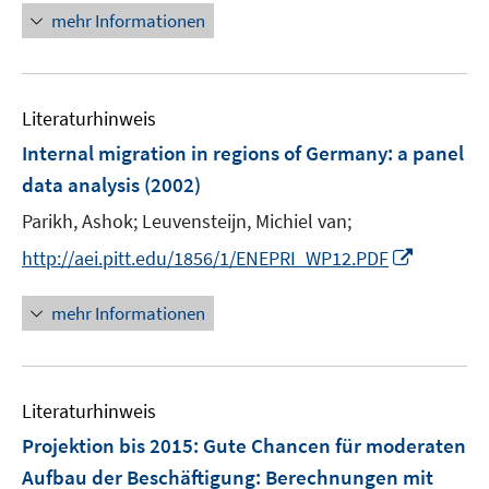
e
mehr Informationen
n
Literaturhinweis
Internal migration in regions of Germany
:
a panel
data analysis
(2002)
Parikh, Ashok;
Leuvensteijn, Michiel van;
I
http://aei.pitt.edu/1856/1/ENEPRI_WP12.PDF
n
n
mehr Informationen
e
u
e
Literaturhinweis
m
F
Projektion bis 2015: Gute Chancen für moderaten
e
Aufbau der Beschäftigung
:
Berechnungen mit