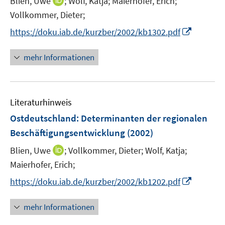
I
Blien, Uwe
;
Wolf, Katja;
Maierhofer, Erich;
t
n
Vollkommer, Dieter;
e
n
I
https://doku.iab.de/kurzber/2002/kb1302.pdf
r
e
n
ö
u
n
mehr Informationen
f
e
e
f
m
u
n
F
e
e
e
Literaturhinweis
m
n
n
F
Ostdeutschland: Determinanten der regionalen
s
e
Beschäftigungsentwicklung
(2002)
t
n
e
I
Blien, Uwe
;
Vollkommer, Dieter;
Wolf, Katja;
s
r
n
t
Maierhofer, Erich;
ö
n
e
I
f
https://doku.iab.de/kurzber/2002/kb1202.pdf
e
r
n
f
u
ö
n
n
mehr Informationen
e
f
e
e
m
f