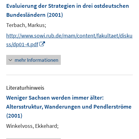
e
Evaluierung der Strategien in drei ostdeutschen
n
Bundesländern
(2001)
s
t
Terbach, Markus;
e
http://www.sowi.rub.de/mam/content/fakultaet/disku
r
I
ss/dp01-4.pdf
ö
n
f
n
mehr Informationen
f
e
n
u
e
e
n
Literaturhinweis
m
F
Weniger Sachsen werden immer älter
:
e
Altersstruktur, Wanderungen und Pendlerströme
n
(2001)
s
t
Winkelvoss, Ekkehard;
e