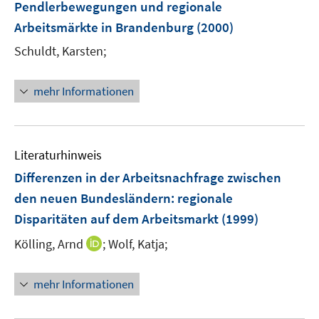
Pendlerbewegungen und regionale
Arbeitsmärkte in Brandenburg
(2000)
Schuldt, Karsten;
mehr Informationen
Literaturhinweis
Differenzen in der Arbeitsnachfrage zwischen
den neuen Bundesländern
:
regionale
Disparitäten auf dem Arbeitsmarkt
(1999)
I
Kölling, Arnd
;
Wolf, Katja;
n
n
mehr Informationen
e
u