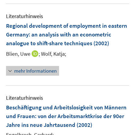
u
n
F
n
e
e
e
Literaturhinweis
m
n
n
F
Regional development of employment in eastern
s
e
Germany
:
an analysis with an econometric
t
n
e
analogue to shift-share techniques
(2002)
s
r
t
I
Blien, Uwe
;
Wolf, Katja;
ö
e
n
f
r
n
f
mehr Informationen
ö
e
n
f
u
e
f
e
n
n
m
Literaturhinweis
e
F
Beschäftigung und Arbeitslosigkeit von Männern
n
e
und Frauen
:
von der Arbeitsmarktkrise der 90er
n
Jahre ins neue Jahrtausend
(2002)
s
t
Engelbrech, Gerhard;