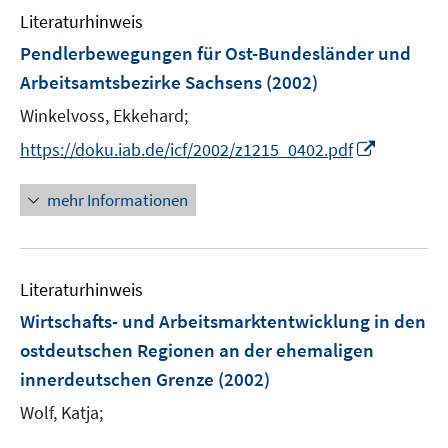
n
m
f
Literaturhinweis
e
F
n
Pendlerbewegungen für Ost-Bundesländer und
n
e
e
Arbeitsamtsbezirke Sachsens
(2002)
n
n
s
Winkelvoss, Ekkehard;
t
I
https://doku.iab.de/icf/2002/z1215_0402.pdf
e
n
r
n
mehr Informationen
ö
e
f
u
f
e
n
Literaturhinweis
m
e
F
Wirtschafts- und Arbeitsmarktentwicklung in den
n
e
ostdeutschen Regionen an der ehemaligen
n
innerdeutschen Grenze
(2002)
s
t
Wolf, Katja;
e