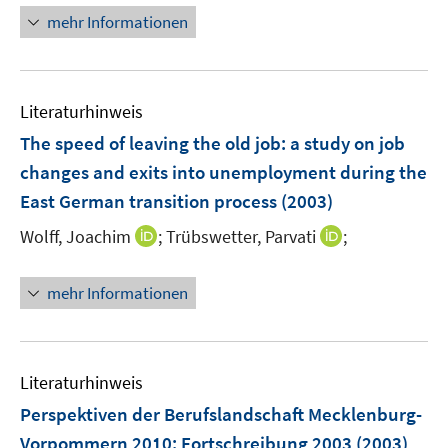
ö
n
mehr Informationen
f
e
f
u
n
e
e
Literaturhinweis
m
n
F
The speed of leaving the old job
:
a study on job
e
changes and exits into unemployment during the
n
East German transition process
(2003)
s
t
I
I
Wolff, Joachim
;
Trübswetter, Parvati
;
e
n
n
r
n
n
mehr Informationen
ö
e
e
f
u
u
f
e
e
n
m
m
Literaturhinweis
e
F
F
Perspektiven der Berufslandschaft Mecklenburg-
n
e
e
Vorpommern 2010
:
Fortschreibung 2003
(2003)