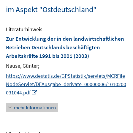
im Aspekt "Ostdeutschland"
Literaturhinweis
Zur Entwicklung der in den landwirtschaftlichen
Betrieben Deutschlands beschäftigten
Arbeitskräfte 1991 bis 2001
(2003)
Nause, Günter;
https://www.destatis.de/GPStatistik/servlets/MCRFile
NodeServlet/DEAusgabe_derivate_00000006/1010200
I
031044.pdf
n
n
mehr Informationen
e
u
e