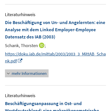
u
e
e
n
Literaturhinweis
m
F
Die Beschäftigung von Un- und Angelernten
:
eine
e
Analyse mit dem Linked Employer-Employee
n
Datensatz des IAB
(2003)
s
t
I
Schank, Thorsten
;
e
n
https://doku.iab.de/mittab/2003/2003_3_MittAB_Scha
r
n
I
nk.pdf
ö
e
n
f
u
n
mehr Informationen
f
e
e
n
m
u
e
F
e
n
e
Literaturhinweis
m
n
F
Beschäftigungsanpassung in Ost- und
s
e
Westdeutschland
:
eine makroökonometrische
t