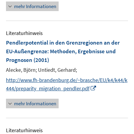
r
mehr Informationen
ö
f
f
n
Literaturhinweis
e
Pendlerpotential in den Grenzregionen an der
n
EU-Außengrenze
:
Methoden, Ergebnisse und
Prognosen
(2001)
Alecke, Björn;
Untiedt, Gerhard;
http://www.fh-brandenburg.de/~brasche/EU/k4/k44/k
I
444/preparity_migration_pendler.pdf
n
n
mehr Informationen
e
u
e
Literaturhinweis
m