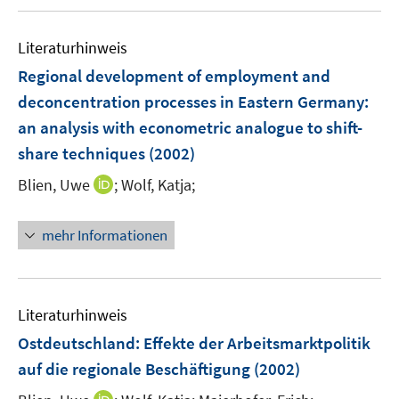
Literaturhinweis
Regional development of employment and
deconcentration processes in Eastern Germany
:
an analysis with econometric analogue to shift-
share techniques
(2002)
I
Blien, Uwe
;
Wolf, Katja;
n
n
mehr Informationen
e
u
e
m
Literaturhinweis
F
Ostdeutschland: Effekte der Arbeitsmarktpolitik
e
auf die regionale Beschäftigung
(2002)
n
s