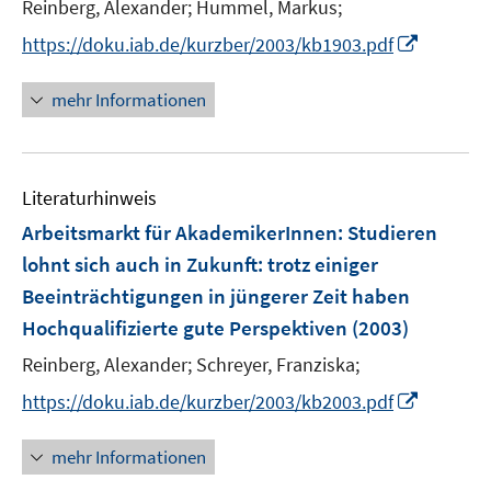
Reinberg, Alexander;
Hummel, Markus;
ö
r
I
f
https://doku.iab.de/kurzber/2003/kb1903.pdf
ö
n
f
f
n
n
mehr Informationen
f
e
e
n
u
n
e
e
n
Literaturhinweis
m
F
Arbeitsmarkt für AkademikerInnen: Studieren
e
lohnt sich auch in Zukunft
:
trotz einiger
n
Beeinträchtigungen in jüngerer Zeit haben
s
Hochqualifizierte gute Perspektiven
(2003)
t
e
Reinberg, Alexander;
Schreyer, Franziska;
r
I
https://doku.iab.de/kurzber/2003/kb2003.pdf
ö
n
f
n
mehr Informationen
f
e
n