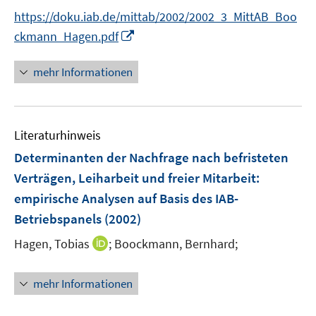
e
n
f
https://doku.iab.de/mittab/2002/2002_3_MittAB_Boo
r
n
f
I
ckmann_Hagen.pdf
ö
e
n
n
f
u
e
n
mehr Informationen
f
e
n
e
n
m
u
e
F
e
n
e
Literaturhinweis
m
n
F
Determinanten der Nachfrage nach befristeten
s
e
Verträgen, Leiharbeit und freier Mitarbeit
:
t
n
e
empirische Analysen auf Basis des IAB-
s
r
Betriebspanels
(2002)
t
ö
e
I
Hagen, Tobias
;
Boockmann, Bernhard;
f
r
n
f
ö
n
n
mehr Informationen
f
e
e
f
u
n