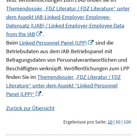
Themendossier „FDZ Literatur / FDZ Literature“ unter
dem Aspekt IAB-Linked-Employer-Employee-
Datensatz (LIAB) / Linked Employer-Employee Data
In
from the IAB
.
neuem
In
Beim
Linked Personnel Panel (LPP)
sind die
Fenster
neuem
Betriebsdaten aus dem IAB-Betriebspanel mit
öffnen
Fenster
Befragungsdaten von Personalverantwortlichen und
öffnen
Beschäftigten verknüpft. Veröffentlichungen zum LPP
finden Sie im
Themendossier „FDZ Literatur / FDZ
Literature“ unter dem Aspekt “Linked Personnel
In
Panel (LPP)“
.
neuem
Fenster
Zurück zur Übersicht
öffnen
Ergebnisse pro Seite:
20
|
50
|
100