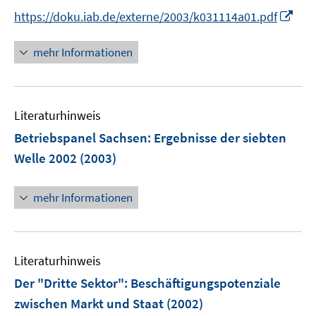
I
https://doku.iab.de/externe/2003/k031114a01.pdf
n
n
mehr Informationen
e
u
e
Literaturhinweis
m
F
Betriebspanel Sachsen
:
Ergebnisse der siebten
e
Welle 2002
(2003)
n
s
mehr Informationen
t
e
r
ö
Literaturhinweis
f
Der "Dritte Sektor": Beschäftigungspotenziale
f
n
zwischen Markt und Staat
(2002)