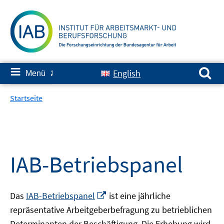
Springe
zum
Inhalt
Suchen nach:
≡
English
Menü
✘
Startseite
IAB-Betriebspanel
In
Das
IAB-Betriebspanel
ist eine jährliche
neuem
repräsentative Arbeitgeberbefragung zu betrieblichen
Fenster
Determinanten der Beschäftigung. Die Erhebung wird