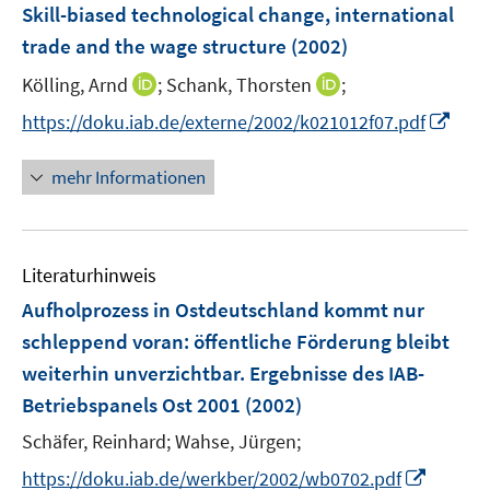
F
Skill-biased technological change, international
e
trade and the wage structure
(2002)
n
s
I
I
Kölling, Arnd
;
Schank, Thorsten
;
t
n
n
I
https://doku.iab.de/externe/2002/k021012f07.pdf
e
n
n
n
r
e
e
n
mehr Informationen
ö
u
u
e
f
e
e
u
f
m
m
e
n
F
F
Literaturhinweis
m
e
e
e
F
Aufholprozess in Ostdeutschland kommt nur
n
n
n
e
schleppend voran
:
öffentliche Förderung bleibt
s
s
n
weiterhin unverzichtbar. Ergebnisse des IAB-
t
t
s
e
e
Betriebspanels Ost 2001
(2002)
t
r
r
e
Schäfer, Reinhard;
Wahse, Jürgen;
ö
ö
r
I
f
f
https://doku.iab.de/werkber/2002/wb0702.pdf
ö