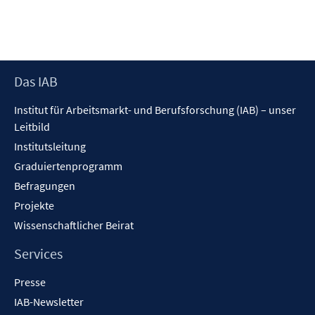
e
r
ö
f
f
Footer
Das IAB
n
Inhalt
e
Institut für Arbeitsmarkt- und Berufsforschung (IAB) – unser
n
Leitbild
Institutsleitung
Graduiertenprogramm
Befragungen
Projekte
Wissenschaftlicher Beirat
Services
Presse
IAB-Newsletter