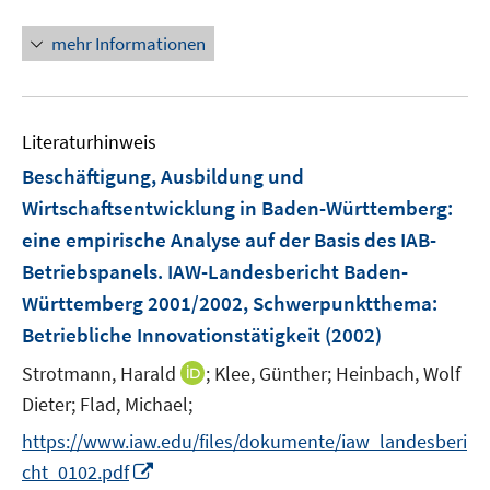
n
f
f
f
n
n
n
mehr Informationen
f
e
e
e
n
u
n
n
e
e
n
Literaturhinweis
m
F
Beschäftigung, Ausbildung und
e
Wirtschaftsentwicklung in Baden-Württemberg
:
n
eine empirische Analyse auf der Basis des IAB-
s
Betriebspanels. IAW-Landesbericht Baden-
t
e
Württemberg 2001/2002, Schwerpunktthema:
r
Betriebliche Innovationstätigkeit
(2002)
ö
I
Strotmann, Harald
;
Klee, Günther;
Heinbach, Wolf
f
n
Dieter;
Flad, Michael;
f
n
n
https://www.iaw.edu/files/dokumente/iaw_landesberi
e
e
I
cht_0102.pdf
u
n