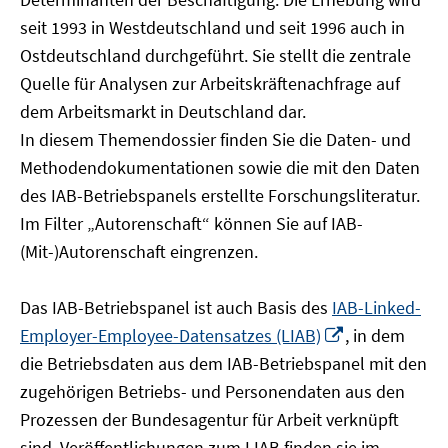
öffnen
seit 1993 in Westdeutschland und seit 1996 auch in
Ostdeutschland durchgeführt. Sie stellt die zentrale
Quelle für Analysen zur Arbeitskräftenachfrage auf
dem Arbeitsmarkt in Deutschland dar.
In diesem Themendossier finden Sie die Daten- und
Methodendokumentationen sowie die mit den Daten
des IAB-Betriebspanels erstellte Forschungsliteratur.
Im Filter „Autorenschaft“ können Sie auf IAB-
(Mit-)Autorenschaft eingrenzen.
Das IAB-Betriebspanel ist auch Basis des
IAB-Linked-
In
Employer-Employee-Datensatzes (LIAB)
, in dem
neuem
die Betriebsdaten aus dem IAB-Betriebspanel mit den
Fenster
zugehörigen Betriebs- und Personendaten aus den
öffnen
Prozessen der Bundesagentur für Arbeit verknüpft
sind. Veröffentlichungen zum LIAB finden sie im