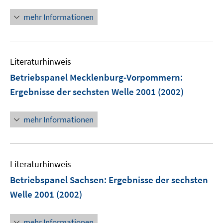
n
e
n
mehr Informationen
m
e
F
u
e
e
n
Literaturhinweis
m
s
F
Betriebspanel Mecklenburg-Vorpommern
:
t
e
e
Ergebnisse der sechsten Welle 2001
(2002)
n
r
s
ö
mehr Informationen
t
f
e
f
r
n
ö
e
Literaturhinweis
f
n
Betriebspanel Sachsen
:
Ergebnisse der sechsten
f
n
Welle 2001
(2002)
e
n
mehr Informationen