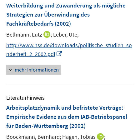
e
F
F
n
Weiterbildung und Zuwanderung als mögliche
n
e
e
e
Strategien zur Überwindung des
n
n
n
Fachkräftebedarfs
(2002)
s
s
t
t
I
Bellmann, Lutz
;
Leber, Ute;
e
e
n
http://www.hss.de/downloads/politische_studien_so
r
r
n
I
nderheft_2_2002.pdf
ö
ö
e
n
f
f
u
n
f
f
mehr Informationen
e
e
n
n
m
u
e
e
F
e
n
n
e
Literaturhinweis
m
n
F
Arbeitsplatzdynamik und befristete Verträge:
s
e
Empirische Evidenz aus dem IAB-Betriebspanel
t
n
e
für Baden-Württemberg
(2002)
s
r
t
I
Boockmann, Bernhard;
Hagen, Tobias
;
ö