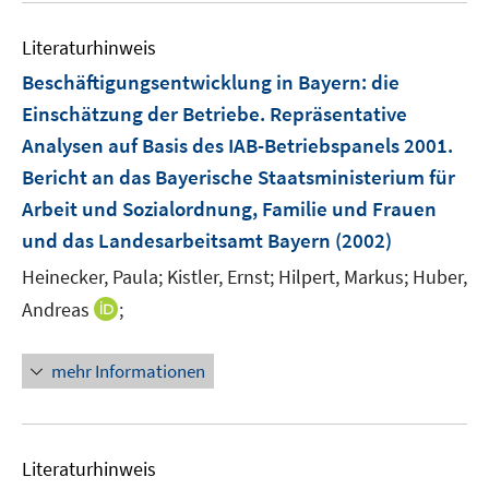
n
e
e
m
Literaturhinweis
n
F
Beschäftigungsentwicklung in Bayern
:
die
e
Einschätzung der Betriebe. Repräsentative
n
Analysen auf Basis des IAB-Betriebspanels 2001.
s
t
Bericht an das Bayerische Staatsministerium für
e
Arbeit und Sozialordnung, Familie und Frauen
r
und das Landesarbeitsamt Bayern
(2002)
ö
Heinecker, Paula;
Kistler, Ernst;
Hilpert, Markus;
Huber,
f
f
I
Andreas
;
n
n
e
n
mehr Informationen
n
e
u
e
m
Literaturhinweis