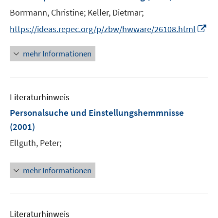
e
t
Borrmann, Christine;
Keller, Dietmar;
r
e
I
https://ideas.repec.org/p/zbw/hwware/26108.html
ö
r
n
f
ö
n
mehr Informationen
f
f
e
n
f
u
e
n
e
n
e
Literaturhinweis
m
n
F
Personalsuche und Einstellungshemmnisse
e
(2001)
n
Ellguth, Peter;
s
t
e
mehr Informationen
r
ö
f
Literaturhinweis
f