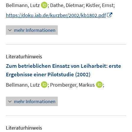
e
I
Bellmann, Lutz
;
Dathe, Dietmar;
Kistler, Ernst;
n
n
I
https://doku.iab.de/kurzber/2002/kb1802.pdf
n
n
e
n
mehr Informationen
u
e
e
u
m
e
F
Literaturhinweis
m
e
F
Zum betrieblichen Einsatz von Leiharbeit
:
erste
n
e
Ergebnisse einer Pilotstudie
(2002)
s
n
t
I
I
Bellmann, Lutz
;
Promberger, Markus
;
s
e
n
n
t
r
n
n
e
mehr Informationen
ö
e
e
r
f
u
u
ö
f
e
e
f
n
m
m
f
Literaturhinweis