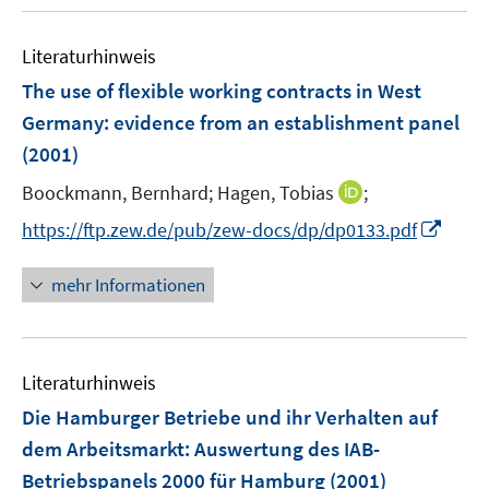
Literaturhinweis
The use of flexible working contracts in West
Germany
:
evidence from an establishment panel
(2001)
I
Boockmann, Bernhard;
Hagen, Tobias
;
n
I
https://ftp.zew.de/pub/zew-docs/dp/dp0133.pdf
n
n
e
n
mehr Informationen
u
e
e
u
m
e
F
Literaturhinweis
m
e
F
Die Hamburger Betriebe und ihr Verhalten auf
n
e
dem Arbeitsmarkt
:
Auswertung des IAB-
s
n
Betriebspanels 2000 für Hamburg
(2001)
t
s