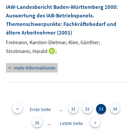
n
IAW-Landesbericht Baden-Württemberg 2000
:
e
Auswertung des IAB-Betriebspanels.
n
Themenschwerpunkte: Fachkräftebedarf und
ältere Arbeitnehmer
(2001)
Freimann, Karsten-Dietmar;
Klee, Günther;
I
Strotmann, Harald
;
n
n
mehr Informationen
e
u
e
m
F
e
<
31
32
33
34
Erste Seite
...
n
s
35
>
...
Letzte Seite
t