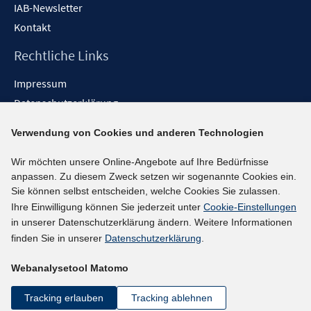
IAB-Newsletter
Kontakt
Rechtliche Links
Impressum
Datenschutzerklärung
Erklärung zur Barrierefreiheit
Verwendung von Cookies und anderen Technologien
Barrieren melden
Wir möchten unsere Online-Angebote auf Ihre Bedürfnisse
Social-Media-Kanäle
anpassen. Zu diesem Zweck setzen wir sogenannte Cookies ein.
Sie können selbst entscheiden, welche Cookies Sie zulassen.
BlueSky
Ihre Einwilligung können Sie jederzeit unter
Cookie-Einstellungen
YouTube
in unserer Datenschutzerklärung ändern. Weitere Informationen
LinkedIn
finden Sie in unserer
Datenschutzerklärung
.
XING
Webanalysetool Matomo
kununu
Netiquette
Tracking erlauben
Tracking ablehnen