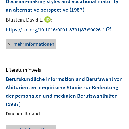
Decision-making styles and vocational maturity
:
an alternative perspective
(1987)
I
Blustein, David L.
;
n
I
https://doi.org/10.1016/0001-8791(87)90026-1
n
n
e
n
mehr Informationen
u
e
e
u
m
e
F
Literaturhinweis
m
e
F
Berufskundliche Information und Berufswahl von
n
e
Abiturienten
:
empirische Studie zur Bedeutung
s
n
der personalen und medialen Berufswahlhilfen
t
s
e
(1987)
t
r
e
Dincher, Roland;
ö
r
f
ö