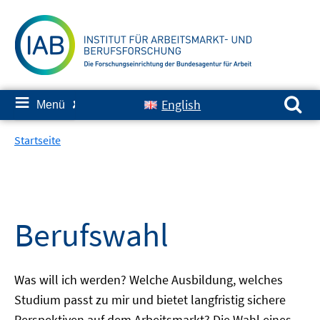
Springe
zum
Inhalt
Suchen nach:
≡
English
Menü
✘
Startseite
Berufswahl
Was will ich werden? Welche Ausbildung, welches
Studium passt zu mir und bietet langfristig sichere
Perspektiven auf dem Arbeitsmarkt? Die Wahl eines