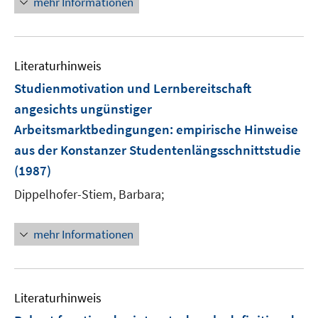
mehr Informationen
f
f
n
f
e
n
n
e
Literaturhinweis
n
Studienmotivation und Lernbereitschaft
angesichts ungünstiger
Arbeitsmarktbedingungen
:
empirische Hinweise
aus der Konstanzer Studentenlängsschnittstudie
(1987)
Dippelhofer-Stiem, Barbara;
mehr Informationen
Literaturhinweis