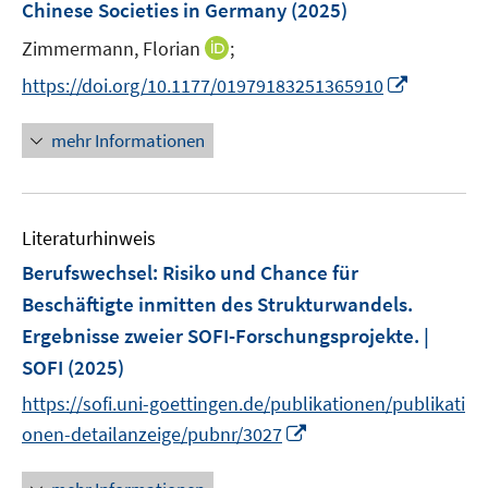
Chinese Societies in Germany
t
(2025)
s
e
t
I
Zimmermann, Florian
;
r
e
n
I
https://doi.org/10.1177/01979183251365910
ö
r
n
n
f
ö
e
n
f
mehr Informationen
f
u
e
n
f
e
u
e
n
m
e
n
e
F
Literaturhinweis
m
n
e
F
Berufswechsel: Risiko und Chance für
n
e
Beschäftigte inmitten des Strukturwandels.
s
n
Ergebnisse zweier SOFI-Forschungsprojekte. |
t
s
e
SOFI
(2025)
t
r
e
https://sofi.uni-goettingen.de/publikationen/publikati
ö
r
I
onen-detailanzeige/pubnr/3027
f
ö
n
f
f
n