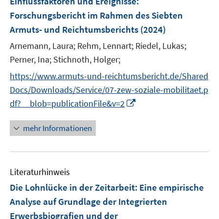
Einflussfaktoren und Ereignisse
t
:
s
e
Forschungsbericht im Rahmen des Siebten
t
r
e
Armuts- und Reichtumsberichts
(2024)
ö
r
Arnemann, Laura;
Rehm, Lennart;
Riedel, Lukas;
f
ö
Perner, Ina;
Stichnoth, Holger;
f
f
n
f
https://www.armuts-und-reichtumsbericht.de/Shared
e
n
Docs/Downloads/Service/07-zew-soziale-mobilitaet.p
n
e
I
df?__blob=publicationFile&v=2
n
n
n
mehr Informationen
e
u
e
Literaturhinweis
m
F
Die Lohnlücke in der Zeitarbeit
:
Eine empirische
e
Analyse auf Grundlage der Integrierten
n
Erwerbsbiografien und der