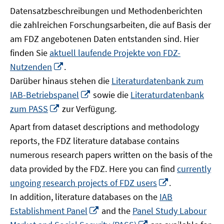
Datensatzbeschreibungen und Methodenberichten
die zahlreichen Forschungsarbeiten, die auf Basis der
am FDZ angebotenen Daten entstanden sind. Hier
finden Sie
aktuell laufende Projekte von FDZ-
In
Nutzenden
.
neuem
Darüber hinaus stehen die
Literaturdatenbank zum
Fenster
In
IAB-Betriebspanel
sowie die
Literaturdatenbank
öffnen
neuem
In
zum PASS
zur Verfügung.
Fenster
neuem
Apart from dataset descriptions and methodology
öffnen
Fenster
reports, the FDZ literature database contains
öffnen
numerous research papers written on the basis of the
data provided by the FDZ. Here you can find
currently
In
ungoing research projects of FDZ users
.
neuem
In addition, literature databases on the
IAB
Fenster
In
Establishment Panel
and the
Panel Study Labour
öffnen
neuem
In