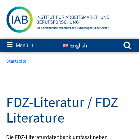
Springe
zum
Inhalt
Suchen nach:
≡
English
Menü
✘
Startseite
FDZ-Literatur / FDZ
Literature
Die FDZ-Literaturdatenbank umfasst neben