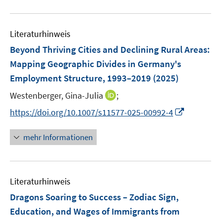
e
f
u
n
n
e
e
Literaturhinweis
m
n
F
Beyond Thriving Cities and Declining Rural Areas:
e
Mapping Geographic Divides in Germany's
n
Employment Structure, 1993–2019
(2025)
s
t
I
Westenberger, Gina-Julia
;
e
n
I
https://doi.org/10.1007/s11577-025-00992-4
r
n
n
ö
e
n
mehr Informationen
f
u
e
f
e
u
n
m
e
e
F
Literaturhinweis
m
n
e
F
Dragons Soaring to Success – Zodiac Sign,
n
e
Education, and Wages of Immigrants from
s
n