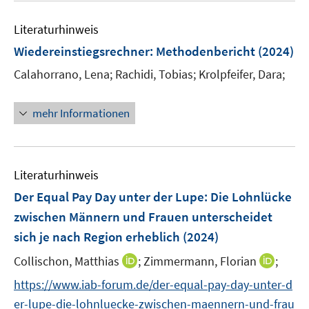
e
F
n
e
n
e
e
Literaturhinweis
m
n
n
F
Wiedereinstiegsrechner
:
Methodenbericht
(2024)
s
e
t
Calahorrano, Lena;
Rachidi, Tobias;
Krolpfeifer, Dara;
n
e
s
r
t
mehr Informationen
ö
e
f
r
f
ö
n
Literaturhinweis
f
e
f
Der Equal Pay Day unter der Lupe: Die Lohnlücke
n
n
zwischen Männern und Frauen unterscheidet
e
sich je nach Region erheblich
(2024)
n
I
I
Collischon, Matthias
;
Zimmermann, Florian
;
n
n
https://www.iab-forum.de/der-equal-pay-day-unter-d
n
n
er-lupe-die-lohnluecke-zwischen-maennern-und-frau