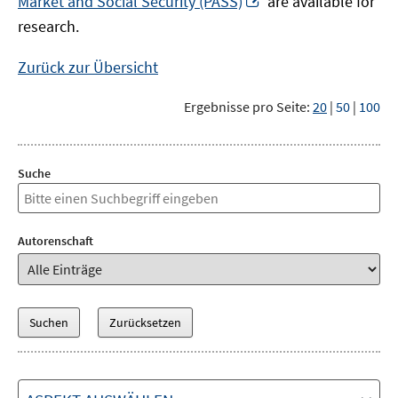
Market and Social Security (PASS)
are available for
Fenster
neuem
research.
öffnen
Fenster
öffnen
Zurück zur Übersicht
Ergebnisse pro Seite:
20
|
50
|
100
Suche
Autorenschaft