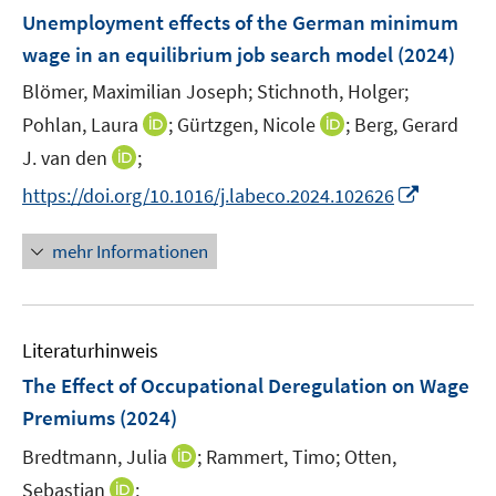
n
n
F
Unemployment effects of the German minimum
s
e
wage in an equilibrium job search model
(2024)
t
n
e
Blömer, Maximilian Joseph;
Stichnoth, Holger;
s
r
t
I
I
Pohlan, Laura
;
Gürtzgen, Nicole
;
Berg, Gerard
ö
e
n
n
I
J. van den
;
f
r
n
n
n
f
I
https://doi.org/10.1016/j.labeco.2024.102626
ö
e
e
n
n
n
f
u
u
e
e
n
mehr Informationen
f
e
e
u
n
e
n
m
m
e
u
e
F
F
m
e
n
e
e
F
Literaturhinweis
m
n
n
e
F
The Effect of Occupational Deregulation on Wage
s
s
n
e
t
t
Premiums
(2024)
s
n
e
e
t
I
Bredtmann, Julia
;
Rammert, Timo;
Otten,
s
r
r
e
n
t
I
Sebastian
;
ö
ö