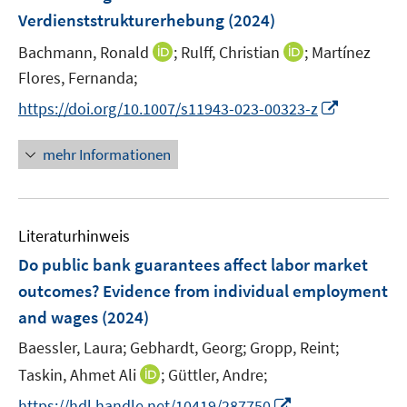
s
Verdienststrukturerhebung
(2024)
t
e
I
I
Bachmann, Ronald
;
Rulff, Christian
;
Martínez
r
n
n
Flores, Fernanda;
ö
n
n
I
https://doi.org/10.1007/s11943-023-00323-z
f
e
e
n
f
u
u
n
n
mehr Informationen
e
e
e
e
m
m
u
n
F
F
e
e
e
Literaturhinweis
m
n
n
F
Do public bank guarantees affect labor market
s
s
e
outcomes? Evidence from individual employment
t
t
n
e
e
and wages
(2024)
s
r
r
t
Baessler, Laura;
Gebhardt, Georg;
Gropp, Reint;
ö
ö
e
I
Taskin, Ahmet Ali
;
Güttler, Andre;
f
f
r
n
f
f
I
https://hdl.handle.net/10419/287750