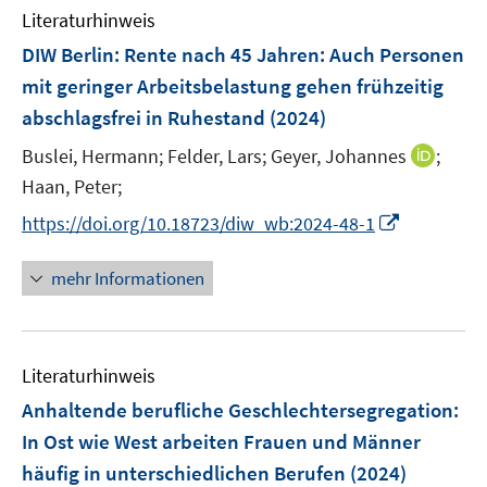
n
e
e
Literaturhinweis
m
n
n
F
DIW Berlin: Rente nach 45 Jahren: Auch Personen
s
e
mit geringer Arbeitsbelastung gehen frühzeitig
t
n
e
abschlagsfrei in Ruhestand
(2024)
s
r
t
I
Buslei, Hermann;
Felder, Lars;
Geyer, Johannes
;
ö
e
n
Haan, Peter;
f
r
n
f
I
https://doi.org/10.18723/diw_wb:2024-48-1
ö
e
n
n
f
u
e
n
mehr Informationen
f
e
n
e
n
m
u
e
F
e
n
e
Literaturhinweis
m
n
F
Anhaltende berufliche Geschlechtersegregation:
s
e
In Ost wie West arbeiten Frauen und Männer
t
n
e
häufig in unterschiedlichen Berufen
(2024)
s