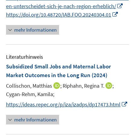
e
e
I
en-unterscheidet-sich-je-nach-region-erheblich/
u
u
n
I
https://doi.org/10.48720/IAB.FOO.20240304.01
e
e
n
n
m
m
e
n
F
F
mehr Informationen
u
e
e
e
e
u
n
n
m
e
s
s
F
Literaturhinweis
m
t
t
e
F
e
e
Subsidized Small Jobs and Maternal Labor
n
e
r
r
Market Outcomes in the Long Run
(2024)
s
n
ö
ö
t
I
I
Collischon, Matthias
;
Riphahn, Regina T.
;
s
f
f
e
n
n
t
Cygan-Rehm, Kamila;
f
f
r
n
n
e
n
n
I
https://ideas.repec.org/p/iza/izadps/dp17473.html
ö
e
e
r
e
e
n
f
u
u
ö
n
n
n
mehr Informationen
f
e
e
f
e
n
m
m
f
u