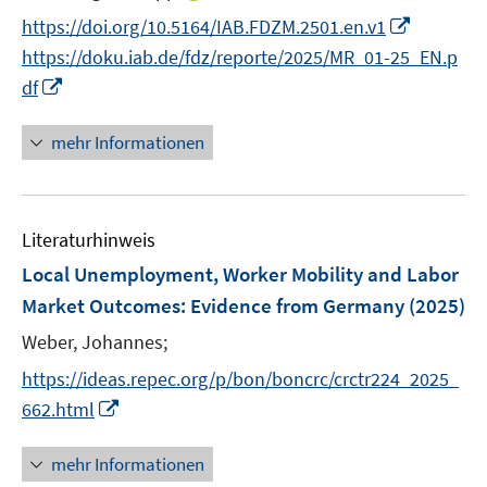
n
I
https://doi.org/10.5164/IAB.FDZM.2501.en.v1
n
n
https://doku.iab.de/fdz/reporte/2025/MR_01-25_EN.p
e
n
I
df
u
e
n
e
u
n
mehr Informationen
m
e
e
F
m
u
e
F
e
n
e
Literaturhinweis
m
s
n
F
Local Unemployment, Worker Mobility and Labor
t
s
e
e
Market Outcomes: Evidence from Germany
(2025)
t
n
r
e
Weber, Johannes;
s
ö
r
t
https://ideas.repec.org/p/bon/boncrc/crctr224_2025_
f
ö
e
I
f
662.html
f
r
n
n
f
ö
n
e
mehr Informationen
n
f
e
n