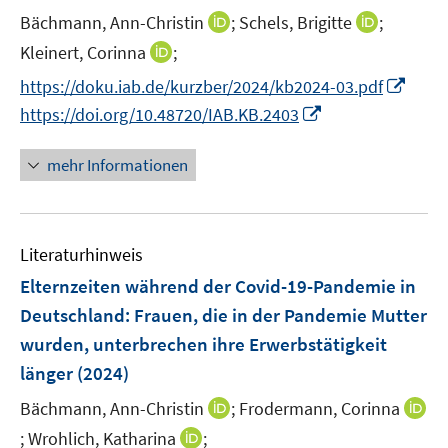
r
t
I
I
Bächmann, Ann-Christin
;
Schels, Brigitte
;
ö
e
n
n
I
Kleinert, Corinna
;
f
r
n
n
n
f
I
https://doku.iab.de/kurzber/2024/kb2024-03.pdf
ö
e
e
n
n
n
I
https://doi.org/10.48720/IAB.KB.2403
f
u
u
e
e
n
n
f
e
e
u
n
e
n
n
mehr Informationen
m
m
e
u
e
e
F
F
m
e
u
n
e
e
F
m
e
n
n
e
F
Literaturhinweis
m
s
s
n
e
F
Elternzeiten während der Covid-19-Pandemie in
t
t
s
n
e
e
e
Deutschland: Frauen, die in der Pandemie Mutter
t
s
n
r
r
e
wurden, unterbrechen ihre Erwerbstätigkeit
t
s
ö
ö
r
e
länger
(2024)
t
f
f
ö
r
e
f
f
I
Bächmann, Ann-Christin
;
Frodermann, Corinna
f
ö
r
n
n
n
f
I
I
;
Wrohlich, Katharina
;
f
ö