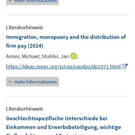
mehr Informationen
n
f
e
e
n
u
n
e
e
n
Literaturhinweis
m
F
Immigration, monopsony and the distribution of
e
firm pay
(2024)
n
I
Amior, Michael;
Stuhler, Jan
;
s
n
t
I
https://ideas.repec.org/p/cep/cepdps/dp1971.html
n
e
n
e
r
n
mehr Informationen
u
ö
e
e
f
u
m
f
e
F
n
Literaturhinweis
m
e
e
F
Geschlechtsspezifische Unterschiede bei
n
n
e
Einkommen und Erwerbsbeteiligung, wichtige
s
n