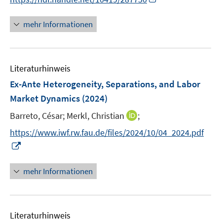
ö
n
n
n
n
f
e
e
e
n
mehr Informationen
f
u
n
n
e
n
e
u
e
m
e
n
F
Literaturhinweis
m
e
F
Ex-Ante Heterogeneity, Separations, and Labor
n
e
Market Dynamics
(2024)
s
n
t
I
Barreto, César;
Merkl, Christian
;
s
e
n
t
https://www.iwf.rw.fau.de/files/2024/10/04_2024.pdf
r
n
e
I
ö
e
r
n
f
u
ö
n
mehr Informationen
f
e
f
e
n
m
f
u
e
F
n
e
n
e
e
Literaturhinweis
m