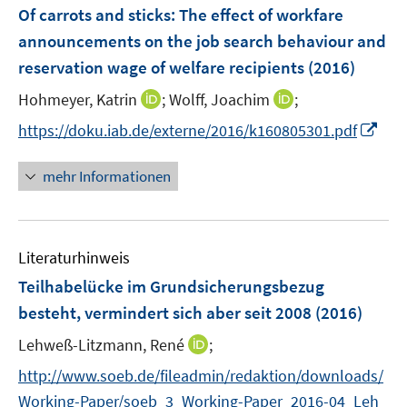
ö
r
r
F
e
Of carrots and sticks: The effect of workfare
t
f
ö
ö
e
r
announcements on the job search behaviour and
e
f
f
f
n
ö
r
reservation wage of welfare recipients
n
(2016)
f
f
s
f
ö
e
n
n
t
I
I
Hohmeyer, Katrin
;
Wolff, Joachim
f
;
f
n
e
e
e
n
n
n
I
f
https://doku.iab.de/externe/2016/k160805301.pdf
n
n
r
n
n
e
n
n
ö
e
e
n
n
e
mehr Informationen
f
u
u
e
n
f
e
e
u
n
m
m
e
e
F
F
Literaturhinweis
m
n
e
e
F
Teilhabelücke im Grundsicherungsbezug
n
n
e
besteht, vermindert sich aber seit 2008
(2016)
s
s
n
t
t
I
Lehweß-Litzmann, René
;
s
e
e
n
t
http://www.soeb.de/fileadmin/redaktion/downloads/
r
r
n
e
Working-Paper/soeb_3_Working-Paper_2016-04_Leh
ö
ö