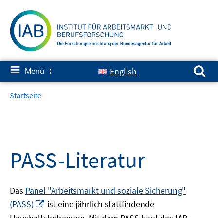
Springe
zum
Inhalt
Suchen nach:
≡
English
Menü
✘
Startseite
PASS-Literatur
Das
Panel "Arbeitsmarkt und soziale Sicherung"
In
(PASS)
ist eine jährlich stattfindende
neuem
Haushaltsbefragung. Mit dem PASS baut das IAB