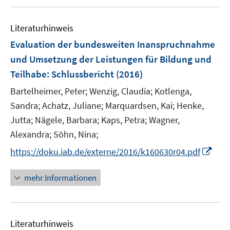
u
n
n
e
s
s
Literaturhinweis
m
t
t
F
e
e
Evaluation der bundesweiten Inanspruchnahme
e
r
r
und Umsetzung der Leistungen für Bildung und
n
ö
ö
Teilhabe
:
Schlussbericht
(2016)
s
f
f
t
Bartelheimer, Peter;
Wenzig, Claudia;
Kotlenga,
f
f
e
n
n
Sandra;
Achatz, Juliane;
Marquardsen, Kai;
Henke,
r
e
e
Jutta;
Nägele, Barbara;
Kaps, Petra;
Wagner,
ö
n
n
Alexandra;
Söhn, Nina;
f
I
https://doku.iab.de/externe/2016/k160630r04.pdf
f
n
n
n
e
mehr Informationen
e
n
u
e
Literaturhinweis
m