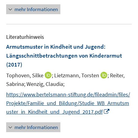
n
r
e
n
mehr Informationen
ö
u
e
f
e
u
f
m
e
n
F
Literaturhinweis
m
e
e
F
Armutsmuster in Kindheit und Jugend
:
n
n
e
Längsschnittbetrachtungen von Kinderarmut
s
n
(2017)
t
s
e
t
I
I
Tophoven, Silke
;
Lietzmann, Torsten
;
Reiter,
r
e
n
n
Sabrina;
Wenzig, Claudia;
ö
r
n
n
f
https://www.bertelsmann-stiftung.de/fileadmin/files/
ö
e
e
f
Projekte/Familie_und_Bildung/Studie_WB_Armutsm
f
u
u
n
I
f
uster_in_Kindheit_und_Jugend_2017.pdf
e
e
e
n
n
m
m
n
n
e
F
F
mehr Informationen
e
n
e
e