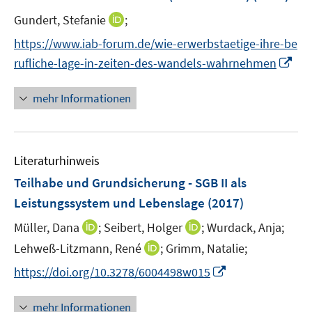
n
n
s
I
Gundert, Stefanie
;
t
n
https://www.iab-forum.de/wie-erwerbstaetige-ihre-be
e
n
I
rufliche-lage-in-zeiten-des-wandels-wahrnehmen
r
e
n
ö
u
n
mehr Informationen
f
e
e
f
m
u
n
F
e
e
e
Literaturhinweis
m
n
n
F
Teilhabe und Grundsicherung - SGB II als
s
e
Leistungssystem und Lebenslage
(2017)
t
n
e
I
I
Müller, Dana
;
Seibert, Holger
;
Wurdack, Anja;
s
r
n
n
t
I
Lehweß-Litzmann, René
;
Grimm, Natalie;
ö
n
n
e
n
f
I
https://doi.org/10.3278/6004498w015
e
e
r
n
f
n
u
u
ö
e
n
n
mehr Informationen
e
e
f