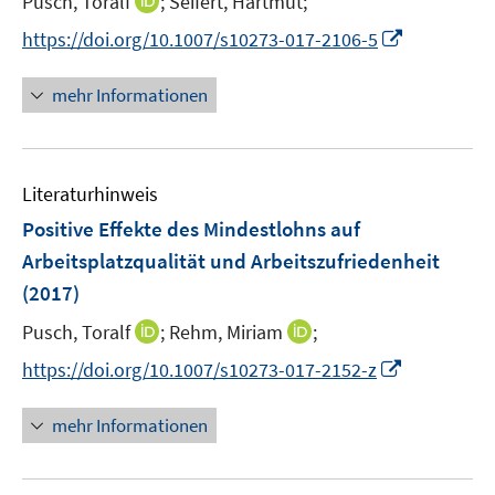
I
Pusch, Toralf
;
Seifert, Hartmut;
t
n
I
https://doi.org/10.1007/s10273-017-2106-5
e
n
n
r
e
n
mehr Informationen
ö
u
e
f
e
u
f
m
e
n
F
Literaturhinweis
m
e
e
F
Positive Effekte des Mindestlohns auf
n
n
e
Arbeitsplatzqualität und Arbeitszufriedenheit
s
n
(2017)
t
s
e
t
I
I
Pusch, Toralf
;
Rehm, Miriam
;
r
e
n
n
I
https://doi.org/10.1007/s10273-017-2152-z
ö
r
n
n
n
f
ö
e
e
n
f
mehr Informationen
f
u
u
e
n
f
e
e
u
e
n
m
m