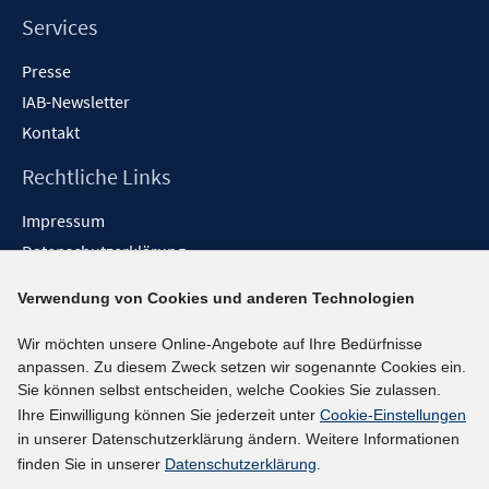
Services
Presse
IAB-Newsletter
Kontakt
Rechtliche Links
Impressum
Datenschutzerklärung
Erklärung zur Barrierefreiheit
Verwendung von Cookies und anderen Technologien
Barrieren melden
Wir möchten unsere Online-Angebote auf Ihre Bedürfnisse
Social-Media-Kanäle
anpassen. Zu diesem Zweck setzen wir sogenannte Cookies ein.
Sie können selbst entscheiden, welche Cookies Sie zulassen.
BlueSky
Ihre Einwilligung können Sie jederzeit unter
Cookie-Einstellungen
YouTube
in unserer Datenschutzerklärung ändern. Weitere Informationen
LinkedIn
finden Sie in unserer
Datenschutzerklärung
.