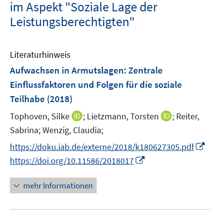
im Aspekt "Soziale Lage der
Leistungsberechtigten"
Literaturhinweis
Aufwachsen in Armutslagen
:
Zentrale
Einflussfaktoren und Folgen für die soziale
Teilhabe
(2018)
I
I
Tophoven, Silke
;
Lietzmann, Torsten
;
Reiter,
n
n
Sabrina;
Wenzig, Claudia;
n
n
I
https://doku.iab.de/externe/2018/k180627305.pdf
e
e
n
I
https://doi.org/10.11586/2018017
u
u
n
n
e
e
e
n
mehr Informationen
m
m
u
e
F
F
e
u
e
e
m
e