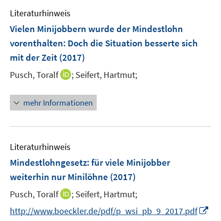
e
n
e
F
F
Literaturhinweis
m
n
e
e
F
Vielen Minijobbern wurde der Mindestlohn
n
n
e
vorenthalten
:
Doch die Situation besserte sich
s
s
n
mit der Zeit
(2017)
t
t
s
e
e
t
I
Pusch, Toralf
;
Seifert, Hartmut;
r
r
e
n
ö
ö
r
n
mehr Informationen
f
f
ö
e
f
f
f
u
n
n
f
e
e
e
n
m
Literaturhinweis
n
n
e
F
Mindestlohngesetz
:
für viele Minijobber
n
e
weiterhin nur Minilöhne
(2017)
n
s
I
Pusch, Toralf
;
Seifert, Hartmut;
t
n
I
http://www.boeckler.de/pdf/p_wsi_pb_9_2017.pdf
e
n