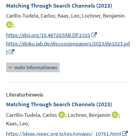
e
F
e
Matching Through Search Channels
(2023)
n
e
r
Carillo-Tudela, Carlos;
Kaas, Leo;
Lochner, Benjamin
s
n
ö
t
I
;
s
f
e
n
t
f
I
https://doi.org/10.48720/IAB.DP.2310
r
n
e
n
n
https://doku.iab.de/discussionpapers/2023/dp1023.pd
ö
e
r
e
n
I
f
f
u
ö
n
e
n
f
e
f
u
n
mehr Informationen
n
m
f
e
e
e
F
n
m
u
n
e
e
F
e
n
n
e
Literaturhinweis
m
s
n
F
Matching Through Search Channels
(2023)
t
s
e
e
t
I
I
Carrillo-Tudela, Carlos
;
Lochner, Benjamin
;
n
r
e
n
n
Kaas, Leo;
s
ö
r
n
n
t
I
https://ideas.repec.org/p/ces/ceswps/_10761.html
f