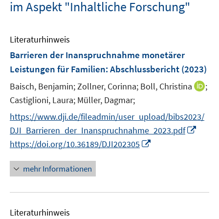
im Aspekt "Inhaltliche Forschung"
Literaturhinweis
Barrieren der Inanspruchnahme monetärer
Leistungen für Familien
:
Abschlussbericht
(2023)
I
Baisch, Benjamin;
Zollner, Corinna;
Boll, Christina
;
n
Castiglioni, Laura;
Müller, Dagmar;
n
https://www.dji.de/fileadmin/user_upload/bibs2023/
e
I
DJI_Barrieren_der_Inanspruchnahme_2023.pdf
u
n
I
https://doi.org/10.36189/DJI202305
e
n
n
m
e
n
F
mehr Informationen
u
e
e
e
u
n
m
e
s
F
Literaturhinweis
m
t