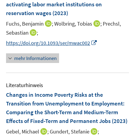
e
activating labor market institutions on
t
t
n
e
e
reservation wages
(2023)
s
r
r
t
I
I
Fuchs, Benjamin
;
Wolbring, Tobias
;
Prechsl,
ö
ö
e
n
n
I
Sebastian
;
f
f
r
n
n
n
f
f
I
https://doi.org/10.1093/ser/mwac002
ö
e
e
n
n
n
n
f
u
u
e
e
e
n
mehr Informationen
f
e
e
u
n
n
e
n
m
m
e
u
e
F
F
m
e
n
e
e
F
Literaturhinweis
m
n
n
e
F
Changes in Income Poverty Risks at the
s
s
n
e
t
t
Transition from Unemployment to Employment:
s
n
e
e
Comparing the Short-Term and Medium-Term
t
s
r
r
e
Effects of Fixed-Term and Permanent Jobs
(2023)
t
ö
ö
r
e
I
I
Gebel, Michael
;
Gundert, Stefanie
;
f
f
ö