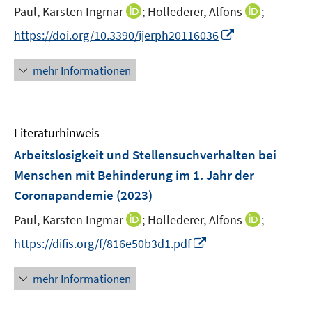
t
I
I
Paul, Karsten Ingmar
;
Hollederer, Alfons
;
e
n
n
I
https://doi.org/10.3390/ijerph20116036
r
n
n
n
ö
e
e
n
mehr Informationen
f
u
u
e
f
e
e
u
n
m
m
e
e
F
F
Literaturhinweis
m
n
e
e
F
Arbeitslosigkeit und Stellensuchverhalten bei
n
n
e
Menschen mit Behinderung im 1. Jahr der
s
s
n
Coronapandemie
(2023)
t
t
s
e
e
t
I
I
Paul, Karsten Ingmar
;
Hollederer, Alfons
;
r
r
e
n
n
I
https://difis.org/f/816e50b3d1.pdf
ö
ö
r
n
n
n
f
f
ö
e
e
n
f
f
mehr Informationen
f
u
u
e
n
n
f
e
e
u
e
e