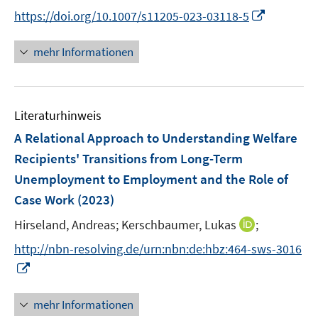
r
n
n
f
f
f
I
https://doi.org/10.1007/s11205-023-03118-5
ö
n
n
n
n
f
n
f
e
e
e
e
n
n
mehr Informationen
f
u
u
n
n
e
e
n
e
e
n
u
e
m
m
e
n
F
F
Literaturhinweis
m
e
e
F
A Relational Approach to Understanding Welfare
n
n
e
Recipients' Transitions from Long-Term
s
s
n
Unemployment to Employment and the Role of
t
t
s
e
e
Case Work
(2023)
t
r
r
e
I
Hirseland, Andreas;
Kerschbaumer, Lukas
;
ö
ö
r
n
f
f
http://nbn-resolving.de/urn:nbn:de:hbz:464-sws-3016
ö
n
f
f
I
f
e
n
n
n
f
u
e
e
n
n
mehr Informationen
e
n
n
e