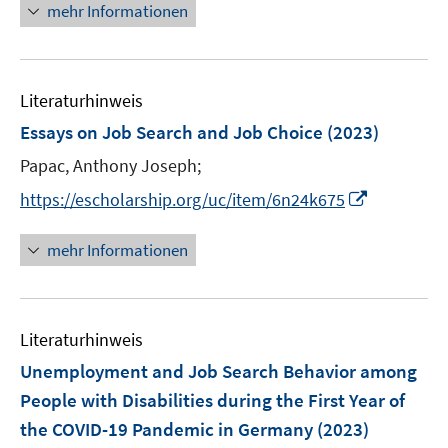
n
n
n
mehr Informationen
f
u
e
e
e
n
e
n
u
n
e
m
e
n
F
Literaturhinweis
m
e
F
Essays on Job Search and Job Choice
(2023)
n
e
Papac, Anthony Joseph;
s
n
t
I
s
https://escholarship.org/uc/item/6n24k675
e
n
t
r
n
e
mehr Informationen
ö
e
r
f
u
ö
f
e
f
n
Literaturhinweis
m
f
e
F
n
Unemployment and Job Search Behavior among
n
e
e
People with Disabilities during the First Year of
n
n
the COVID-19 Pandemic in Germany
(2023)
s