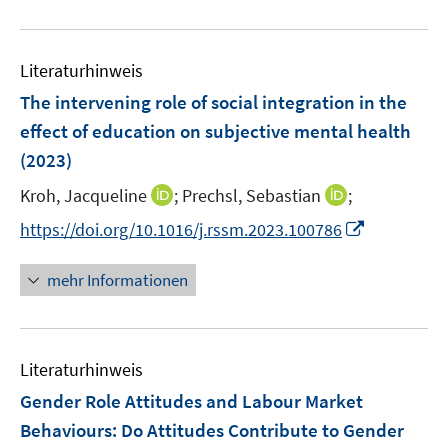
e
m
u
n
F
e
e
Literaturhinweis
m
n
F
The intervening role of social integration in the
s
e
effect of education on subjective mental health
t
n
e
(2023)
s
r
t
I
I
Kroh, Jacqueline
;
Prechsl, Sebastian
;
ö
e
n
n
I
f
https://doi.org/10.1016/j.rssm.2023.100786
r
n
n
n
f
ö
e
e
n
n
mehr Informationen
f
u
u
e
e
f
e
e
u
n
n
m
m
e
e
F
F
Literaturhinweis
m
n
e
e
F
Gender Role Attitudes and Labour Market
n
n
e
Behaviours: Do Attitudes Contribute to Gender
s
s
n