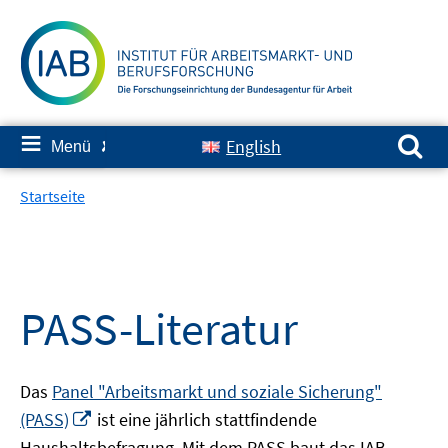
Springe
zum
Inhalt
Suchen nach:
≡
English
Menü
✘
Startseite
PASS-Literatur
Das
Panel "Arbeitsmarkt und soziale Sicherung"
In
(PASS)
ist eine jährlich stattfindende
neuem
Haushaltsbefragung. Mit dem PASS baut das IAB