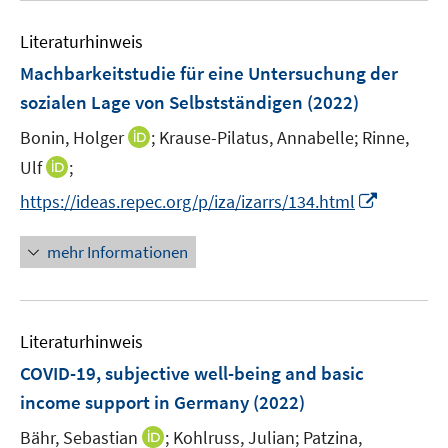
n
m
m
e
n
n
e
F
F
Literaturhinweis
m
n
e
e
F
Machbarkeitstudie für eine Untersuchung der
n
n
e
sozialen Lage von Selbstständigen
(2022)
s
s
n
t
t
I
Bonin, Holger
;
Krause-Pilatus, Annabelle;
Rinne,
s
e
e
n
t
I
Ulf
;
r
r
n
e
n
I
https://ideas.repec.org/p/iza/izarrs/134.html
ö
ö
e
r
n
n
f
f
u
ö
e
n
f
f
mehr Informationen
e
f
u
e
n
n
m
f
e
u
e
e
F
n
m
e
n
n
e
e
F
Literaturhinweis
m
n
n
e
F
COVID-19, subjective well-being and basic
s
n
e
t
income support in Germany
(2022)
s
n
e
t
I
Bähr, Sebastian
;
Kohlruss, Julian;
Patzina,
s