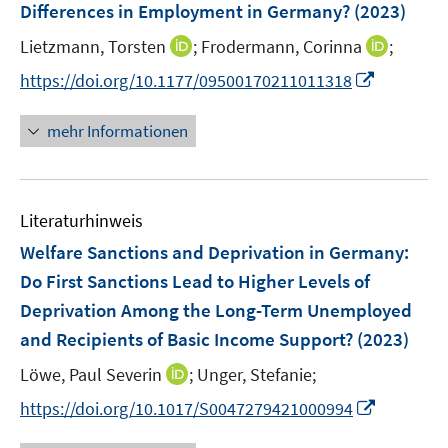
Differences in Employment in Germany?
t
t
(2023)
s
e
e
t
I
I
Lietzmann, Torsten
;
Frodermann, Corinna
;
r
r
e
n
n
I
https://doi.org/10.1177/09500170211011318
ö
ö
r
n
n
n
f
f
ö
e
e
n
f
f
mehr Informationen
f
u
u
e
n
n
f
e
e
u
e
e
n
m
m
e
n
n
e
F
F
Literaturhinweis
m
n
e
e
F
Welfare Sanctions and Deprivation in Germany:
n
n
e
Do First Sanctions Lead to Higher Levels of
s
s
n
Deprivation Among the Long-Term Unemployed
t
t
s
e
e
and Recipients of Basic Income Support?
(2023)
t
r
r
e
I
Löwe, Paul Severin
;
Unger, Stefanie;
ö
ö
r
n
f
I
f
https://doi.org/10.1017/S0047279421000994
ö
n
f
n
f
f
e