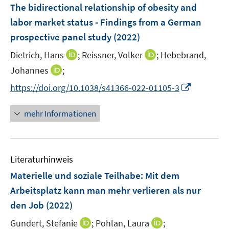
F
The bidirectional relationship of obesity and
s
s
n
e
t
t
labor market status - Findings from a German
s
n
e
e
prospective panel study
t
(2022)
s
r
r
e
t
I
I
Dietrich, Hans
;
Reissner, Volker
;
Hebebrand,
ö
ö
r
e
n
n
I
Johannes
;
f
f
ö
r
n
n
n
f
f
f
I
https://doi.org/10.1038/s41366-022-01105-3
ö
e
e
n
n
n
f
n
f
u
u
e
e
e
n
n
mehr Informationen
f
e
e
u
n
n
e
e
n
m
m
e
n
u
e
F
F
m
e
n
e
e
F
Literaturhinweis
m
n
n
e
F
Materielle und soziale Teilhabe: Mit dem
s
s
n
e
t
t
Arbeitsplatz kann man mehr verlieren als nur
s
n
e
e
den Job
(2022)
t
s
r
r
e
t
I
I
Gundert, Stefanie
;
Pohlan, Laura
;
ö
ö