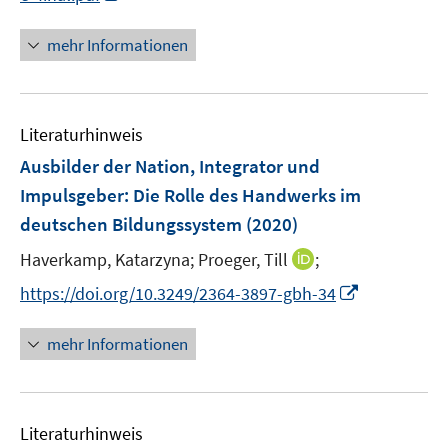
e
n
n
m
m
n
n
e
F
F
mehr Informationen
e
n
e
e
u
n
n
e
s
s
Literaturhinweis
m
t
t
F
e
e
Ausbilder der Nation, Integrator und
e
r
r
Impulsgeber: Die Rolle des Handwerks im
n
ö
ö
deutschen Bildungssystem
(2020)
s
f
f
t
I
Haverkamp, Katarzyna;
f
Proeger, Till
;
f
e
n
n
n
I
https://doi.org/10.3249/2364-3897-gbh-34
r
n
e
e
n
ö
e
n
n
n
mehr Informationen
f
u
e
f
e
u
n
m
e
e
F
Literaturhinweis
m
n