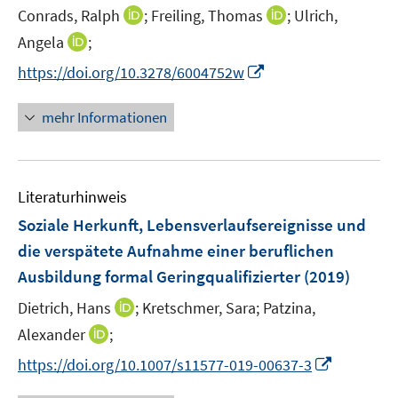
e
I
I
Conrads, Ralph
;
Freiling, Thomas
;
Ulrich,
r
n
n
I
Angela
;
ö
n
n
n
I
f
https://doi.org/10.3278/6004752w
e
e
n
n
f
u
u
e
n
n
mehr Informationen
e
e
u
e
e
m
m
e
u
n
F
F
m
e
e
e
F
Literaturhinweis
m
n
n
e
F
Soziale Herkunft, Lebensverlaufsereignisse und
s
s
n
e
t
t
die verspätete Aufnahme einer beruflichen
s
n
e
e
Ausbildung formal Geringqualifizierter
t
(2019)
s
r
r
e
t
I
Dietrich, Hans
;
Kretschmer, Sara;
Patzina,
ö
ö
r
e
n
I
Alexander
;
f
f
ö
r
n
n
f
f
f
I
https://doi.org/10.1007/s11577-019-00637-3
ö
e
n
n
n
f
n
f
u
e