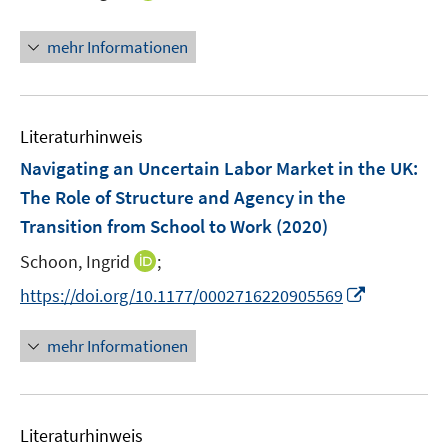
r
r
n
ö
ö
n
mehr Informationen
f
f
e
f
f
u
n
n
e
e
e
m
Literaturhinweis
n
n
F
Navigating an Uncertain Labor Market in the UK:
e
The Role of Structure and Agency in the
n
Transition from School to Work
(2020)
s
t
I
Schoon, Ingrid
;
e
n
I
https://doi.org/10.1177/0002716220905569
r
n
n
ö
e
n
mehr Informationen
f
u
e
f
e
u
n
m
e
e
F
Literaturhinweis
m
n