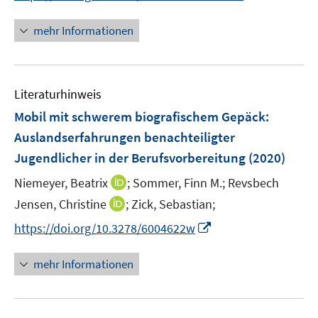
r
e
n
ö
r
n
mehr Informationen
f
ö
e
f
f
u
n
f
e
e
n
Literaturhinweis
m
n
e
F
Mobil mit schwerem biografischem Gepäck
:
n
e
Auslandserfahrungen benachteiligter
n
Jugendlicher in der Berufsvorbereitung
(2020)
s
t
I
Niemeyer, Beatrix
;
Sommer, Finn M.;
Revsbech
e
n
I
Jensen, Christine
;
Zick, Sebastian;
r
n
n
I
https://doi.org/10.3278/6004622w
ö
e
n
n
f
u
e
n
mehr Informationen
f
e
u
e
n
m
e
u
e
F
m
e
n