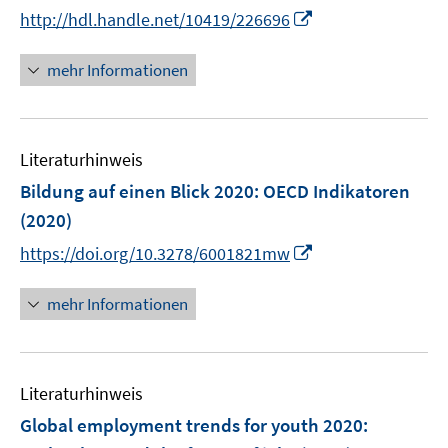
n
n
I
http://hdl.handle.net/10419/226696
f
e
n
n
f
n
e
n
n
mehr Informationen
u
e
e
e
u
n
m
e
F
Literaturhinweis
m
e
F
Bildung auf einen Blick 2020
:
OECD Indikatoren
n
e
(2020)
s
n
t
I
https://doi.org/10.3278/6001821mw
s
e
n
t
r
n
mehr Informationen
e
ö
e
r
f
u
ö
f
e
f
n
Literaturhinweis
m
f
e
F
Global employment trends for youth 2020
n
:
n
e