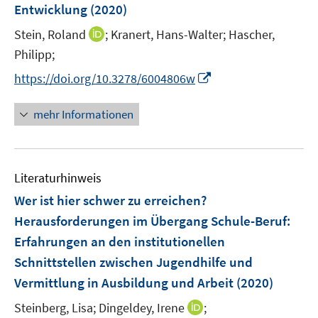
Entwicklung
(2020)
t
f
e
I
f
Stein, Roland
;
Kranert, Hans-Walter;
Hascher,
r
n
n
Philipp;
ö
n
e
I
https://doi.org/10.3278/6004806w
f
e
n
n
f
u
n
n
mehr Informationen
e
e
e
m
u
n
F
e
e
Literaturhinweis
m
n
F
Wer ist hier schwer zu erreichen?
s
e
Herausforderungen im Übergang Schule-Beruf
:
t
n
e
Erfahrungen an den institutionellen
s
r
Schnittstellen zwischen Jugendhilfe und
t
ö
e
Vermittlung in Ausbildung und Arbeit
(2020)
f
r
f
I
Steinberg, Lisa;
Dingeldey, Irene
;
ö