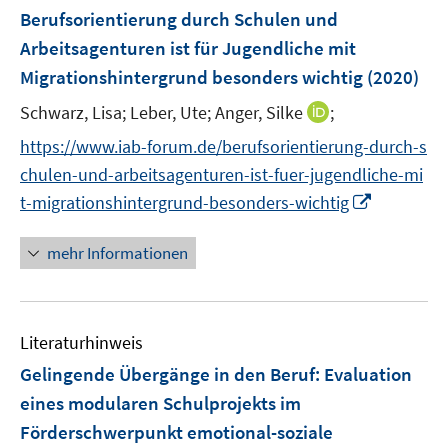
e
F
Berufsorientierung durch Schulen und
n
e
Arbeitsagenturen ist für Jugendliche mit
s
n
Migrationshintergrund besonders wichtig
t
(2020)
s
e
t
I
Schwarz, Lisa;
Leber, Ute;
Anger, Silke
;
r
e
n
https://www.iab-forum.de/berufsorientierung-durch-s
ö
r
n
f
chulen-und-arbeitsagenturen-ist-fuer-jugendliche-mi
ö
e
f
I
t-migrationshintergrund-besonders-wichtig
f
u
n
n
f
e
e
n
n
mehr Informationen
m
n
e
e
F
u
n
e
e
n
Literaturhinweis
m
s
F
Gelingende Übergänge in den Beruf
:
Evaluation
t
e
e
eines modularen Schulprojekts im
n
r
Förderschwerpunkt emotional-soziale
s
ö